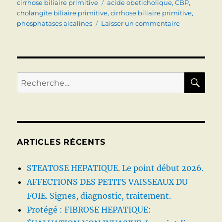
le
Étiquettes
cirrhose biliaire primitive
acide obeticholique
,
CBP
,
cholangite biliaire primitive
,
cirrhose biliaire primitive
,
sur
phosphatases alcalines
Laisser un commentaire
Quoi
de
neuf
?
Acide
RE
Recherche
obeticholiqu
pour :
et
CBP
(Cholangite
Biliaire
Primitive)
ARTICLES RÉCENTS
STEATOSE HEPATIQUE. Le point début 2026.
AFFECTIONS DES PETITS VAISSEAUX DU
FOIE. Signes, diagnostic, traitement.
Protégé : FIBROSE HEPATIQUE: