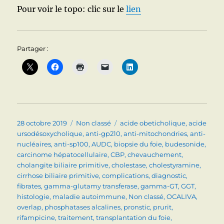
Pour voir le topo: clic sur le
lien
Partager :
Publié
Catégories
Étiquettes
28 octobre 2019
Non classé
acide obeticholique
,
acide
le
ursodésoxycholique
,
anti-gp210
,
anti-mitochondries
,
anti-
nucléaires
,
anti-sp100
,
AUDC
,
biopsie du foie
,
budesonide
,
carcinome hépatocellulaire
,
CBP
,
chevauchement
,
cholangite biliaire primitive
,
cholestase
,
cholestyramine
,
cirrhose biliaire primitive
,
complications
,
diagnostic
,
fibrates
,
gamma-glutamy transferase
,
gamma-GT
,
GGT
,
histologie
,
maladie autoimmune
,
Non classé
,
OCALIVA
,
overlap
,
phosphatases alcalines
,
pronstic
,
prurit
,
rifampicine
,
traitement
,
transplantation du foie
,