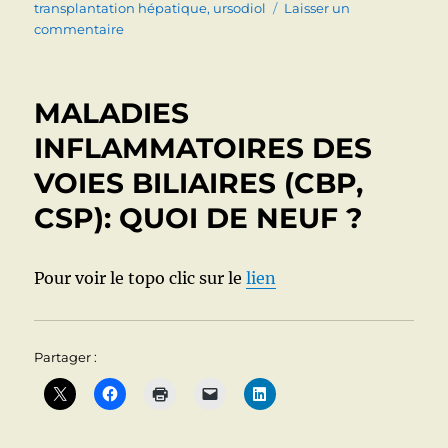
transplantation hépatique
,
ursodiol
Laisser un
sur
commentaire
CHOLANGITE
(CIRRHOSE)
BILIAIRE
MALADIES
PRIMITIVE.
Le
INFLAMMATOIRES DES
point
VOIES BILIAIRES (CBP,
en
2019
CSP): QUOI DE NEUF ?
Pour voir le topo clic sur le
lien
Partager :