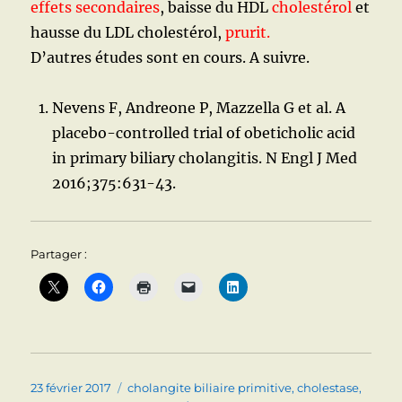
effets secondaires
, baisse du HDL
cholestérol
et
hausse du LDL cholestérol,
prurit.
D’autres études sont en cours. A suivre.
Nevens F, Andreone P, Mazzella G et al. A
placebo-controlled trial of obeticholic acid
in primary biliary cholangitis. N Engl J Med
2016;375:631-43.
Partager :
Publié
Catégories
23 février 2017
cholangite biliaire primitive
,
cholestase
,