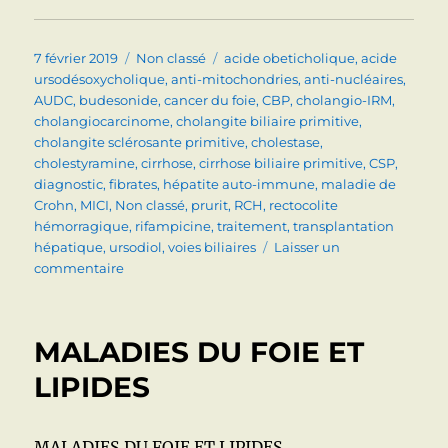
Publié
Catégories
Étiquettes
7 février 2019
Non classé
acide obeticholique
,
acide
le
ursodésoxycholique
,
anti-mitochondries
,
anti-nucléaires
,
AUDC
,
budesonide
,
cancer du foie
,
CBP
,
cholangio-IRM
,
cholangiocarcinome
,
cholangite biliaire primitive
,
cholangite sclérosante primitive
,
cholestase
,
cholestyramine
,
cirrhose
,
cirrhose biliaire primitive
,
CSP
,
diagnostic
,
fibrates
,
hépatite auto-immune
,
maladie de
Crohn
,
MICI
,
Non classé
,
prurit
,
RCH
,
rectocolite
hémorragique
,
rifampicine
,
traitement
,
transplantation
hépatique
,
ursodiol
,
voies biliaires
Laisser un
sur
commentaire
MALADIES
INFLAMMATOIRES
DES
MALADIES DU FOIE ET
VOIES
BILIAIRES
LIPIDES
(CBP,
CSP):
QUOI
MALADIES DU FOIE ET LIPIDES