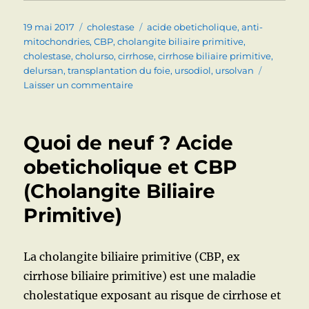
Publié
Catégories
Étiquettes
19 mai 2017
cholestase
acide obeticholique
,
anti-
le
mitochondries
,
CBP
,
cholangite biliaire primitive
,
cholestase
,
cholurso
,
cirrhose
,
cirrhose biliaire primitive
,
delursan
,
transplantation du foie
,
ursodiol
,
ursolvan
sur
Laisser un commentaire
CHOLANGITE
BILIAIRE
PRIMITIVE
Quoi de neuf ? Acide
(CIRRHOSE
BILIAIRE
obeticholique et CBP
PRIMITIVE,
(Cholangite Biliaire
CBP)
:
Primitive)
DIAGNOSTIC
ET
TRAITEMENT
La cholangite biliaire primitive (CBP, ex
cirrhose biliaire primitive) est une maladie
cholestatique exposant au risque de cirrhose et