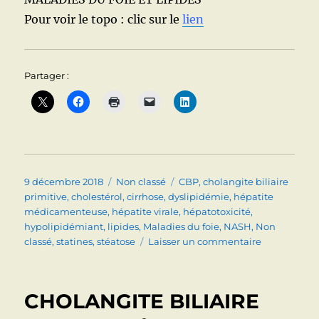
DE
Pour voir le topo : clic sur le
lien
NEUF
?
Partager :
Publié
Catégories
Étiquettes
9 décembre 2018
Non classé
CBP
,
cholangite biliaire
le
primitive
,
cholestérol
,
cirrhose
,
dyslipidémie
,
hépatite
médicamenteuse
,
hépatite virale
,
hépatotoxicité
,
hypolipidémiant
,
lipides
,
Maladies du foie
,
NASH
,
Non
sur
classé
,
statines
,
stéatose
Laisser un commentaire
MALADIES
DU
FOIE
CHOLANGITE BILIAIRE
ET
LIPIDES