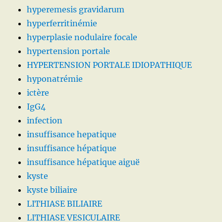
hyperemesis gravidarum
hyperferritinémie
hyperplasie nodulaire focale
hypertension portale
HYPERTENSION PORTALE IDIOPATHIQUE
hyponatrémie
ictère
IgG4
infection
insuffisance hepatique
insuffisance hépatique
insuffisance hépatique aiguë
kyste
kyste biliaire
LITHIASE BILIAIRE
LITHIASE VESICULAIRE