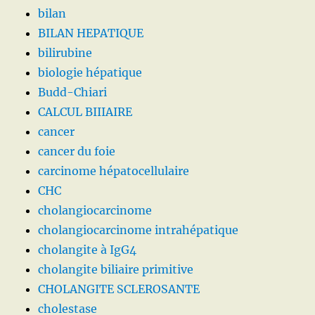
bilan
BILAN HEPATIQUE
bilirubine
biologie hépatique
Budd-Chiari
CALCUL BIIIAIRE
cancer
cancer du foie
carcinome hépatocellulaire
CHC
cholangiocarcinome
cholangiocarcinome intrahépatique
cholangite à IgG4
cholangite biliaire primitive
CHOLANGITE SCLEROSANTE
cholestase