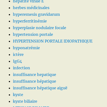
hépatite virale E
herbes médicinales
hyperemesis gravidarum
hyperferritinémie
hyperplasie nodulaire focale
hypertension portale
HYPERTENSION PORTALE IDIOPATHIQUE
hyponatrémie
ictère
IgG4
infection
insuffisance hepatique
insuffisance hépatique
insuffisance hépatique aiguë
kyste
kyste biliaire