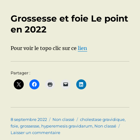
Le
point
Grossesse et foie Le point
en
2022
en 2022
Pour voir le topo clic sur ce
lien
Partager :
Publié
Catégories
Étiquettes
8 septembre 2022
Non classé
cholestase gravidique
,
le
foie
,
grossesse
,
hyperemesis gravidarum
,
Non classé
sur
Laisser un commentaire
Grossesse