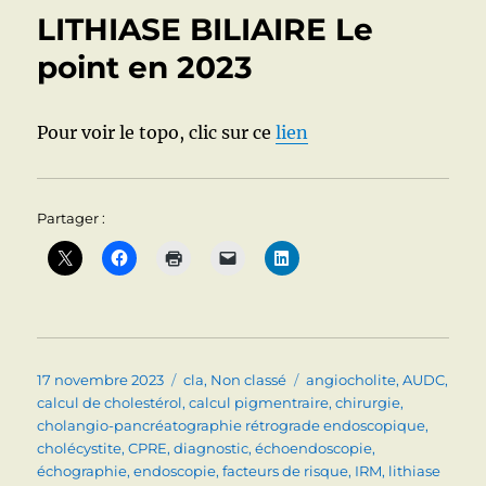
LITHIASE BILIAIRE Le
point en 2023
Pour voir le topo, clic sur ce
lien
Partager :
Publié
Catégories
Étiquettes
17 novembre 2023
cla
,
Non classé
angiocholite
,
AUDC
,
le
calcul de cholestérol
,
calcul pigmentraire
,
chirurgie
,
cholangio-pancréatographie rétrograde endoscopique
,
cholécystite
,
CPRE
,
diagnostic
,
échoendoscopie
,
échographie
,
endoscopie
,
facteurs de risque
,
IRM
,
lithiase