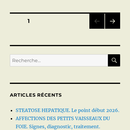
et
foie
Le
Pagination
PAGE
1
point
en
PAG
des
2022
E
SUIV
publications
ANT
E
RE
Recherche
pour :
ARTICLES RÉCENTS
STEATOSE HEPATIQUE. Le point début 2026.
AFFECTIONS DES PETITS VAISSEAUX DU
FOIE. Signes, diagnostic, traitement.