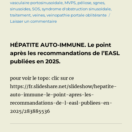
vasculaire portosinusoidale
,
MVPS
,
péliose
,
sgnes
,
sinusoides
,
SOS
,
syndrome d'obstruction sinusoïdale
,
traitement
,
veines
,
veinopathie portale oblitérante
sur
Laisser un commentaire
AFFECTIONS
DES
PETITS
HÉPATITE AUTO-IMMUNE. Le point
VAISSEAUX
DU
après les recommandations de l’EASL
FOIE.
publiées en 2025.
Signes,
diagnostic,
traitement.
pour voir le topo: clic sur ce
https://fr.slideshare.net/slideshow/hepatite-
auto-immune-le-point-apres-les-
recommandations-de-l-easl-publiees-en-
2025/283885536