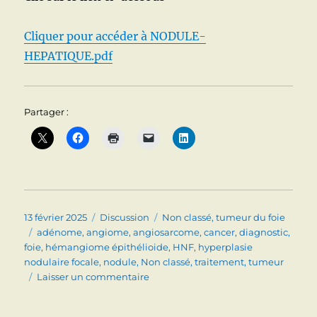
recommanda
françaises
(AFEF)
Cliquer pour accéder à NODULE-
et
HEPATIQUE.pdf
européennes
(EASL)
de
2025.
Partager :
Publié
Format
Catégories
13 février 2025
Discussion
Non classé
,
tumeur du foie
le
Étiquettes
adénome
,
angiome
,
angiosarcome
,
cancer
,
diagnostic
,
foie
,
hémangiome épithélioide
,
HNF
,
hyperplasie
nodulaire focale
,
nodule
,
Non classé
,
traitement
,
tumeur
sur
Laisser un commentaire
NODULES
HEPATIQUES