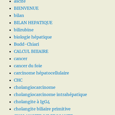
ascite
BIENVENUE
bilan
BILAN HEPATIQUE
bilirubine
biologie hépatique
Budd-Chiari
CALCUL BIIIAIRE
cancer
cancer du foie
carcinome hépatocellulaire
CHC
cholangiocarcinome
cholangiocarcinome intrahépatique
cholangite à IgG4
cholangite biliaire primitive