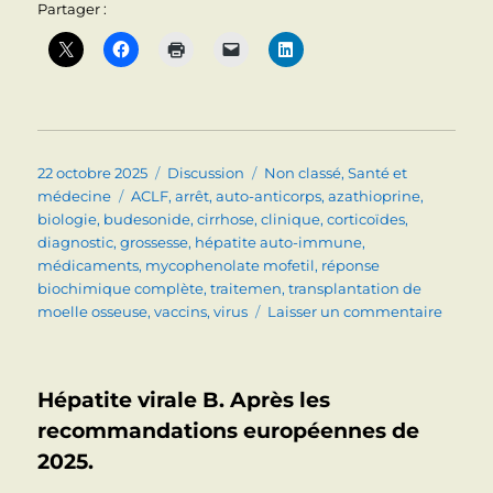
Partager :
Publié
Format
Catégories
22 octobre 2025
Discussion
Non classé
,
Santé et
le
Étiquettes
médecine
ACLF
,
arrêt
,
auto-anticorps
,
azathioprine
,
biologie
,
budesonide
,
cirrhose
,
clinique
,
corticoïdes
,
diagnostic
,
grossesse
,
hépatite auto-immune
,
médicaments
,
mycophenolate mofetil
,
réponse
biochimique complète
,
traitemen
,
transplantation de
sur
moelle osseuse
,
vaccins
,
virus
Laisser un commentaire
HÉPAT
AUTO-
IMMUN
Hépatite virale B. Après les
Le
point
recommandations européennes de
après
2025.
les