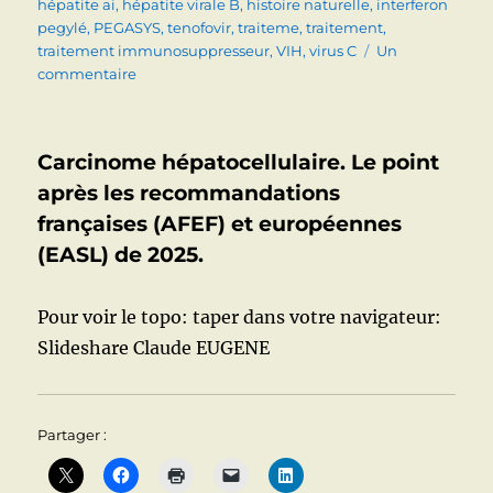
hépatite ai
,
hépatite virale B
,
histoire naturelle
,
interferon
pegylé
,
PEGASYS
,
tenofovir
,
traiteme
,
traitement
,
traitement immunosuppresseur
,
VIH
,
virus C
Un
sur
commentaire
Hépatite
virale
B.
Carcinome hépatocellulaire. Le point
Après
les
après les recommandations
recommandations
françaises (AFEF) et européennes
européennes
(EASL) de 2025.
de
2025.
Pour voir le topo: taper dans votre navigateur:
Slideshare Claude EUGENE
Partager :