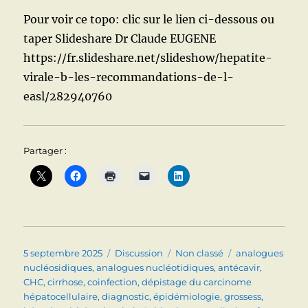
recom
de
Pour voir ce topo: clic sur le lien ci-dessous ou
l’EASL
taper Slideshare Dr Claude EUGENE
publié
https://fr.slideshare.net/slideshow/hepatite-
en
2025.
virale-b-les-recommandations-de-l-
easl/282940760
Partager :
Publié
Format
Catégories
Étiquettes
5 septembre 2025
Discussion
Non classé
analogues
le
nucléosidiques
,
analogues nucléotidiques
,
antécavir
,
CHC
,
cirrhose
,
coinfection
,
dépistage du carcinome
hépatocellulaire
,
diagnostic
,
épidémiologie
,
grossess
,