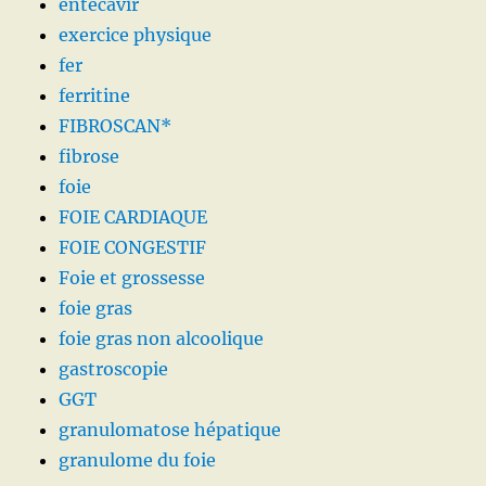
entecavir
exercice physique
fer
ferritine
FIBROSCAN*
fibrose
foie
FOIE CARDIAQUE
FOIE CONGESTIF
Foie et grossesse
foie gras
foie gras non alcoolique
gastroscopie
GGT
granulomatose hépatique
granulome du foie