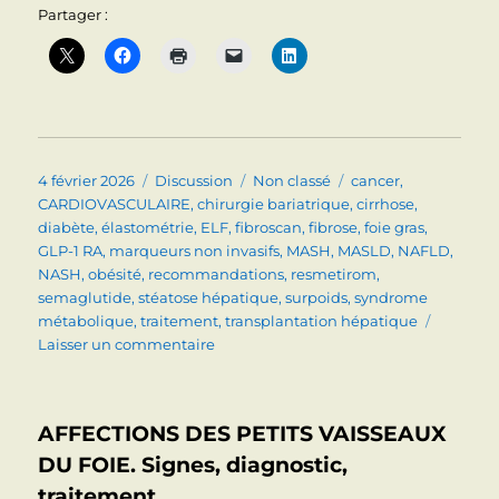
Partager :
Publié
Format
Catégories
Étiquettes
4 février 2026
Discussion
Non classé
cancer
,
le
CARDIOVASCULAIRE
,
chirurgie bariatrique
,
cirrhose
,
diabète
,
élastométrie
,
ELF
,
fibroscan
,
fibrose
,
foie gras
,
GLP-1 RA
,
marqueurs non invasifs
,
MASH
,
MASLD
,
NAFLD
,
NASH
,
obésité
,
recommandations
,
resmetirom
,
semaglutide
,
stéatose hépatique
,
surpoids
,
syndrome
métabolique
,
traitement
,
transplantation hépatique
sur
Laisser un commentaire
STEATOSE
HEPATIQUE.
Le
AFFECTIONS DES PETITS VAISSEAUX
point
début
DU FOIE. Signes, diagnostic,
2026.
traitement.