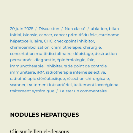
Publié
Format
Catégories
Étiquettes
20 juin 2025
Discussion
Non classé
ablation
,
bilan
le
initial
,
biopsie
,
cancer
,
cancer primitif du foie
,
carcinome
hépatocellulaire
,
CHC
,
checkpoint inhibitor
,
chimioembolisation
,
chimiothérapie
,
chirurgie
,
concertation multiidisciplinaire
,
dépistage
,
destruction
percutanée
,
diagnostic
,
épidémiologie
,
foie
,
immunothérapie
,
inhibiteurs de point de contrôle
immunitaire
,
ìRM
,
radiothérapie interne sélective
,
radiothérapie stéréotaxiique
,
résection chirurgicale
,
scanner
,
traitement intraartériel
,
traitement locorégional
,
sur
traitement systémique
Laisser un commentaire
Carcinome
hépatocellula
Le
NODULES HEPATIQUES
point
après
les
Clic sur le lien ci-dessous