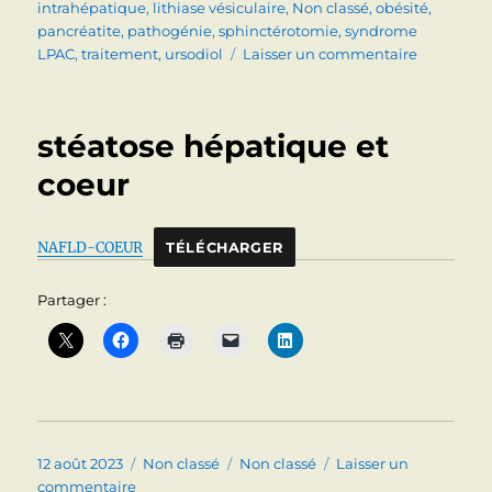
intrahépatique
,
lithiase vésiculaire
,
Non classé
,
obésité
,
pancréatite
,
pathogénie
,
sphinctérotomie
,
syndrome
sur
LPAC
,
traitement
,
ursodiol
Laisser un commentaire
LITHIASE
BILIAIRE
Le
stéatose hépatique et
point
en
coeur
2023
NAFLD-COEUR
TÉLÉCHARGER
Partager :
Publié
Catégories
Étiquettes
12 août 2023
Non classé
Non classé
Laisser un
le
sur
commentaire