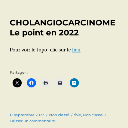
stéatose
hépatique
et
CHOLANGIOCARCINOME
coeur
Le point en 2022
Pour voir le topo: clic sur le
lien
Partager :
Publié
Catégories
Étiquettes
12 septembre 2022
Non classé
foie
,
Non classé
le
sur
Laisser un commentaire
CHOLANGIOCARCINOME