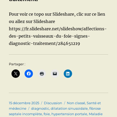
Pour voir ce topo sur Slideshare, clic sur ce lien
ou allez sur Slideshare
https://fr.slideshare.net/slideshow/affections-
des-petits-vaisseaux-du-foie-signes-
diagnostic-traitement/284651219
Partager :
Publié
Format
Catégories
15 décembre 2025
Discussion
Non classé
,
Santé et
le
Étiquettes
médecine
diagnostic
,
dilatation sinusoidale
,
fibrose
septale incomplète
,
foie
,
hypertension portale
,
Maladie