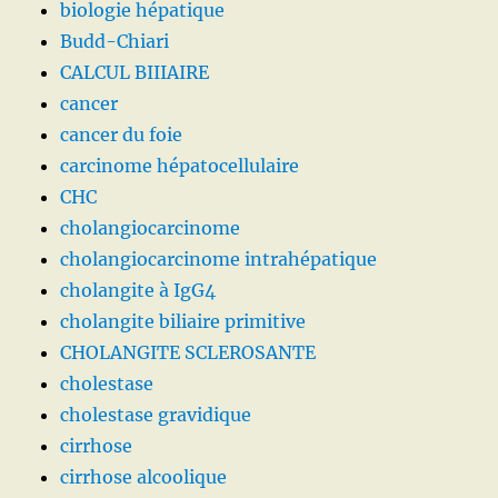
biologie hépatique
Budd-Chiari
CALCUL BIIIAIRE
cancer
cancer du foie
carcinome hépatocellulaire
CHC
cholangiocarcinome
cholangiocarcinome intrahépatique
cholangite à IgG4
cholangite biliaire primitive
CHOLANGITE SCLEROSANTE
cholestase
cholestase gravidique
cirrhose
cirrhose alcoolique