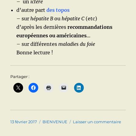
– un
ictère
d’autre part
des topos
– sur
hépatite B
ou
hépatite C
(etc)
d’après les dernières
recommandations
européennes ou américaines
…
– sur différentes
maladies du foie
Bonne lecture !
Partager :
Publié
Catégories
sur
13 février 2017
BIENVENUE
Laisser un commentaire
le
Bienve
sur