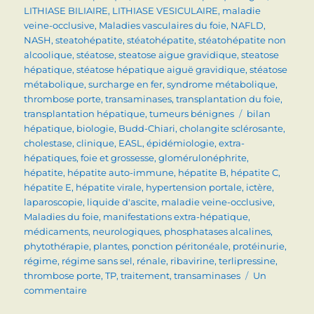
LITHIASE BILIAIRE
,
LITHIASE VESICULAIRE
,
maladie
veine-occlusive
,
Maladies vasculaires du foie
,
NAFLD
,
NASH
,
steatohépatite
,
stéatohépatite
,
stéatohépatite non
alcoolique
,
stéatose
,
steatose aigue gravidique
,
steatose
hépatique
,
stéatose hépatique aiguë gravidique
,
stéatose
métabolique
,
surcharge en fer
,
syndrome métabolique
,
thrombose porte
,
transaminases
,
transplantation du foie
,
Étiquettes
transplantation hépatique
,
tumeurs bénignes
bilan
hépatique
,
biologie
,
Budd-Chiari
,
cholangite sclérosante
,
cholestase
,
clinique
,
EASL
,
épidémiologie
,
extra-
hépatiques
,
foie et grossesse
,
glomérulonéphrite
,
hépatite
,
hépatite auto-immune
,
hépatite B
,
hépatite C
,
hépatite E
,
hépatite virale
,
hypertension portale
,
ictère
,
laparoscopie
,
liquide d'ascite
,
maladie veine-occlusive
,
Maladies du foie
,
manifestations extra-hépatique
,
médicaments
,
neurologiques
,
phosphatases alcalines
,
phytothérapie
,
plantes
,
ponction péritonéale
,
protéinurie
,
régime
,
régime sans sel
,
rénale
,
ribavirine
,
terlipressine
,
thrombose porte
,
TP
,
traitement
,
transaminases
Un
sur
commentaire
TOPOS