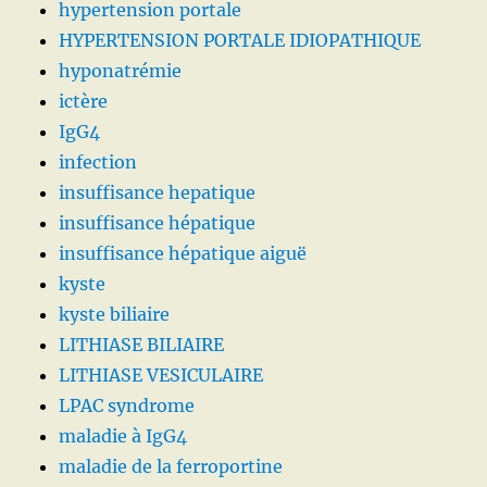
hypertension portale
HYPERTENSION PORTALE IDIOPATHIQUE
hyponatrémie
ictère
IgG4
infection
insuffisance hepatique
insuffisance hépatique
insuffisance hépatique aiguë
kyste
kyste biliaire
LITHIASE BILIAIRE
LITHIASE VESICULAIRE
LPAC syndrome
maladie à IgG4
maladie de la ferroportine