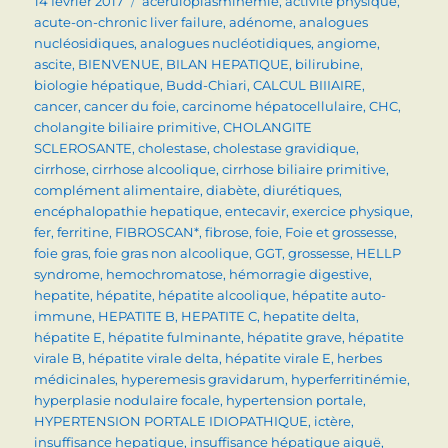
Publié
Catégories
14 février 2017
aceruloplasminémie
,
activité physique
,
le
acute-on-chronic liver failure
,
adénome
,
analogues
nucléosidiques
,
analogues nucléotidiques
,
angiome
,
ascite
,
BIENVENUE
,
BILAN HEPATIQUE
,
bilirubine
,
biologie hépatique
,
Budd-Chiari
,
CALCUL BIIIAIRE
,
cancer
,
cancer du foie
,
carcinome hépatocellulaire
,
CHC
,
cholangite biliaire primitive
,
CHOLANGITE
SCLEROSANTE
,
cholestase
,
cholestase gravidique
,
cirrhose
,
cirrhose alcoolique
,
cirrhose biliaire primitive
,
complément alimentaire
,
diabète
,
diurétiques
,
encéphalopathie hepatique
,
entecavir
,
exercice physique
,
fer
,
ferritine
,
FIBROSCAN*
,
fibrose
,
foie
,
Foie et grossesse
,
foie gras
,
foie gras non alcoolique
,
GGT
,
grossesse
,
HELLP
syndrome
,
hemochromatose
,
hémorragie digestive
,
hepatite
,
hépatite
,
hépatite alcoolique
,
hépatite auto-
immune
,
HEPATITE B
,
HEPATITE C
,
hepatite delta
,
hépatite E
,
hépatite fulminante
,
hépatite grave
,
hépatite
virale B
,
hépatite virale delta
,
hépatite virale E
,
herbes
médicinales
,
hyperemesis gravidarum
,
hyperferritinémie
,
hyperplasie nodulaire focale
,
hypertension portale
,
HYPERTENSION PORTALE IDIOPATHIQUE
,
ictère
,
insuffisance hepatique
,
insuffisance hépatique aiguë
,