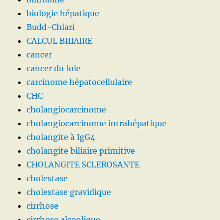
biologie hépatique
Budd-Chiari
CALCUL BIIIAIRE
cancer
cancer du foie
carcinome hépatocellulaire
CHC
cholangiocarcinome
cholangiocarcinome intrahépatique
cholangite à IgG4
cholangite biliaire primitive
CHOLANGITE SCLEROSANTE
cholestase
cholestase gravidique
cirrhose
cirrhose alcoolique