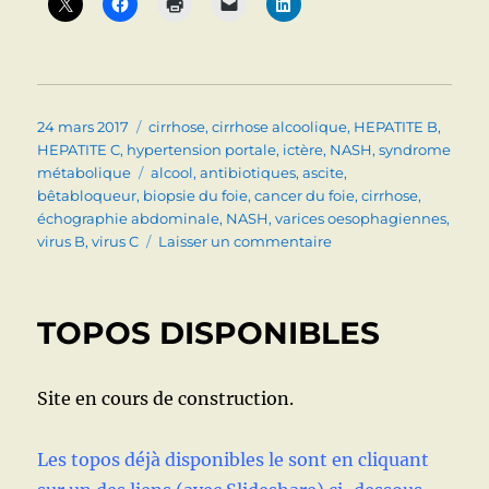
Publié
Catégories
24 mars 2017
cirrhose
,
cirrhose alcoolique
,
HEPATITE B
,
le
HEPATITE C
,
hypertension portale
,
ictère
,
NASH
,
syndrome
Étiquettes
métabolique
alcool
,
antibiotiques
,
ascite
,
bêtabloqueur
,
biopsie du foie
,
cancer du foie
,
cirrhose
,
échographie abdominale
,
NASH
,
varices oesophagiennes
,
sur
virus B
,
virus C
Laisser un commentaire
cirrhose
TOPOS DISPONIBLES
Site en cours de construction.
Les topos déjà disponibles le sont en cliquant