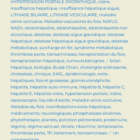
HYPERTENSION PORTALE IDIOPATHIQUE
,
ictère
,
insuffisance hepatique
,
insuffisance hépatique aiguë
,
LITHIASE BILIAIRE
,
LITHIASE VESICULAIRE
,
maladie
veine-occlusive
,
Maladies vasculaires du foie
,
NAFLD
,
NASH
,
steatohépatite
,
stéatohépatite
,
stéatohépatite non
alcoolique
,
stéatose
,
steatose aigue gravidique
,
steatose
hépatique
,
stéatose hépatique aiguë gravidique
,
stéatose
métabolique
,
surcharge en fer
,
syndrome métabolique
,
thrombose porte
,
transaminases
,
transplantation du foie
,
Étiquettes
transplantation hépatique
,
tumeurs bénignes
bilan
hépatique
,
biologie
,
Budd-Chiari
,
cholangite sclérosante
,
cholestase
,
clinique
,
EASL
,
épidémiologie
,
extra-
hépatiques
,
foie et grossesse
,
glomérulonéphrite
,
hépatite
,
hépatite auto-immune
,
hépatite B
,
hépatite C
,
hépatite E
,
hépatite virale
,
hypertension portale
,
ictère
,
laparoscopie
,
liquide d'ascite
,
maladie veine-occlusive
,
Maladies du foie
,
manifestations extra-hépatique
,
médicaments
,
neurologiques
,
phosphatases alcalines
,
phytothérapie
,
plantes
,
ponction péritonéale
,
protéinurie
,
régime
,
régime sans sel
,
rénale
,
ribavirine
,
terlipressine
,
thrombose porte
,
TP
,
traitement
,
transaminases
Un
sur
commentaire