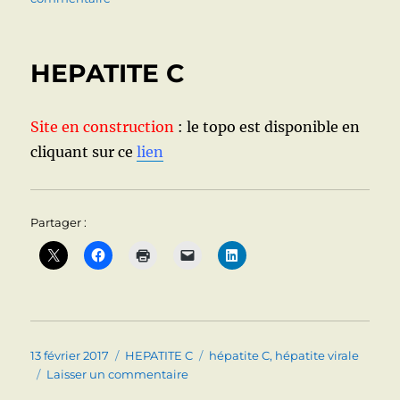
TOPOS
DISPONIBLES
HEPATITE C
Site en construction
: le topo est disponible en
cliquant sur ce
lien
Partager :
Publié
Catégories
Étiquettes
13 février 2017
HEPATITE C
hépatite C
,
hépatite virale
le
sur
Laisser un commentaire
HEPATITE