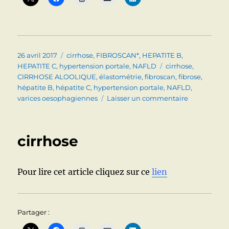
Publié
Catégories
26 avril 2017
cirrhose
,
FIBROSCAN*
,
HEPATITE B
,
le
Étiquettes
HEPATITE C
,
hypertension portale
,
NAFLD
cirrhose
,
CIRRHOSE ALOOLIQUE
,
élastométrie
,
fibroscan
,
fibrose
,
hépatite B
,
hépatite C
,
hypertension portale
,
NAFLD
,
sur
varices oesophagiennes
Laisser un commentaire
ELASTOMET
(FIBROSCAN
ET
cirrhose
FIBROSE
(CIRRHOSE…
HEPATIQUE
Pour lire cet article cliquez sur ce
lien
Partager :