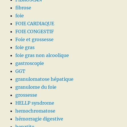
fibrose
foie
FOIE CARDIAQUE
FOIE CONGESTIF
Foie et grossesse
foie gras
foie gras non alcoolique
gastroscopie
GGT
granulomatose hépatique
granulome du foie
grossesse
HELLP syndrome
hemochromatose
hémorragie digestive
hepatite