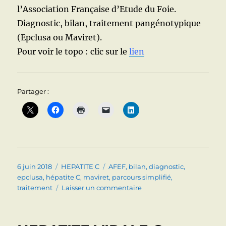
l’Association Française d’Etude du Foie.
Diagnostic, bilan, traitement pangénotypique
(Epclusa ou Maviret).
Pour voir le topo : clic sur le
lien
Partager :
Publié
Catégories
Étiquettes
6 juin 2018
HEPATITE C
AFEF
,
bilan
,
diagnostic
,
le
epclusa
,
hépatite C
,
maviret
,
parcours simplifié
,
sur
traitement
Laisser un commentaire
Hépatite
C
: