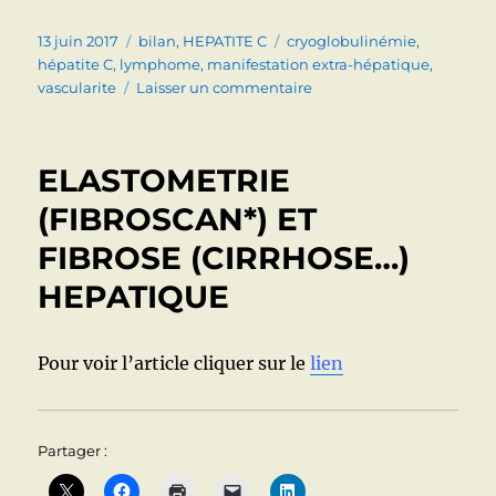
Publié
Catégories
Étiquettes
13 juin 2017
bilan
,
HEPATITE C
cryoglobulinémie
,
le
hépatite C
,
lymphome
,
manifestation extra-hépatique
,
sur
vascularite
Laisser un commentaire
HEPATITE
VIRALE
C
ELASTOMETRIE
:
MANIFESTATIONS
(FIBROSCAN*) ET
EXTRA-
FIBROSE (CIRRHOSE…)
HEPATIQUE
(BILAN,
HEPATIQUE
TRAITEMENT)
Pour voir l’article cliquer sur le
lien
Partager :