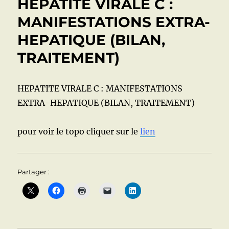
HEPATITE VIRALE C :
le
parcours
MANIFESTATIONS EXTRA-
simplifié
HEPATIQUE (BILAN,
(selon
l’Association
TRAITEMENT)
Française
d’etude
du
HEPATITE VIRALE C : MANIFESTATIONS
Foie)
EXTRA-HEPATIQUE (BILAN, TRAITEMENT)
pour voir le topo cliquer sur le
lien
Partager :