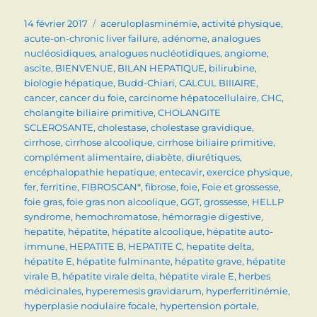
Publié
Catégories
14 février 2017
aceruloplasminémie
,
activité physique
,
le
acute-on-chronic liver failure
,
adénome
,
analogues
nucléosidiques
,
analogues nucléotidiques
,
angiome
,
ascite
,
BIENVENUE
,
BILAN HEPATIQUE
,
bilirubine
,
biologie hépatique
,
Budd-Chiari
,
CALCUL BIIIAIRE
,
cancer
,
cancer du foie
,
carcinome hépatocellulaire
,
CHC
,
cholangite biliaire primitive
,
CHOLANGITE
SCLEROSANTE
,
cholestase
,
cholestase gravidique
,
cirrhose
,
cirrhose alcoolique
,
cirrhose biliaire primitive
,
complément alimentaire
,
diabète
,
diurétiques
,
encéphalopathie hepatique
,
entecavir
,
exercice physique
,
fer
,
ferritine
,
FIBROSCAN*
,
fibrose
,
foie
,
Foie et grossesse
,
foie gras
,
foie gras non alcoolique
,
GGT
,
grossesse
,
HELLP
syndrome
,
hemochromatose
,
hémorragie digestive
,
hepatite
,
hépatite
,
hépatite alcoolique
,
hépatite auto-
immune
,
HEPATITE B
,
HEPATITE C
,
hepatite delta
,
hépatite E
,
hépatite fulminante
,
hépatite grave
,
hépatite
virale B
,
hépatite virale delta
,
hépatite virale E
,
herbes
médicinales
,
hyperemesis gravidarum
,
hyperferritinémie
,
hyperplasie nodulaire focale
,
hypertension portale
,