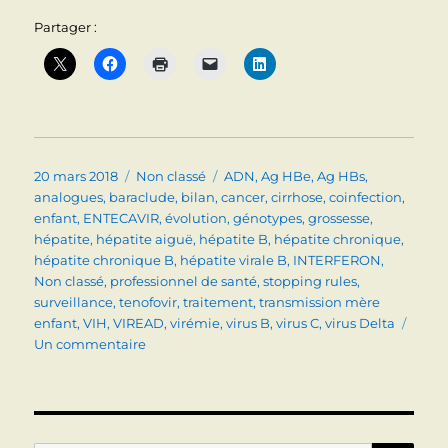
Partager :
Publié
Catégories
Étiquettes
20 mars 2018
Non classé
ADN
,
Ag HBe
,
Ag HBs
,
le
analogues
,
baraclude
,
bilan
,
cancer
,
cirrhose
,
coinfection
,
enfant
,
ENTECAVIR
,
évolution
,
génotypes
,
grossesse
,
hépatite
,
hépatite aiguë
,
hépatite B
,
hépatite chronique
,
hépatite chronique B
,
hépatite virale B
,
INTERFERON
,
Non classé
,
professionnel de santé
,
stopping rules
,
surveillance
,
tenofovir
,
traitement
,
transmission mère
enfant
,
VIH
,
VIREAD
,
virémie
,
virus B
,
virus C
,
virus Delta
sur
Un commentaire
HEPATITE
VIRALE
B
: