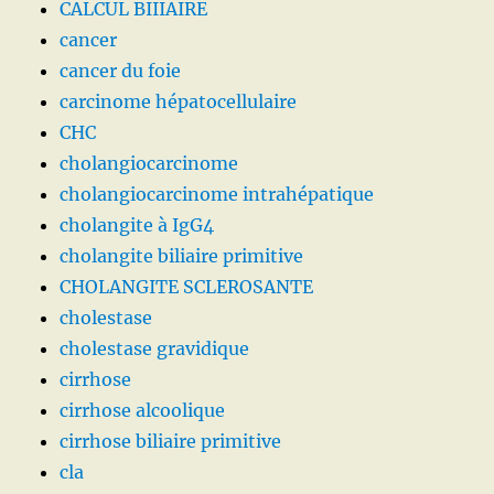
CALCUL BIIIAIRE
cancer
cancer du foie
carcinome hépatocellulaire
CHC
cholangiocarcinome
cholangiocarcinome intrahépatique
cholangite à IgG4
cholangite biliaire primitive
CHOLANGITE SCLEROSANTE
cholestase
cholestase gravidique
cirrhose
cirrhose alcoolique
cirrhose biliaire primitive
cla