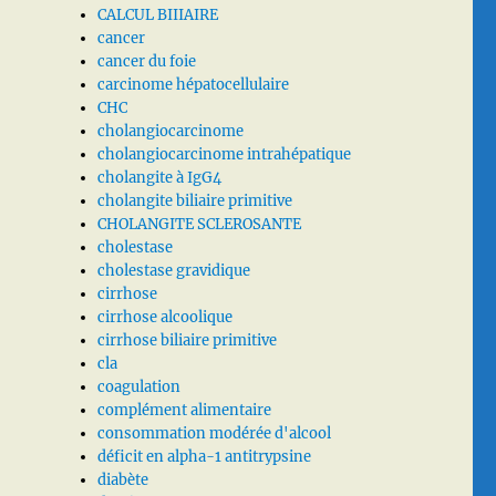
CALCUL BIIIAIRE
cancer
cancer du foie
carcinome hépatocellulaire
CHC
cholangiocarcinome
cholangiocarcinome intrahépatique
cholangite à IgG4
cholangite biliaire primitive
CHOLANGITE SCLEROSANTE
cholestase
cholestase gravidique
cirrhose
cirrhose alcoolique
cirrhose biliaire primitive
cla
coagulation
complément alimentaire
consommation modérée d'alcool
déficit en alpha-1 antitrypsine
diabète