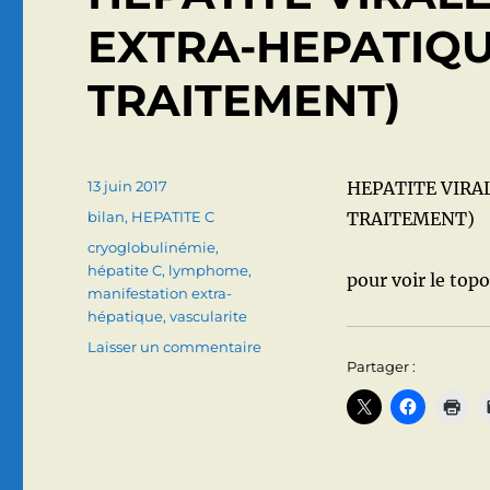
EXTRA-HEPATIQU
TRAITEMENT)
Publié
13 juin 2017
HEPATITE VIRA
le
Catégories
bilan
,
HEPATITE C
TRAITEMENT)
Étiquettes
cryoglobulinémie
,
hépatite C
,
lymphome
,
pour voir le topo
manifestation extra-
hépatique
,
vascularite
sur
Laisser un commentaire
Partager :
HEPATITE
VIRALE
C
:
MANIFESTATIONS
EXTRA-