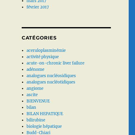
mars 2017
février 2017
CATÉGORIES
aceruloplasminémie
activité physique
acute-on-chronic liver failure
adénome
analogues nucléosidiques
analogues nucléotidiques
angiome
ascite
BIENVENUE
bilan
BILAN HEPATIQUE
bilirubine
biologie hépatique
Budd-Chiari