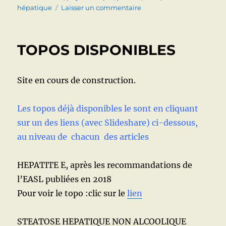
sur
hépatique
Laisser un commentaire
HEPATITE
MEDICAMENTEUSE
(Foie
TOPOS DISPONIBLES
et
médicaments,
plantes
Site en cours de construction.
et
compléments
alimentaires)
Les topos déjà disponibles le sont en cliquant
sur un des liens (avec Slideshare) ci-dessous,
au niveau de chacun des articles
HEPATITE E, après les recommandations de
l’EASL publiées en 2018
Pour voir le topo :clic sur le
lien
STEATOSE HEPATIQUE NON ALCOOLIQUE