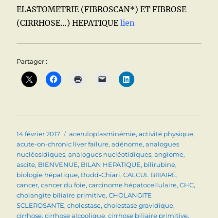
ELASTOMETRIE (FIBROSCAN*) ET FIBROSE
(CIRRHOSE…) HEPATIQUE
lien
Partager :
Publié
Catégories
14 février 2017
aceruloplasminémie
,
activité physique
,
le
acute-on-chronic liver failure
,
adénome
,
analogues
nucléosidiques
,
analogues nucléotidiques
,
angiome
,
ascite
,
BIENVENUE
,
BILAN HEPATIQUE
,
bilirubine
,
biologie hépatique
,
Budd-Chiari
,
CALCUL BIIIAIRE
,
cancer
,
cancer du foie
,
carcinome hépatocellulaire
,
CHC
,
cholangite biliaire primitive
,
CHOLANGITE
SCLEROSANTE
,
cholestase
,
cholestase gravidique
,
cirrhose
,
cirrhose alcoolique
,
cirrhose biliaire primitive
,