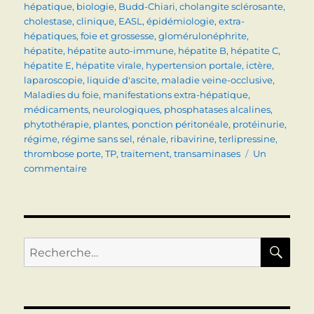
hépatique
,
biologie
,
Budd-Chiari
,
cholangite sclérosante
,
cholestase
,
clinique
,
EASL
,
épidémiologie
,
extra-
hépatiques
,
foie et grossesse
,
glomérulonéphrite
,
hépatite
,
hépatite auto-immune
,
hépatite B
,
hépatite C
,
hépatite E
,
hépatite virale
,
hypertension portale
,
ictère
,
laparoscopie
,
liquide d'ascite
,
maladie veine-occlusive
,
Maladies du foie
,
manifestations extra-hépatique
,
médicaments
,
neurologiques
,
phosphatases alcalines
,
phytothérapie
,
plantes
,
ponction péritonéale
,
protéinurie
,
régime
,
régime sans sel
,
rénale
,
ribavirine
,
terlipressine
,
thrombose porte
,
TP
,
traitement
,
transaminases
Un
sur
commentaire
TOPOS
DISPONIBLES
RE
Recherche
pour :