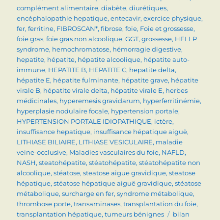
complément alimentaire
,
diabète
,
diurétiques
,
encéphalopathie hepatique
,
entecavir
,
exercice physique
,
fer
,
ferritine
,
FIBROSCAN*
,
fibrose
,
foie
,
Foie et grossesse
,
foie gras
,
foie gras non alcoolique
,
GGT
,
grossesse
,
HELLP
syndrome
,
hemochromatose
,
hémorragie digestive
,
hepatite
,
hépatite
,
hépatite alcoolique
,
hépatite auto-
immune
,
HEPATITE B
,
HEPATITE C
,
hepatite delta
,
hépatite E
,
hépatite fulminante
,
hépatite grave
,
hépatite
virale B
,
hépatite virale delta
,
hépatite virale E
,
herbes
médicinales
,
hyperemesis gravidarum
,
hyperferritinémie
,
hyperplasie nodulaire focale
,
hypertension portale
,
HYPERTENSION PORTALE IDIOPATHIQUE
,
ictère
,
insuffisance hepatique
,
insuffisance hépatique aiguë
,
LITHIASE BILIAIRE
,
LITHIASE VESICULAIRE
,
maladie
veine-occlusive
,
Maladies vasculaires du foie
,
NAFLD
,
NASH
,
steatohépatite
,
stéatohépatite
,
stéatohépatite non
alcoolique
,
stéatose
,
steatose aigue gravidique
,
steatose
hépatique
,
stéatose hépatique aiguë gravidique
,
stéatose
métabolique
,
surcharge en fer
,
syndrome métabolique
,
thrombose porte
,
transaminases
,
transplantation du foie
,
Étiquettes
transplantation hépatique
,
tumeurs bénignes
bilan