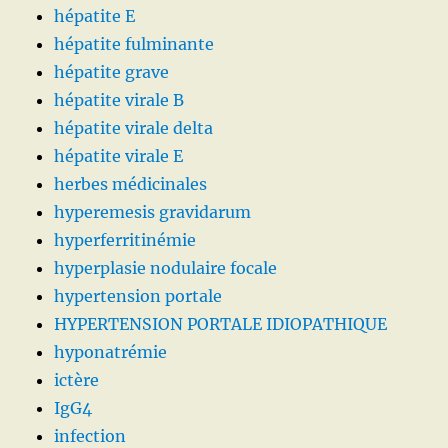
hépatite E
hépatite fulminante
hépatite grave
hépatite virale B
hépatite virale delta
hépatite virale E
herbes médicinales
hyperemesis gravidarum
hyperferritinémie
hyperplasie nodulaire focale
hypertension portale
HYPERTENSION PORTALE IDIOPATHIQUE
hyponatrémie
ictère
IgG4
infection