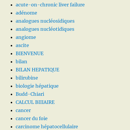
acute-on-chronic liver failure
adénome
analogues nucléosidiques
analogues nucléotidiques
angiome
ascite
BIENVENUE
bilan
BILAN HEPATIQUE
bilirubine
biologie hépatique
Budd-Chiari
CALCUL BIIIAIRE
cancer
cancer du foie
carcinome hépatocellulaire