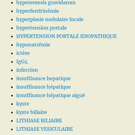
hyperemesis gravidarum
hyperferritinémie
hyperplasie nodulaire focale
hypertension portale
HYPERTENSION PORTALE IDIOPATHIQUE
hyponatrémie
ictère
IgG4
infection
insuffisance hepatique
insuffisance hépatique
insuffisance hépatique aiguë
kyste
kyste biliaire
LITHIASE BILIAIRE
LITHIASE VESICULAIRE