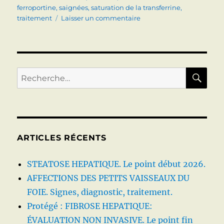
ferroportine
,
saignées
,
saturation de la transferrine
,
sur
traitement
Laisser un commentaire
MALADIES
DE
LA
FERROPORTINE
(HEMOCHROMATOSES
RE
Recherche
4A
pour :
ET
4B)
:
Clinique,
biologie,
ARTICLES RÉCENTS
imagerie,
génétique,
STEATOSE HEPATIQUE. Le point début 2026.
traitement.
AFFECTIONS DES PETITS VAISSEAUX DU
FOIE. Signes, diagnostic, traitement.
Protégé : FIBROSE HEPATIQUE:
ÉVALUATION NON INVASIVE. Le point fin