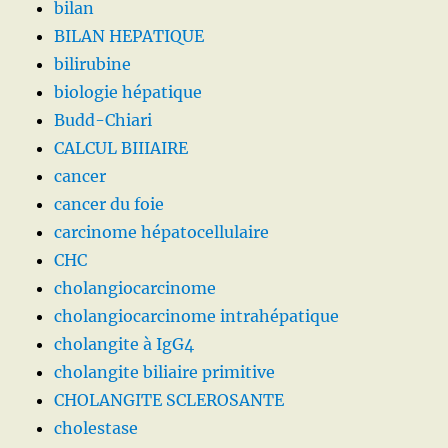
bilan
BILAN HEPATIQUE
bilirubine
biologie hépatique
Budd-Chiari
CALCUL BIIIAIRE
cancer
cancer du foie
carcinome hépatocellulaire
CHC
cholangiocarcinome
cholangiocarcinome intrahépatique
cholangite à IgG4
cholangite biliaire primitive
CHOLANGITE SCLEROSANTE
cholestase