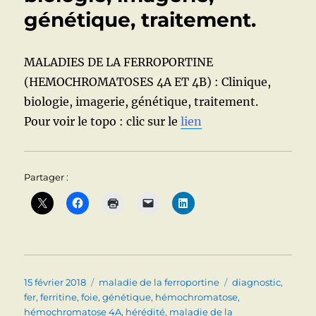
génétique, traitement.
MALADIES DE LA FERROPORTINE
(HEMOCHROMATOSES 4A ET 4B) : Clinique,
biologie, imagerie, génétique, traitement.
Pour voir le topo : clic sur le
lien
Partager :
Publié
Catégories
Étiquettes
15 février 2018
maladie de la ferroportine
diagnostic
,
le
fer
,
ferritine
,
foie
,
génétique
,
hémochromatose
,
hémochromatose 4A
,
hérédité
,
maladie de la