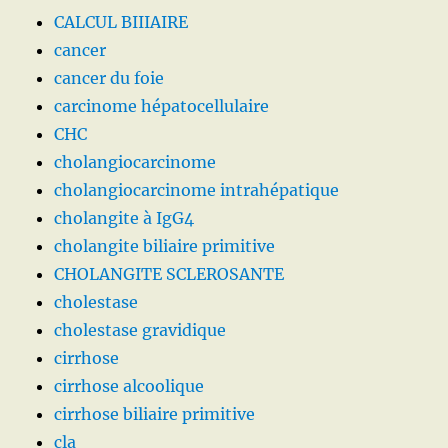
CALCUL BIIIAIRE
cancer
cancer du foie
carcinome hépatocellulaire
CHC
cholangiocarcinome
cholangiocarcinome intrahépatique
cholangite à IgG4
cholangite biliaire primitive
CHOLANGITE SCLEROSANTE
cholestase
cholestase gravidique
cirrhose
cirrhose alcoolique
cirrhose biliaire primitive
cla