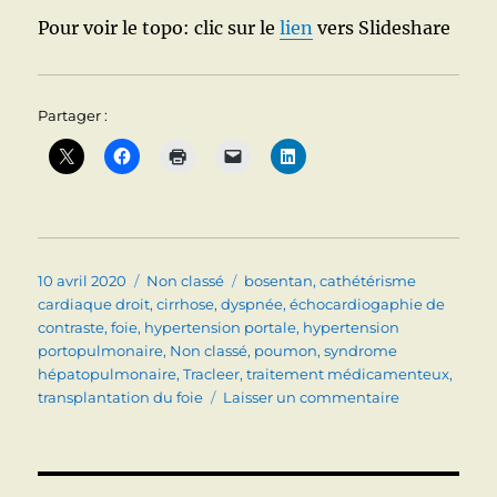
Pour voir le topo: clic sur le
lien
vers Slideshare
Partager :
Publié
Catégories
Étiquettes
10 avril 2020
Non classé
bosentan
,
cathétérisme
le
cardiaque droit
,
cirrhose
,
dyspnée
,
échocardiogaphie de
contraste
,
foie
,
hypertension portale
,
hypertension
portopulmonaire
,
Non classé
,
poumon
,
syndrome
hépatopulmonaire
,
Tracleer
,
traitement médicamenteux
,
sur
transplantation du foie
Laisser un commentaire
FOIE
ET
POUMON
Hypertensio