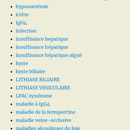
hyponatrémie
ictère
IgG4
infection
insuffisance hepatique
insuffisance hépatique
insuffisance hépatique aiguë
kyste
kyste biliaire
LITHIASE BILIAIRE
LITHIASE VESICULAIRE
LPAC syndrome
maladie à IgG4
maladie de la ferroportine
maladie veine-occlusive
maladies alcooliques du foie