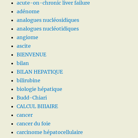
acute-on-chronic liver failure
adénome
analogues nucléosidiques
analogues nucléotidiques
angiome
ascite
BIENVENUE
bilan
BILAN HEPATIQUE
bilirubine
biologie hépatique
Budd-Chiari
CALCUL BIIIAIRE
cancer
cancer du foie
carcinome hépatocellulaire