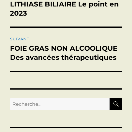
de
LITHIASE BILIAIRE Le point en
Publication
précédente :
2023
l’article
SUIVANT
FOIE GRAS NON ALCOOLIQUE
Publication
suivante :
Des avancées thérapeutiques
RE
Recherche
pour :