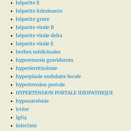
hépatite E
hépatite fulminante
hépatite grave
hépatite virale B
hépatite virale delta
hépatite virale E
herbes médicinales
hyperemesis gravidarum
hyperferritinémie
hyperplasie nodulaire focale
hypertension portale
HYPERTENSION PORTALE IDIOPATHIQUE
hyponatrémie
ictère
IgG4
infection