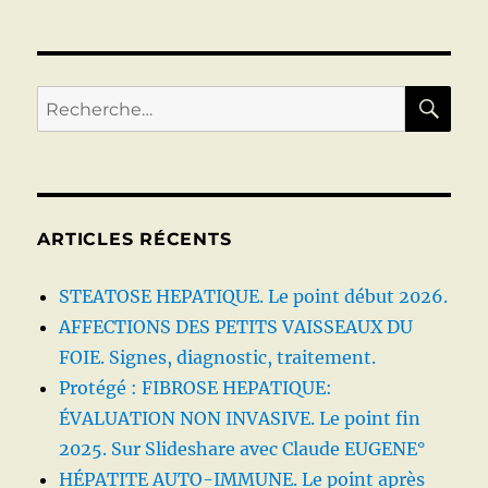
MALADIES
INFLAMMATOIRES
DES
VOIES
BILIAIRES
RE
Recherche
(CBP,
pour :
CSP):
QUOI
DE
NEUF
?
ARTICLES RÉCENTS
STEATOSE HEPATIQUE. Le point début 2026.
AFFECTIONS DES PETITS VAISSEAUX DU
FOIE. Signes, diagnostic, traitement.
Protégé : FIBROSE HEPATIQUE:
ÉVALUATION NON INVASIVE. Le point fin
2025. Sur Slideshare avec Claude EUGENE°
HÉPATITE AUTO-IMMUNE. Le point après