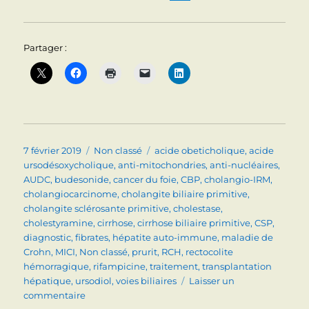
Partager :
Publié
Catégories
Étiquettes
7 février 2019
Non classé
acide obeticholique
,
acide
le
ursodésoxycholique
,
anti-mitochondries
,
anti-nucléaires
,
AUDC
,
budesonide
,
cancer du foie
,
CBP
,
cholangio-IRM
,
cholangiocarcinome
,
cholangite biliaire primitive
,
cholangite sclérosante primitive
,
cholestase
,
cholestyramine
,
cirrhose
,
cirrhose biliaire primitive
,
CSP
,
diagnostic
,
fibrates
,
hépatite auto-immune
,
maladie de
Crohn
,
MICI
,
Non classé
,
prurit
,
RCH
,
rectocolite
hémorragique
,
rifampicine
,
traitement
,
transplantation
hépatique
,
ursodiol
,
voies biliaires
Laisser un
sur
commentaire