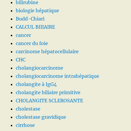
bilirubine
biologie hépatique
Budd-Chiari
CALCUL BIIIAIRE
cancer
cancer du foie
carcinome hépatocellulaire
CHC
cholangiocarcinome
cholangiocarcinome intrahépatique
cholangite à IgG4
cholangite biliaire primitive
CHOLANGITE SCLEROSANTE
cholestase
cholestase gravidique
cirrhose