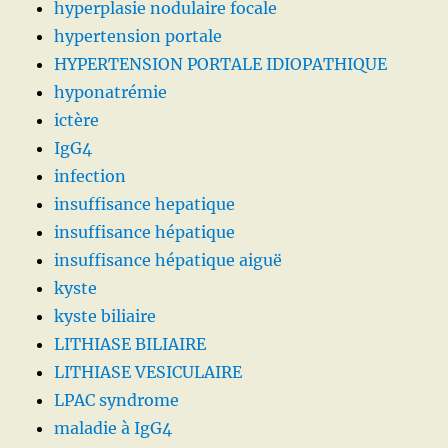
hyperplasie nodulaire focale
hypertension portale
HYPERTENSION PORTALE IDIOPATHIQUE
hyponatrémie
ictère
IgG4
infection
insuffisance hepatique
insuffisance hépatique
insuffisance hépatique aiguë
kyste
kyste biliaire
LITHIASE BILIAIRE
LITHIASE VESICULAIRE
LPAC syndrome
maladie à IgG4