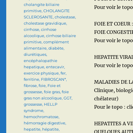
cholangite biliaire
Pour voir le topo 
primitive
,
CHOLANGITE
SCLEROSANTE
,
cholestase
,
cholestase gravidique
,
FOIE ET COEUR 
cirrhose
,
cirrhose
FOIE CONGESTIF
alcoolique
,
cirrhose biliaire
Pour voir le topo 
primitive
,
complément
alimentaire
,
diabète
,
diurétiques
,
HEPATITE VIRAL
encéphalopathie
Pour voir le topo 
hepatique
,
entecavir
,
exercice physique
,
fer
,
ferritine
,
FIBROSCAN*
,
MALADIES DE L
fibrose
,
foie
,
Foie et
Clinique, biolog
grossesse
,
foie gras
,
foie
gras non alcoolique
,
GGT
,
chélateur)
grossesse
,
HELLP
Pour le topo : cli
syndrome
,
hemochromatose
,
hémorragie digestive
,
HEPATITES A VI
hepatite
,
hépatite
,
QUELQUES AUT