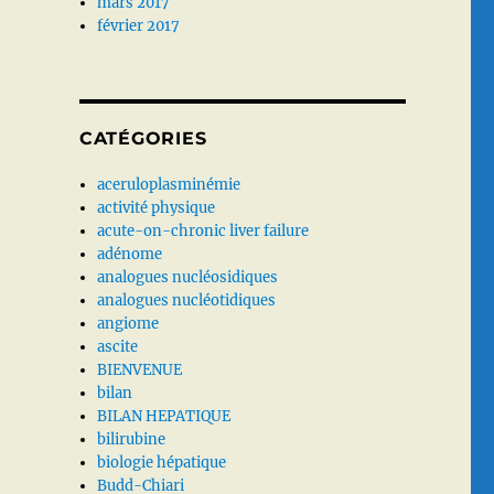
mars 2017
février 2017
CATÉGORIES
aceruloplasminémie
activité physique
acute-on-chronic liver failure
adénome
analogues nucléosidiques
analogues nucléotidiques
angiome
ascite
BIENVENUE
bilan
BILAN HEPATIQUE
bilirubine
biologie hépatique
Budd-Chiari