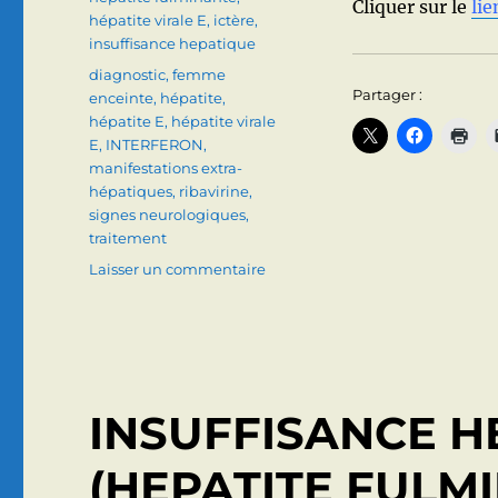
Cliquer sur le
lie
hépatite virale E
,
ictère
,
insuffisance hepatique
Étiquettes
diagnostic
,
femme
Partager :
enceinte
,
hépatite
,
hépatite E
,
hépatite virale
E
,
INTERFERON
,
manifestations extra-
hépatiques
,
ribavirine
,
signes neurologiques
,
traitement
sur
Laisser un commentaire
HEPATITE
E
:
SIGNES
CLINIQUES,
BIOLOGIQUES,
INSUFFISANCE H
DIAGNOSTIC,
TRAITEMENT
(HEPATITE FULM