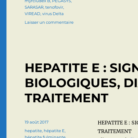
myrcludex B
,
PEGASYS
,
SARASAR
,
tenofovir
,
VIREAD
,
virus Delta
sur
Laisser un commentaire
HEPATITE
DELTA
(Signes,
diagnostic,
traitement)
HEPATITE E : SIG
BIOLOGIQUES, D
TRAITEMENT
Publié
19 août 2017
HEPATITE E : S
le
Catégories
hepatite
,
hépatite E
,
TRAITEMENT
hépatite fulminante
,