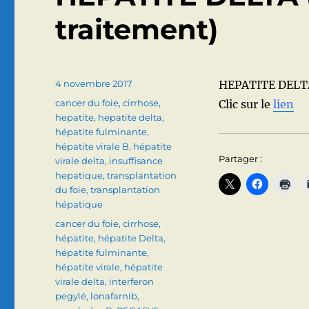
traitement)
Publié
4 novembre 2017
HEPATITE DELTA 
le
Catégories
cancer du foie
,
cirrhose
,
Clic sur le
lien
hepatite
,
hepatite delta
,
hépatite fulminante
,
hépatite virale B
,
hépatite
Partager :
virale delta
,
insuffisance
hepatique
,
transplantation
du foie
,
transplantation
hépatique
Étiquettes
cancer du foie
,
cirrhose
,
hépatite
,
hépatite Delta
,
hépatite fulminante
,
hépatite virale
,
hépatite
virale delta
,
interferon
pegylé
,
lonafarnib
,