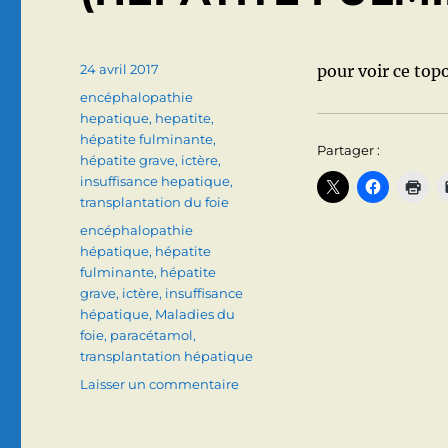
Publié
24 avril 2017
pour voir ce topo
le
Catégories
encéphalopathie
hepatique
,
hepatite
,
hépatite fulminante
,
Partager :
hépatite grave
,
ictère
,
insuffisance hepatique
,
transplantation du foie
Étiquettes
encéphalopathie
hépatique
,
hépatite
fulminante
,
hépatite
grave
,
ictère
,
insuffisance
hépatique
,
Maladies du
foie
,
paracétamol
,
transplantation hépatique
sur
Laisser un commentaire
INSUFFISANCE
HEPATIQUE
AIGUE