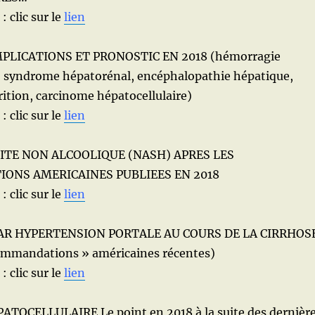
: clic sur le
lien
PLICATIONS ET PRONOSTIC EN 2018 (hémorragie
e, syndrome hépatorénal, encéphalopathie hépatique,
rition, carcinome hépatocellulaire)
: clic sur le
lien
TE NON ALCOOLIQUE (NASH) APRES LES
NS AMERICAINES PUBLIEES EN 2018
: clic sur le
lien
R HYPERTENSION PORTALE AU COURS DE LA CIRRHOS
commandations » américaines récentes)
: clic sur le
lien
OCELLULAIRE Le point en 2018 à la suite des dernièr