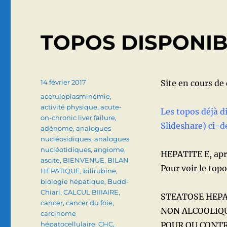
(HEPATITE
FULMINANTE)
TOPOS DISPONI
Publié
14 février 2017
Site en cours de
le
Catégories
aceruloplasminémie
,
activité physique
,
acute-
Les topos déjà di
on-chronic liver failure
,
Slideshare) ci-d
adénome
,
analogues
nucléosidiques
,
analogues
nucléotidiques
,
angiome
,
HEPATITE E, apr
ascite
,
BIENVENUE
,
BILAN
Pour voir le topo 
HEPATIQUE
,
bilirubine
,
biologie hépatique
,
Budd-
Chiari
,
CALCUL BIIIAIRE
,
STEATOSE HEPA
cancer
,
cancer du foie
,
NON ALCOOLIQ
carcinome
hépatocellulaire
,
CHC
,
POUR OU CONTR