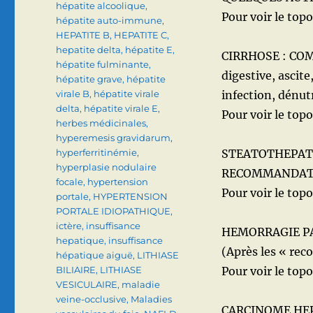
hépatite alcoolique
,
Pour voir le topo 
hépatite auto-immune
,
HEPATITE B
,
HEPATITE C
,
hepatite delta
,
hépatite E
,
CIRRHOSE : COM
hépatite fulminante
,
digestive, ascit
hépatite grave
,
hépatite
virale B
,
hépatite virale
infection, dénut
delta
,
hépatite virale E
,
Pour voir le topo 
herbes médicinales
,
hyperemesis gravidarum
,
hyperferritinémie
,
STEATOTHEPATI
hyperplasie nodulaire
RECOMMANDATIO
focale
,
hypertension
Pour voir le topo 
portale
,
HYPERTENSION
PORTALE IDIOPATHIQUE
,
ictère
,
insuffisance
HEMORRAGIE PA
hepatique
,
insuffisance
(Après les « re
hépatique aiguë
,
LITHIASE
BILIAIRE
,
LITHIASE
Pour voir le topo 
VESICULAIRE
,
maladie
veine-occlusive
,
Maladies
CARCINOME HEPAT