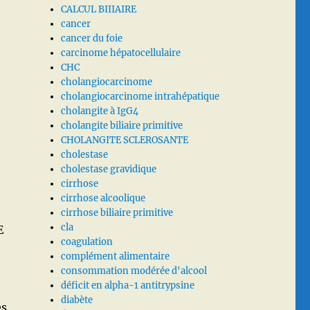
CALCUL BIIIAIRE
cancer
cancer du foie
carcinome hépatocellulaire
CHC
cholangiocarcinome
cholangiocarcinome intrahépatique
cholangite à IgG4
cholangite biliaire primitive
CHOLANGITE SCLEROSANTE
cholestase
cholestase gravidique
cirrhose
cirrhose alcoolique
cirrhose biliaire primitive
cla
E
coagulation
complément alimentaire
consommation modérée d'alcool
déficit en alpha-1 antitrypsine
diabète
es