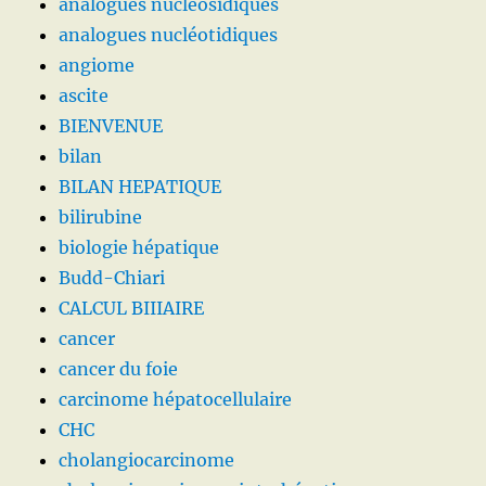
analogues nucléosidiques
analogues nucléotidiques
angiome
ascite
BIENVENUE
bilan
BILAN HEPATIQUE
bilirubine
biologie hépatique
Budd-Chiari
CALCUL BIIIAIRE
cancer
cancer du foie
carcinome hépatocellulaire
CHC
cholangiocarcinome