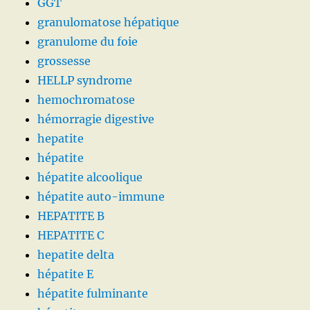
GGT
granulomatose hépatique
granulome du foie
grossesse
HELLP syndrome
hemochromatose
hémorragie digestive
hepatite
hépatite
hépatite alcoolique
hépatite auto-immune
HEPATITE B
HEPATITE C
hepatite delta
hépatite E
hépatite fulminante