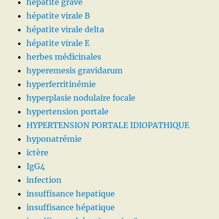
hépatite grave
hépatite virale B
hépatite virale delta
hépatite virale E
herbes médicinales
hyperemesis gravidarum
hyperferritinémie
hyperplasie nodulaire focale
hypertension portale
HYPERTENSION PORTALE IDIOPATHIQUE
hyponatrémie
ictère
IgG4
infection
insuffisance hepatique
insuffisance hépatique