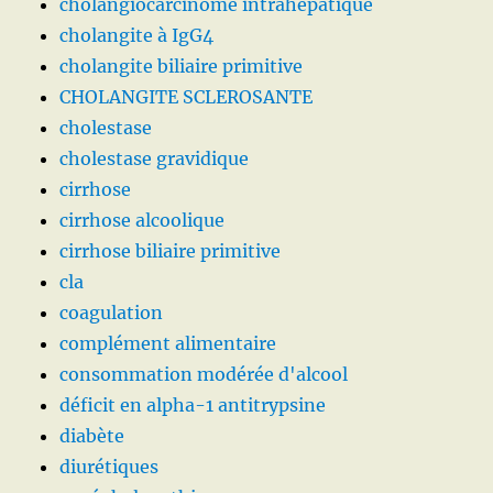
cholangiocarcinome intrahépatique
cholangite à IgG4
cholangite biliaire primitive
CHOLANGITE SCLEROSANTE
cholestase
cholestase gravidique
cirrhose
cirrhose alcoolique
cirrhose biliaire primitive
cla
coagulation
complément alimentaire
consommation modérée d'alcool
déficit en alpha-1 antitrypsine
diabète
diurétiques