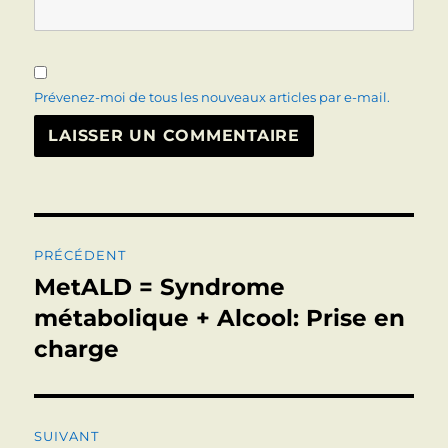
Prévenez-moi de tous les nouveaux articles par e-mail.
Navigation
PRÉCÉDENT
de
MetALD = Syndrome
Publication
précédente :
métabolique + Alcool: Prise en
l’article
charge
SUIVANT