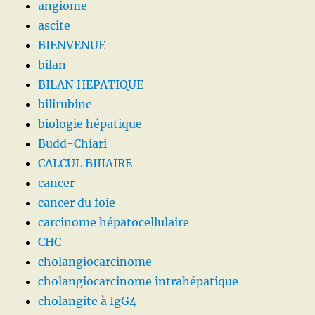
angiome
ascite
BIENVENUE
bilan
BILAN HEPATIQUE
bilirubine
biologie hépatique
Budd-Chiari
CALCUL BIIIAIRE
cancer
cancer du foie
carcinome hépatocellulaire
CHC
cholangiocarcinome
cholangiocarcinome intrahépatique
cholangite à IgG4