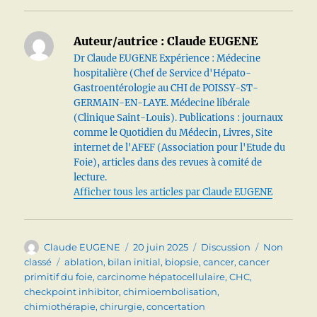
Auteur/autrice :
Claude EUGENE
Dr Claude EUGENE Expérience : Médecine
hospitalière (Chef de Service d'Hépato-
Gastroentérologie au CHI de POISSY-ST-
GERMAIN-EN-LAYE. Médecine libérale
(Clinique Saint-Louis). Publications : journaux
comme le Quotidien du Médecin, Livres, Site
internet de l'AFEF (Association pour l'Etude du
Foie), articles dans des revues à comité de
lecture.
Afficher tous les articles par Claude EUGENE
Auteur
Publié
Format
Catégories
Claude EUGENE
20 juin 2025
Discussion
Non
le
Étiquettes
classé
ablation
,
bilan initial
,
biopsie
,
cancer
,
cancer
primitif du foie
,
carcinome hépatocellulaire
,
CHC
,
checkpoint inhibitor
,
chimioembolisation
,
chimiothérapie
,
chirurgie
,
concertation