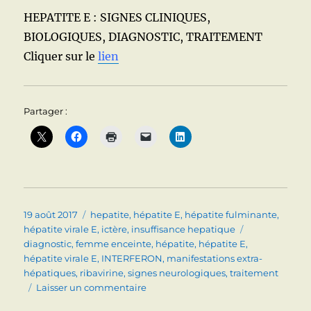
HEPATITE E : SIGNES CLINIQUES,
BIOLOGIQUES, DIAGNOSTIC, TRAITEMENT
Cliquer sur le
lien
Partager :
Publié
Catégories
19 août 2017
hepatite
,
hépatite E
,
hépatite fulminante
,
le
Étiquettes
hépatite virale E
,
ictère
,
insuffisance hepatique
diagnostic
,
femme enceinte
,
hépatite
,
hépatite E
,
hépatite virale E
,
INTERFERON
,
manifestations extra-
hépatiques
,
ribavirine
,
signes neurologiques
,
traitement
sur
Laisser un commentaire
HEPATITE