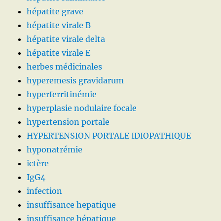
hépatite grave
hépatite virale B
hépatite virale delta
hépatite virale E
herbes médicinales
hyperemesis gravidarum
hyperferritinémie
hyperplasie nodulaire focale
hypertension portale
HYPERTENSION PORTALE IDIOPATHIQUE
hyponatrémie
ictère
IgG4
infection
insuffisance hepatique
insuffisance hépatique