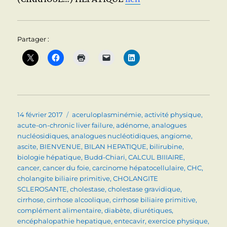
Partager :
Publié
Catégories
14 février 2017
aceruloplasminémie
,
activité physique
,
le
acute-on-chronic liver failure
,
adénome
,
analogues
nucléosidiques
,
analogues nucléotidiques
,
angiome
,
ascite
,
BIENVENUE
,
BILAN HEPATIQUE
,
bilirubine
,
biologie hépatique
,
Budd-Chiari
,
CALCUL BIIIAIRE
,
cancer
,
cancer du foie
,
carcinome hépatocellulaire
,
CHC
,
cholangite biliaire primitive
,
CHOLANGITE
SCLEROSANTE
,
cholestase
,
cholestase gravidique
,
cirrhose
,
cirrhose alcoolique
,
cirrhose biliaire primitive
,
complément alimentaire
,
diabète
,
diurétiques
,
encéphalopathie hepatique
,
entecavir
,
exercice physique
,