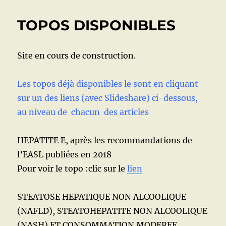
E
:
TOPOS DISPONIBLES
SIGNES
CLINIQUES,
BIOLOGIQUES,
Site en cours de construction.
DIAGNOSTIC,
TRAITEMENT
Les topos déjà disponibles le sont en cliquant
sur un des liens (avec Slideshare) ci-dessous,
au niveau de chacun des articles
HEPATITE E, après les recommandations de
l’EASL publiées en 2018
Pour voir le topo :clic sur le
lien
STEATOSE HEPATIQUE NON ALCOOLIQUE
(NAFLD), STEATOHEPATITE NON ALCOOLIQUE
(NASH) ET CONSOMMATION MODEREE