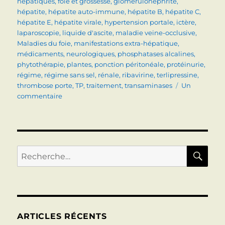
hépatiques
,
foie et grossesse
,
glomérulonéphrite
,
hépatite
,
hépatite auto-immune
,
hépatite B
,
hépatite C
,
hépatite E
,
hépatite virale
,
hypertension portale
,
ictère
,
laparoscopie
,
liquide d'ascite
,
maladie veine-occlusive
,
Maladies du foie
,
manifestations extra-hépatique
,
médicaments
,
neurologiques
,
phosphatases alcalines
,
phytothérapie
,
plantes
,
ponction péritonéale
,
protéinurie
,
régime
,
régime sans sel
,
rénale
,
ribavirine
,
terlipressine
,
thrombose porte
,
TP
,
traitement
,
transaminases
Un
sur
commentaire
TOPOS
DISPONIBLES
RE
Recherche
pour :
ARTICLES RÉCENTS