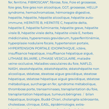
fer
,
ferritine
,
FIBROSCAN*
,
fibrose
,
foie
,
Foie et grossesse
,
foie gras
,
foie gras non alcoolique
,
GGT
,
grossesse
,
HELLP
syndrome
,
hemochromatose
,
hémorragie digestive
,
hepatite
,
hépatite
,
hépatite alcoolique
,
hépatite auto-
immune
,
HEPATITE B
,
HEPATITE C
,
hepatite delta
,
hépatite E
,
hépatite fulminante
,
hépatite grave
,
hépatite
virale B
,
hépatite virale delta
,
hépatite virale E
,
herbes
médicinales
,
hyperemesis gravidarum
,
hyperferritinémie
,
hyperplasie nodulaire focale
,
hypertension portale
,
HYPERTENSION PORTALE IDIOPATHIQUE
,
ictère
,
insuffisance hepatique
,
insuffisance hépatique aiguë
,
LITHIASE BILIAIRE
,
LITHIASE VESICULAIRE
,
maladie
veine-occlusive
,
Maladies vasculaires du foie
,
NAFLD
,
NASH
,
steatohépatite
,
stéatohépatite
,
stéatohépatite non
alcoolique
,
stéatose
,
steatose aigue gravidique
,
steatose
hépatique
,
stéatose hépatique aiguë gravidique
,
stéatose
métabolique
,
surcharge en fer
,
syndrome métabolique
,
thrombose porte
,
transaminases
,
transplantation du foie
,
Étiquettes
transplantation hépatique
,
tumeurs bénignes
bilan
hépatique
,
biologie
,
Budd-Chiari
,
cholangite sclérosante
,
cholestase
,
clinique
,
EASL
,
épidémiologie
,
extra-