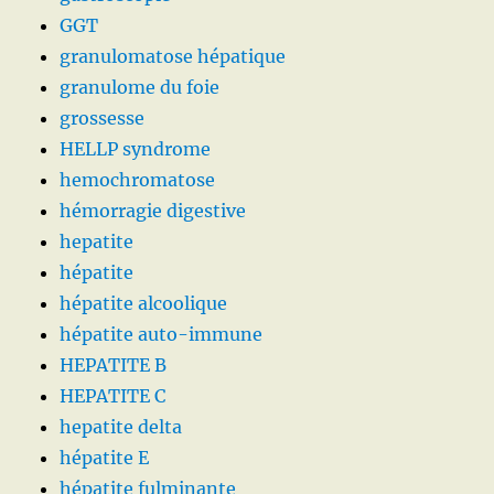
GGT
granulomatose hépatique
granulome du foie
grossesse
HELLP syndrome
hemochromatose
hémorragie digestive
hepatite
hépatite
hépatite alcoolique
hépatite auto-immune
HEPATITE B
HEPATITE C
hepatite delta
hépatite E
hépatite fulminante