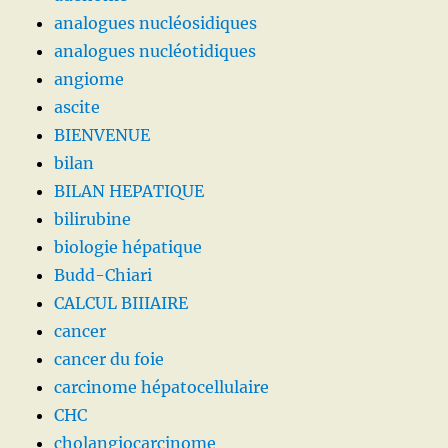
analogues nucléosidiques
analogues nucléotidiques
angiome
ascite
BIENVENUE
bilan
BILAN HEPATIQUE
bilirubine
biologie hépatique
Budd-Chiari
CALCUL BIIIAIRE
cancer
cancer du foie
carcinome hépatocellulaire
CHC
cholangiocarcinome