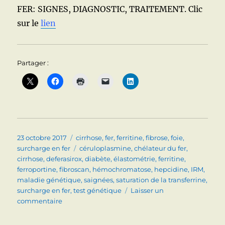
FER: SIGNES, DIAGNOSTIC, TRAITEMENT. Clic
sur le
lien
Partager :
Publié
Catégories
23 octobre 2017
cirrhose
,
fer
,
ferritine
,
fibrose
,
foie
,
le
Étiquettes
surcharge en fer
céruloplasmine
,
chélateur du fer
,
cirrhose
,
deferasirox
,
diabète
,
élastométrie
,
ferritine
,
ferroportine
,
fibroscan
,
hémochromatose
,
hepcidine
,
IRM
,
maladie génétique
,
saignées
,
saturation de la transferrine
,
surcharge en fer
,
test génétique
Laisser un
sur
commentaire
HEMOCHROMATOSES
ET