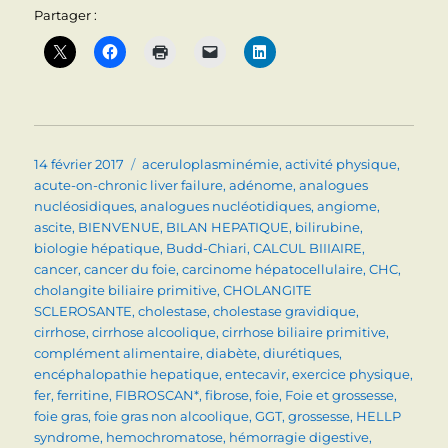
Partager :
Publié
Catégories
14 février 2017
aceruloplasminémie
,
activité physique
,
le
acute-on-chronic liver failure
,
adénome
,
analogues
nucléosidiques
,
analogues nucléotidiques
,
angiome
,
ascite
,
BIENVENUE
,
BILAN HEPATIQUE
,
bilirubine
,
biologie hépatique
,
Budd-Chiari
,
CALCUL BIIIAIRE
,
cancer
,
cancer du foie
,
carcinome hépatocellulaire
,
CHC
,
cholangite biliaire primitive
,
CHOLANGITE
SCLEROSANTE
,
cholestase
,
cholestase gravidique
,
cirrhose
,
cirrhose alcoolique
,
cirrhose biliaire primitive
,
complément alimentaire
,
diabète
,
diurétiques
,
encéphalopathie hepatique
,
entecavir
,
exercice physique
,
fer
,
ferritine
,
FIBROSCAN*
,
fibrose
,
foie
,
Foie et grossesse
,
foie gras
,
foie gras non alcoolique
,
GGT
,
grossesse
,
HELLP
syndrome
,
hemochromatose
,
hémorragie digestive
,