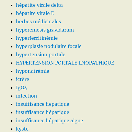
hépatite virale delta
hépatite virale E
herbes médicinales
hyperemesis gravidarum
hyperferritinémie
hyperplasie nodulaire focale
hypertension portale
HYPERTENSION PORTALE IDIOPATHIQUE
hyponatrémie
ictère
IgG4
infection
insuffisance hepatique
insuffisance hépatique
insuffisance hépatique aiguë
kyste