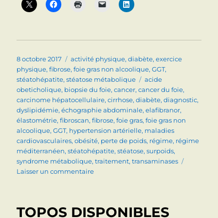
Publié
Catégories
8 octobre 2017
activité physique
,
diabète
,
exercice
le
physique
,
fibrose
,
foie gras non alcoolique
,
GGT
,
Étiquettes
stéatohépatite
,
stéatose métabolique
acide
obeticholique
,
biopsie du foie
,
cancer
,
cancer du foie
,
carcinome hépatocellulaire
,
cirrhose
,
diabète
,
diagnostic
,
dyslipidémie
,
échographie abdominale
,
elafibranor
,
élastométrie
,
fibroscan
,
fibrose
,
foie gras
,
foie gras non
alcoolique
,
GGT
,
hypertension artérielle
,
maladies
cardiovasculaires
,
obésité
,
perte de poids
,
régime
,
régime
méditerranéen
,
stéatohépatite
,
stéatose
,
surpoids
,
syndrome métabolique
,
traitement
,
transaminases
sur
Laisser un commentaire
Stéatose
et
stéatohépatite
TOPOS DISPONIBLES
non