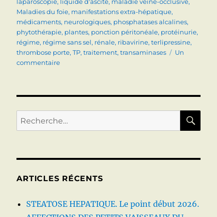
laparoscopie
,
liquide d'ascite
,
maladie veine-occlusive
,
Maladies du foie
,
manifestations extra-hépatique
,
médicaments
,
neurologiques
,
phosphatases alcalines
,
phytothérapie
,
plantes
,
ponction péritonéale
,
protéinurie
,
régime
,
régime sans sel
,
rénale
,
ribavirine
,
terlipressine
,
thrombose porte
,
TP
,
traitement
,
transaminases
Un
sur
commentaire
TOPOS
DISPONIBLES
RE
Recherche
pour :
ARTICLES RÉCENTS
STEATOSE HEPATIQUE. Le point début 2026.