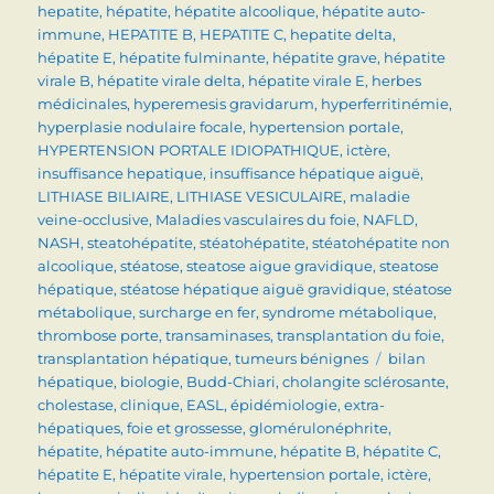
hepatite
,
hépatite
,
hépatite alcoolique
,
hépatite auto-
immune
,
HEPATITE B
,
HEPATITE C
,
hepatite delta
,
hépatite E
,
hépatite fulminante
,
hépatite grave
,
hépatite
virale B
,
hépatite virale delta
,
hépatite virale E
,
herbes
médicinales
,
hyperemesis gravidarum
,
hyperferritinémie
,
hyperplasie nodulaire focale
,
hypertension portale
,
HYPERTENSION PORTALE IDIOPATHIQUE
,
ictère
,
insuffisance hepatique
,
insuffisance hépatique aiguë
,
LITHIASE BILIAIRE
,
LITHIASE VESICULAIRE
,
maladie
veine-occlusive
,
Maladies vasculaires du foie
,
NAFLD
,
NASH
,
steatohépatite
,
stéatohépatite
,
stéatohépatite non
alcoolique
,
stéatose
,
steatose aigue gravidique
,
steatose
hépatique
,
stéatose hépatique aiguë gravidique
,
stéatose
métabolique
,
surcharge en fer
,
syndrome métabolique
,
thrombose porte
,
transaminases
,
transplantation du foie
,
Étiquettes
transplantation hépatique
,
tumeurs bénignes
bilan
hépatique
,
biologie
,
Budd-Chiari
,
cholangite sclérosante
,
cholestase
,
clinique
,
EASL
,
épidémiologie
,
extra-
hépatiques
,
foie et grossesse
,
glomérulonéphrite
,
hépatite
,
hépatite auto-immune
,
hépatite B
,
hépatite C
,
hépatite E
,
hépatite virale
,
hypertension portale
,
ictère
,