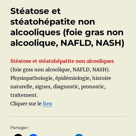
SURCHARGES
Stéatose et
EN
FER
stéatohépatite non
:
alcooliques (foie gras non
SIGNES,
DIAGNOSTIC,
alcoolique, NAFLD, NASH)
TRAITEMENT
Stéatose et stéatohépatite non alcooliques
(foie gras non alcoolique, NAFLD, NASH).
Physiopathologie, épidémiologie, histoire
naturelle, signes, diagnostic, pronostic,
traitement.
Cliquer sur le
lien
Partager :