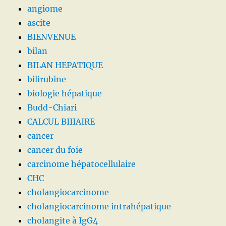
angiome
ascite
BIENVENUE
bilan
BILAN HEPATIQUE
bilirubine
biologie hépatique
Budd-Chiari
CALCUL BIIIAIRE
cancer
cancer du foie
carcinome hépatocellulaire
CHC
cholangiocarcinome
cholangiocarcinome intrahépatique
cholangite à IgG4