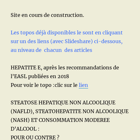
alcooliques
(foie
Site en cours de construction.
gras
non
alcoolique,
Les topos déjà disponibles le sont en cliquant
NAFLD,
sur un des liens (avec Slideshare) ci-dessous,
NASH)
au niveau de chacun des articles
HEPATITE E, après les recommandations de
l’EASL publiées en 2018
Pour voir le topo :clic sur le
lien
STEATOSE HEPATIQUE NON ALCOOLIQUE
(NAFLD), STEATOHEPATITE NON ALCOOLIQUE
(NASH) ET CONSOMMATION MODEREE
D’ALCOOL :
POUR OU CONTRE ?