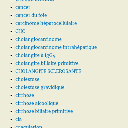
cancer
cancer du foie
carcinome hépatocellulaire
CHC
cholangiocarcinome
cholangiocarcinome intrahépatique
cholangite à IgG4
cholangite biliaire primitive
CHOLANGITE SCLEROSANTE
cholestase
cholestase gravidique
cirrhose
cirrhose alcoolique
cirrhose biliaire primitive
cla
coagulation