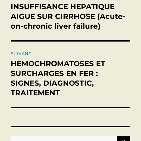
de
INSUFFISANCE HEPATIQUE
Publication
précédente :
AIGUE SUR CIRRHOSE (Acute-
l’article
on-chronic liver failure)
SUIVANT
HEMOCHROMATOSES ET
Publication
suivante :
SURCHARGES EN FER :
SIGNES, DIAGNOSTIC,
TRAITEMENT
RE
Recherche