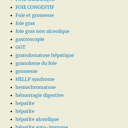
FOIE CONGESTIF
Foie et grossesse
foie gras
foie gras non alcoolique
gastroscopie
GGT
granulomatose hépatique
granulome du foie
grossesse
HELLP syndrome
hemochromatose
hémorragie digestive
hepatite
hépatite
hépatite alcoolique
hépatite auto-immune