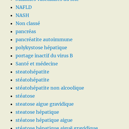
NAFLD
NASH
Non classé
pancréas
pancréatite autoimmune
polykystose hépatique
portage inactif du virus B
Santé et médecine
steatohépatite
stéatohépatite
stéatohépatite non alcoolique
stéatose
steatose aigue gravidique
steatose hépatique
stéatose hépatique aigue
stéatose hépatique aiguë gravidique