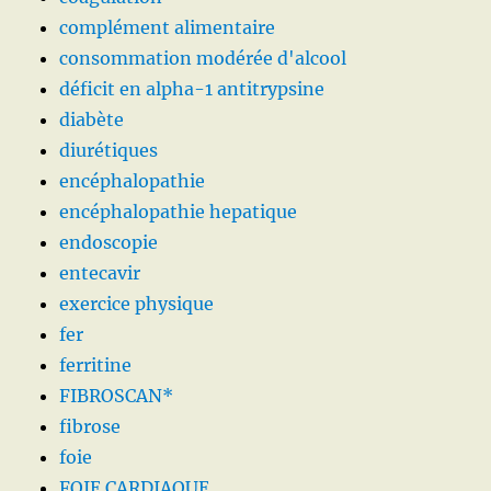
complément alimentaire
consommation modérée d'alcool
déficit en alpha-1 antitrypsine
diabète
diurétiques
encéphalopathie
encéphalopathie hepatique
endoscopie
entecavir
exercice physique
fer
ferritine
FIBROSCAN*
fibrose
foie
FOIE CARDIAQUE