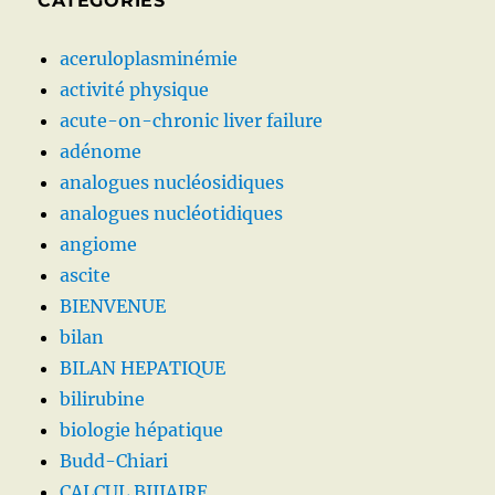
CATÉGORIES
aceruloplasminémie
activité physique
acute-on-chronic liver failure
adénome
analogues nucléosidiques
analogues nucléotidiques
angiome
ascite
BIENVENUE
bilan
BILAN HEPATIQUE
bilirubine
biologie hépatique
Budd-Chiari
CALCUL BIIIAIRE