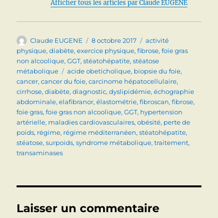
Afficher tous les articles par Claude EUGENE
Auteur
Publié
Catégories
Claude EUGENE
8 octobre 2017
activité
le
physique
,
diabète
,
exercice physique
,
fibrose
,
foie gras
non alcoolique
,
GGT
,
stéatohépatite
,
stéatose
Étiquettes
métabolique
acide obeticholique
,
biopsie du foie
,
cancer
,
cancer du foie
,
carcinome hépatocellulaire
,
cirrhose
,
diabète
,
diagnostic
,
dyslipidémie
,
échographie
abdominale
,
elafibranor
,
élastométrie
,
fibroscan
,
fibrose
,
foie gras
,
foie gras non alcoolique
,
GGT
,
hypertension
artérielle
,
maladies cardiovasculaires
,
obésité
,
perte de
poids
,
régime
,
régime méditerranéen
,
stéatohépatite
,
stéatose
,
surpoids
,
syndrome métabolique
,
traitement
,
transaminases
Laisser un commentaire