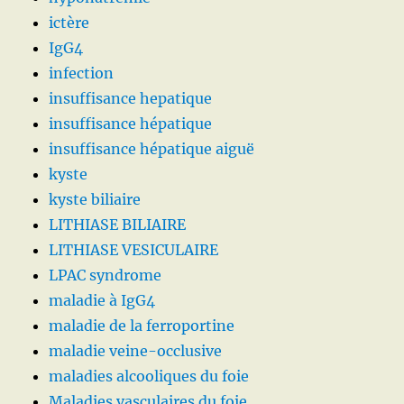
ictère
IgG4
infection
insuffisance hepatique
insuffisance hépatique
insuffisance hépatique aiguë
kyste
kyste biliaire
LITHIASE BILIAIRE
LITHIASE VESICULAIRE
LPAC syndrome
maladie à IgG4
maladie de la ferroportine
maladie veine-occlusive
maladies alcooliques du foie
Maladies vasculaires du foie