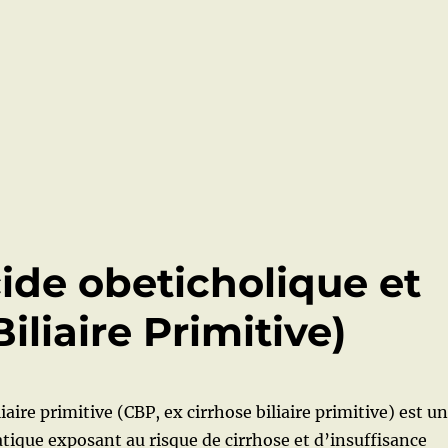
ide obeticholique et
liaire Primitive)
iaire primitive (CBP, ex cirrhose biliaire primitive) est u
tique exposant au risque de cirrhose et d’insuffisance