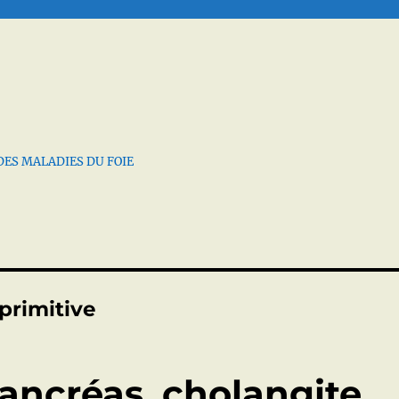
DES MALADIES DU FOIE
 primitive
ancréas, cholangite,