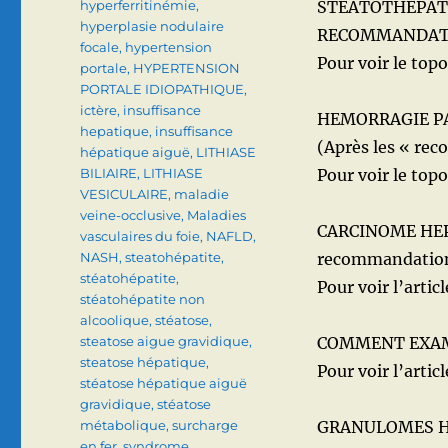
hyperferritinémie
,
STEATOTHEPATI
hyperplasie nodulaire
RECOMMANDATIO
focale
,
hypertension
Pour voir le topo 
portale
,
HYPERTENSION
PORTALE IDIOPATHIQUE
,
ictère
,
insuffisance
HEMORRAGIE PA
hepatique
,
insuffisance
(Après les « re
hépatique aiguë
,
LITHIASE
BILIAIRE
,
LITHIASE
Pour voir le topo 
VESICULAIRE
,
maladie
veine-occlusive
,
Maladies
CARCINOME HEPAT
vasculaires du foie
,
NAFLD
,
NASH
,
steatohépatite
,
recommandation
stéatohépatite
,
Pour voir l’articl
stéatohépatite non
alcoolique
,
stéatose
,
steatose aigue gravidique
,
COMMENT EXAM
steatose hépatique
,
Pour voir l’articl
stéatose hépatique aiguë
gravidique
,
stéatose
métabolique
,
surcharge
GRANULOMES HEP
en fer
,
syndrome