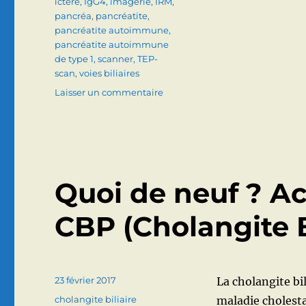
ictère
,
IgG4
,
imagerie
,
IRM
,
pancréa
,
pancréatite
,
pancréatite autoimmune
,
pancréatite autoimmune
de type 1
,
scanner
,
TEP-
scan
,
voies biliaires
sur
Laisser un commentaire
Maladie
à
IgG4
(pancréas,
cholangite,
etc…).
Quoi de neuf ? Ac
Signes,
diagnostic,
CBP (Cholangite Bi
traitement.
Publié
23 février 2017
La cholangite bil
le
Catégories
cholangite biliaire
maladie cholesta