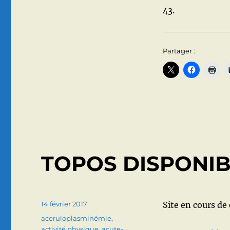
43.
Partager :
TOPOS DISPONI
Publié
14 février 2017
Site en cours de
le
Catégories
aceruloplasminémie
,
activité physique
,
acute-