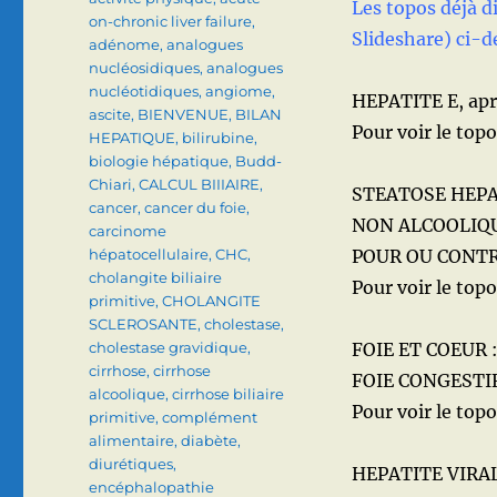
Les topos déjà di
on-chronic liver failure
,
Slideshare) ci-d
adénome
,
analogues
nucléosidiques
,
analogues
nucléotidiques
,
angiome
,
HEPATITE E, apr
ascite
,
BIENVENUE
,
BILAN
Pour voir le topo 
HEPATIQUE
,
bilirubine
,
biologie hépatique
,
Budd-
Chiari
,
CALCUL BIIIAIRE
,
STEATOSE HEPA
cancer
,
cancer du foie
,
NON ALCOOLIQ
carcinome
hépatocellulaire
,
CHC
,
POUR OU CONTR
cholangite biliaire
Pour voir le topo 
primitive
,
CHOLANGITE
SCLEROSANTE
,
cholestase
,
cholestase gravidique
,
FOIE ET COEUR 
cirrhose
,
cirrhose
FOIE CONGESTIF
alcoolique
,
cirrhose biliaire
Pour voir le topo 
primitive
,
complément
alimentaire
,
diabète
,
diurétiques
,
HEPATITE VIRAL
encéphalopathie