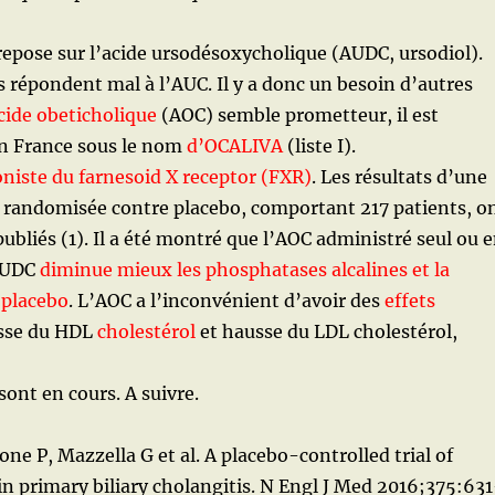
epose sur l’acide ursodésoxycholique (AUDC, ursodiol).
s répondent mal à l’AUC. Il y a donc un besoin d’autres
cide obeticholique
(AOC) semble prometteur, il est
n France sous le nom
d’OCALIVA
(
liste I).
niste du farnesoid X receptor (FXR)
. Les résultats d’une
, randomisée contre placebo, comportant 217 patients, o
bliés (1). Il a été montré que l’AOC administré seul ou 
’AUDC
diminue mieux les phosphatases alcalines et la
e placebo
. L’AOC a l’inconvénient d’avoir des
effets
isse du HDL
cholestérol
et hausse du LDL cholestérol,
sont en cours. A suivre.
ne P, Mazzella G et al. A placebo-controlled trial of
 in primary biliary cholangitis. N Engl J Med 2016;375:63