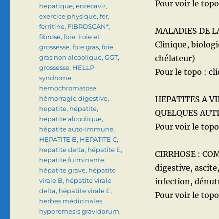
Pour voir le topo 
hepatique
,
entecavir
,
exercice physique
,
fer
,
ferritine
,
FIBROSCAN*
,
MALADIES DE L
fibrose
,
foie
,
Foie et
Clinique, biolog
grossesse
,
foie gras
,
foie
gras non alcoolique
,
GGT
,
chélateur)
grossesse
,
HELLP
Pour le topo : cli
syndrome
,
hemochromatose
,
hémorragie digestive
,
HEPATITES A VI
hepatite
,
hépatite
,
QUELQUES AUT
hépatite alcoolique
,
Pour voir le topo 
hépatite auto-immune
,
HEPATITE B
,
HEPATITE C
,
hepatite delta
,
hépatite E
,
CIRRHOSE : COM
hépatite fulminante
,
digestive, ascit
hépatite grave
,
hépatite
virale B
,
hépatite virale
infection, dénut
delta
,
hépatite virale E
,
Pour voir le topo 
herbes médicinales
,
hyperemesis gravidarum
,