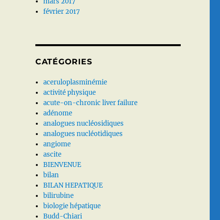
mars 2017
février 2017
CATÉGORIES
aceruloplasminémie
activité physique
acute-on-chronic liver failure
adénome
analogues nucléosidiques
analogues nucléotidiques
angiome
ascite
BIENVENUE
bilan
BILAN HEPATIQUE
bilirubine
biologie hépatique
Budd-Chiari