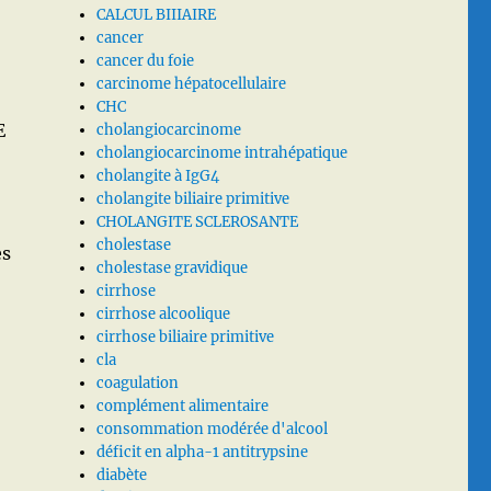
CALCUL BIIIAIRE
cancer
cancer du foie
carcinome hépatocellulaire
CHC
E
cholangiocarcinome
cholangiocarcinome intrahépatique
cholangite à IgG4
cholangite biliaire primitive
CHOLANGITE SCLEROSANTE
cholestase
es
cholestase gravidique
cirrhose
cirrhose alcoolique
cirrhose biliaire primitive
cla
coagulation
complément alimentaire
consommation modérée d'alcool
déficit en alpha-1 antitrypsine
diabète