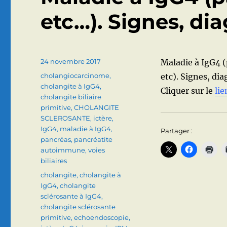
etc…). Signes, dia
Publié
24 novembre 2017
Maladie à IgG4 
le
Catégories
cholangiocarcinome
,
etc). Signes, dia
cholangite à IgG4
,
Cliquer sur le
lie
cholangite biliaire
primitive
,
CHOLANGITE
SCLEROSANTE
,
ictère
,
IgG4
,
maladie à IgG4
,
Partager :
pancréas
,
pancréatite
autoimmune
,
voies
biliaires
Étiquettes
cholangite
,
cholangite à
IgG4
,
cholangite
sclérosante à IgG4
,
cholangite sclérosante
primitive
,
echoendoscopie
,