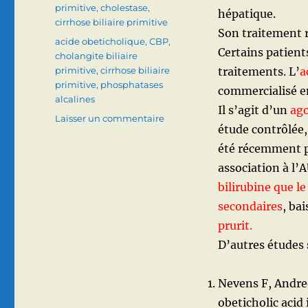
primitive
,
cholestase
,
hépatique.
cirrhose biliaire primitive
Son traitement r
Étiquettes
acide obeticholique
,
CBP
,
Certains patient
cholangite biliaire
primitive
,
cirrhose biliaire
traitements. L’
a
primitive
,
phosphatases
commercialisé e
alcalines
Il s’agit d’un
ago
sur
Laisser un commentaire
étude contrôlée
Quoi
de
été récemment pu
neuf
association à l
?
bilirubine que l
Acide
obeticholique
secondaires
, ba
et
prurit.
CBP
D’autres études 
(Cholangite
Biliaire
Primitive)
Nevens F, Andreo
obeticholic acid