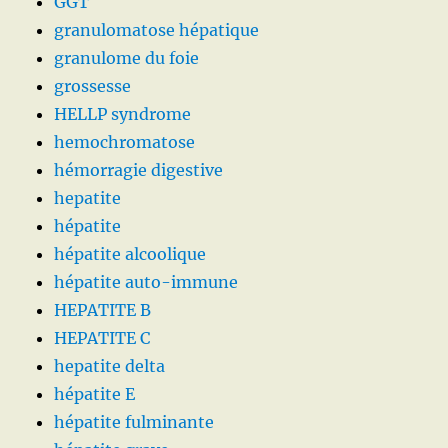
GGT
granulomatose hépatique
granulome du foie
grossesse
HELLP syndrome
hemochromatose
hémorragie digestive
hepatite
hépatite
hépatite alcoolique
hépatite auto-immune
HEPATITE B
HEPATITE C
hepatite delta
hépatite E
hépatite fulminante