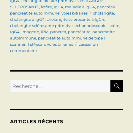
le
IgG4
,
cholangite biliaire primitive
,
CHOLANGITE
SCLEROSANTE
,
ictère
,
IgG4
,
maladie à IgG4
,
pancréas
,
Étiquettes
pancréatite autoimmune
,
voies biliaires
cholangite
,
cholangite à IgG4
,
cholangite sclérosante à IgG4
,
cholangite sclérosante primitive
,
echoendoscopie
,
ictère
,
IgG4
,
imagerie
,
IRM
,
pancréa
,
pancréatite
,
pancréatite
autoimmune
,
pancréatite autoimmune de type 1
,
scanner
,
TEP-scan
,
voies biliaires
Laisser un
sur
commentaire
Maladie
à
IgG4
(pancréas,
cholangite,
RE
Recherche
etc…).
pour :
Signes,
diagnostic,
traitement.
ARTICLES RÉCENTS