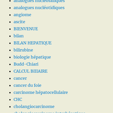
analogues nucléosidiques
analogues nucléotidiques
angiome
ascite
BIENVENUE
bilan
BILAN HEPATIQUE
bilirubine
biologie hépatique
Budd-Chiari
CALCUL BIIIAIRE
cancer
cancer du foie
carcinome hépatocellulaire
CHC
cholangiocarcinome