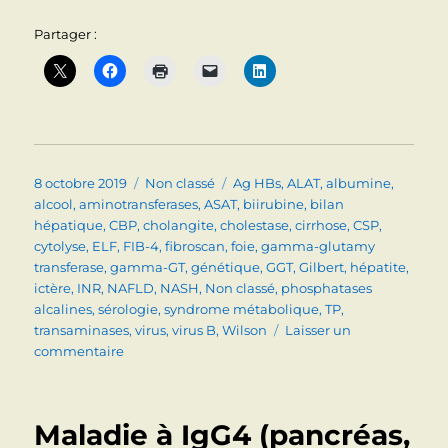
Partager :
Publié
Catégories
Étiquettes
8 octobre 2019
Non classé
Ag HBs
,
ALAT
,
albumine
,
le
alcool
,
aminotransferases
,
ASAT
,
biirubine
,
bilan
hépatique
,
CBP
,
cholangite
,
cholestase
,
cirrhose
,
CSP
,
cytolyse
,
ELF
,
FIB-4
,
fibroscan
,
foie
,
gamma-glutamy
transferase
,
gamma-GT
,
génétique
,
GGT
,
Gilbert
,
hépatite
,
ictère
,
INR
,
NAFLD
,
NASH
,
Non classé
,
phosphatases
alcalines
,
sérologie
,
syndrome métabolique
,
TP
,
transaminases
,
virus
,
virus B
,
Wilson
Laisser un
sur
commentaire
ANOMALIES
DU
BILAN
Maladie à IgG4 (pancréas,
HEPATIQUE