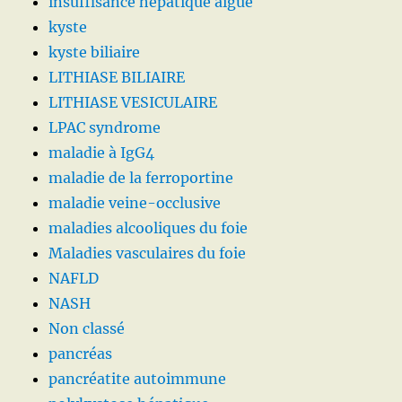
insuffisance hépatique aiguë
kyste
kyste biliaire
LITHIASE BILIAIRE
LITHIASE VESICULAIRE
LPAC syndrome
maladie à IgG4
maladie de la ferroportine
maladie veine-occlusive
maladies alcooliques du foie
Maladies vasculaires du foie
NAFLD
NASH
Non classé
pancréas
pancréatite autoimmune