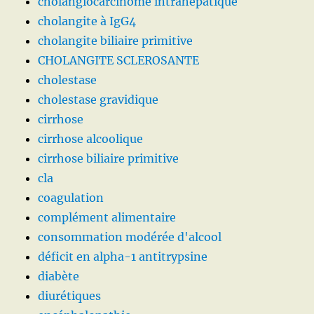
cholangiocarcinome intrahépatique
cholangite à IgG4
cholangite biliaire primitive
CHOLANGITE SCLEROSANTE
cholestase
cholestase gravidique
cirrhose
cirrhose alcoolique
cirrhose biliaire primitive
cla
coagulation
complément alimentaire
consommation modérée d'alcool
déficit en alpha-1 antitrypsine
diabète
diurétiques