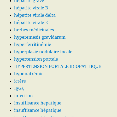
hépatite grave
hépatite virale B
hépatite virale delta
hépatite virale E
herbes médicinales
hyperemesis gravidarum
hyperferritinémie
hyperplasie nodulaire focale
hypertension portale
HYPERTENSION PORTALE IDIOPATHIQUE
hyponatrémie
ictère
IgG4
infection
insuffisance hepatique
insuffisance hépatique