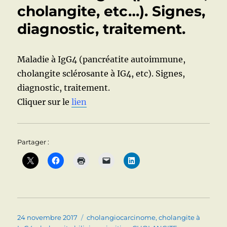
Conduite
cholangite, etc…). Signes,
à
diagnostic, traitement.
tenir
Maladie à IgG4 (pancréatite autoimmune,
cholangite sclérosante à IG4, etc). Signes,
diagnostic, traitement.
Cliquer sur le
lien
Partager :
Publié
Catégories
24 novembre 2017
cholangiocarcinome
,
cholangite à