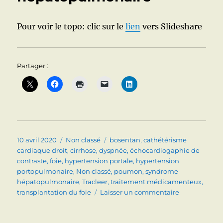
Pour voir le topo: clic sur le
lien
vers Slideshare
Partager :
Publié
Catégories
Étiquettes
10 avril 2020
Non classé
bosentan
,
cathétérisme
le
cardiaque droit
,
cirrhose
,
dyspnée
,
échocardiogaphie de
contraste
,
foie
,
hypertension portale
,
hypertension
portopulmonaire
,
Non classé
,
poumon
,
syndrome
hépatopulmonaire
,
Tracleer
,
traitement médicamenteux
,
sur
transplantation du foie
Laisser un commentaire
FOIE
ET