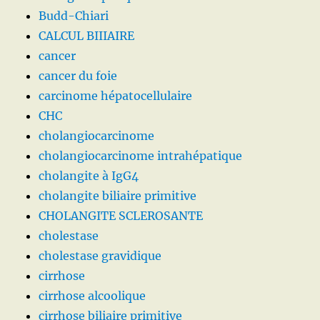
Budd-Chiari
CALCUL BIIIAIRE
cancer
cancer du foie
carcinome hépatocellulaire
CHC
cholangiocarcinome
cholangiocarcinome intrahépatique
cholangite à IgG4
cholangite biliaire primitive
CHOLANGITE SCLEROSANTE
cholestase
cholestase gravidique
cirrhose
cirrhose alcoolique
cirrhose biliaire primitive