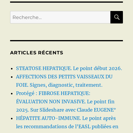
POUMON
Hypertensio
portopulmon
RE
Recherche
Syndrome
pour :
hépatopulmo
ARTICLES RÉCENTS
STEATOSE HEPATIQUE. Le point début 2026.
AFFECTIONS DES PETITS VAISSEAUX DU
FOIE. Signes, diagnostic, traitement.
Protégé : FIBROSE HEPATIQUE:
ÉVALUATION NON INVASIVE. Le point fin
2025. Sur Slideshare avec Claude EUGENE°
HÉPATITE AUTO-IMMUNE. Le point après
les recommandations de l’EASL publiées en