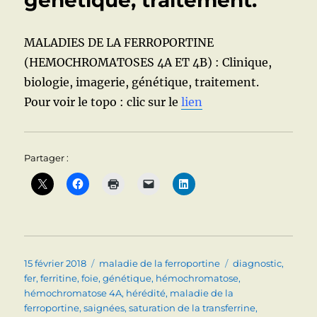
génétique, traitement.
MALADIES DE LA FERROPORTINE
(HEMOCHROMATOSES 4A ET 4B) : Clinique,
biologie, imagerie, génétique, traitement.
Pour voir le topo : clic sur le
lien
Partager :
Publié
Catégories
Étiquettes
15 février 2018
maladie de la ferroportine
diagnostic
,
le
fer
,
ferritine
,
foie
,
génétique
,
hémochromatose
,
hémochromatose 4A
,
hérédité
,
maladie de la
ferroportine
,
saignées
,
saturation de la transferrine
,