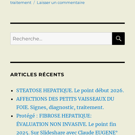
sur
traitement
Laisser un commentaire
MALADIES
DE
LA
FERROPORTINE
(HEMOCHROMATOSES
RE
Recherche
4A
pour :
ET
4B)
:
Clinique,
biologie,
ARTICLES RÉCENTS
imagerie,
génétique,
STEATOSE HEPATIQUE. Le point début 2026.
traitement.
AFFECTIONS DES PETITS VAISSEAUX DU
FOIE. Signes, diagnostic, traitement.
Protégé : FIBROSE HEPATIQUE:
ÉVALUATION NON INVASIVE. Le point fin
2025. Sur Slideshare avec Claude EUGENE°