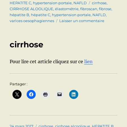
le
Étiquettes
HEPATITE C
,
hypertension portale
,
NAFLD
cirrhose
,
CIRRHOSE ALOOLIQUE
,
élastométrie
,
fibroscan
,
fibrose
,
hépatite B
,
hépatite C
,
hypertension portale
,
NAFLD
,
sur
varices oesophagiennes
Laisser un commentaire
ELASTOMET
(FIBROSCAN
ET
cirrhose
FIBROSE
(CIRRHOSE…
HEPATIQUE
Pour lire cet article cliquez sur ce
lien
Partager :
Publié
Catégories
24 mars 2017
cirrhose
,
cirrhose alcoolique
,
HEPATITE B
,