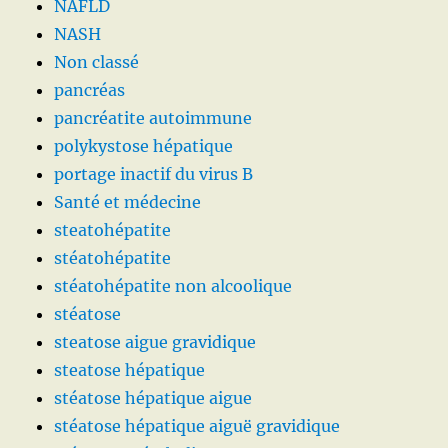
NAFLD
NASH
Non classé
pancréas
pancréatite autoimmune
polykystose hépatique
portage inactif du virus B
Santé et médecine
steatohépatite
stéatohépatite
stéatohépatite non alcoolique
stéatose
steatose aigue gravidique
steatose hépatique
stéatose hépatique aigue
stéatose hépatique aiguë gravidique