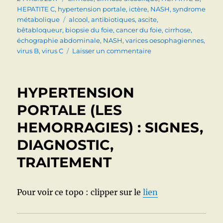
le
HEPATITE C
,
hypertension portale
,
ictère
,
NASH
,
syndrome
Étiquettes
métabolique
alcool
,
antibiotiques
,
ascite
,
bêtabloqueur
,
biopsie du foie
,
cancer du foie
,
cirrhose
,
échographie abdominale
,
NASH
,
varices oesophagiennes
,
sur
virus B
,
virus C
Laisser un commentaire
cirrhose
HYPERTENSION
PORTALE (LES
HEMORRAGIES) : SIGNES,
DIAGNOSTIC,
TRAITEMENT
Pour voir ce topo : clipper sur le
lien