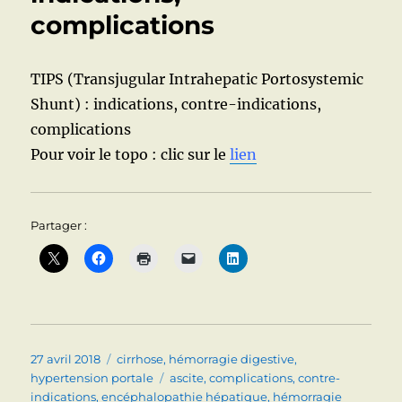
complications
TIPS (Transjugular Intrahepatic Portosystemic
Shunt) : indications, contre-indications,
complications
Pour voir le topo : clic sur le
lien
Partager :
Publié
Catégories
27 avril 2018
cirrhose
,
hémorragie digestive
,
le
Étiquettes
hypertension portale
ascite
,
complications
,
contre-
indications
,
encéphalopathie hépatique
,
hémorragie