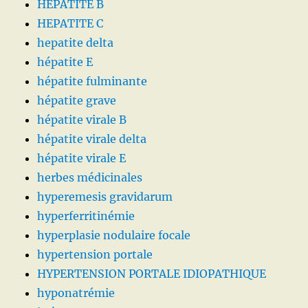
HEPATITE B
HEPATITE C
hepatite delta
hépatite E
hépatite fulminante
hépatite grave
hépatite virale B
hépatite virale delta
hépatite virale E
herbes médicinales
hyperemesis gravidarum
hyperferritinémie
hyperplasie nodulaire focale
hypertension portale
HYPERTENSION PORTALE IDIOPATHIQUE
hyponatrémie