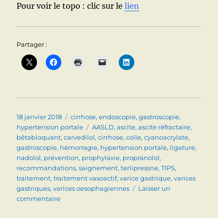
Pour voir le topo : clic sur le
lien
Partager :
Publié
Catégories
18 janvier 2018
cirrhose
,
endoscopie
,
gastroscopie
,
le
Étiquettes
hypertension portale
AASLD
,
ascite
,
ascite réfractaire
,
bêtabloquant
,
carvedilol
,
cirrhose
,
colle
,
cyanoacrylate
,
gastroscopie
,
hémorragie
,
hypertension portale
,
ligature
,
nadolol
,
prévention
,
prophylaxie
,
propranolol
,
recommandations
,
saignement
,
terlipressne
,
TIPS
,
traitement
,
traitement vasoactif
,
varice gastrique
,
varices
gastriques
,
varices oesophagiennes
Laisser un
sur
commentaire
HEMORRAGIE