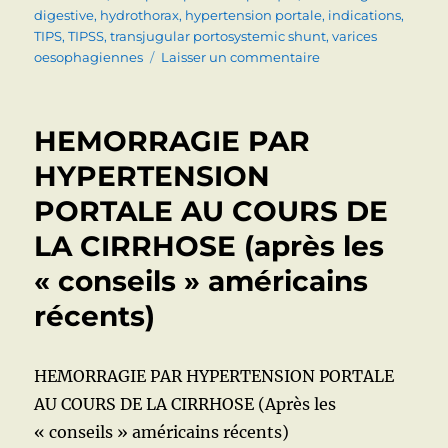
digestive
,
hydrothorax
,
hypertension portale
,
indications
,
TIPS
,
TIPSS
,
transjugular portosystemic shunt
,
varices
sur
oesophagiennes
Laisser un commentaire
TIPS
(Transjugular
Intrahepatic
HEMORRAGIE PAR
Portosystemic
Shunt):
HYPERTENSION
indications,
PORTALE AU COURS DE
contre-
indications,
LA CIRRHOSE (après les
complications
« conseils » américains
récents)
HEMORRAGIE PAR HYPERTENSION PORTALE
AU COURS DE LA CIRRHOSE (Après les
« conseils » américains récents)