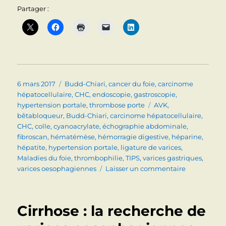
Partager :
Publié
Catégories
6 mars 2017
Budd-Chiari
,
cancer du foie
,
carcinome
le
hépatocellulaire
,
CHC
,
endoscopie
,
gastroscopie
,
Étiquettes
hypertension portale
,
thrombose porte
AVK
,
bêtabloqueur
,
Budd-Chiari
,
carcinome hépatocellulaire
,
CHC
,
colle
,
cyanoacrylate
,
échographie abdominale
,
fibroscan
,
hématémèse
,
hémorragie digestive
,
héparine
,
hépatite
,
hypertension portale
,
ligature de varices
,
Maladies du foie
,
thrombophilie
,
TIPS
,
varices gastriques
,
sur
varices oesophagiennes
Laisser un commentaire
HYPERTENS
PORTALE
(LES
Cirrhose : la recherche de
HEMORRAGI
: