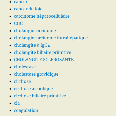
cancer
cancer du foie
carcinome hépatocellulaire
CHC
cholangiocarcinome
cholangiocarcinome intrahépatique
cholangite à IgG4
cholangite biliaire primitive
CHOLANGITE SCLEROSANTE
cholestase
cholestase gravidique
cirrhose
cirrhose alcoolique
cirrhose biliaire primitive
cla
coagulation