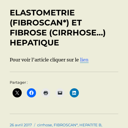
PAR
HYPERTENSION
ELASTOMETRIE
PORTALE
AU
(FIBROSCAN*) ET
COURS
FIBROSE (CIRRHOSE…)
DE
LA
HEPATIQUE
CIRRHOSE
(après
les
Pour voir l’article cliquer sur le
lien
« conseils »
américains
récents)
Partager :
Publié
Catégories
26 avril 2017
cirrhose
,
FIBROSCAN*
,
HEPATITE B
,