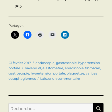
905.
Partager :
Publié
Catégories
23 février 2017
endoscopie
,
gastroscopie
,
hypertension
le
Étiquettes
portale
baveno VI
,
élastométrie
,
endoscopie
,
fibroscan
,
gastroscopie
,
hypertension portale
,
plaquettes
,
varices
sur
oesophagiennes
Laisser un commentaire
Cirrhose
:
la
recherche
de
RE
Recherche
varices