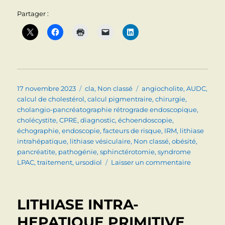
Partager :
Publié
Catégories
Étiquettes
17 novembre 2023
cla
,
Non classé
angiocholite
,
AUDC
,
le
calcul de cholestérol
,
calcul pigmentraire
,
chirurgie
,
cholangio-pancréatographie rétrograde endoscopique
,
cholécystite
,
CPRE
,
diagnostic
,
échoendoscopie
,
échographie
,
endoscopie
,
facteurs de risque
,
IRM
,
lithiase
intrahépatique
,
lithiase vésiculaire
,
Non classé
,
obésité
,
pancréatite
,
pathogénie
,
sphinctérotomie
,
syndrome
sur
LPAC
,
traitement
,
ursodiol
Laisser un commentaire
LITHIASE
BILIAIRE
Le
LITHIASE INTRA-
point
en
HEPATIQUE PRIMITIVE