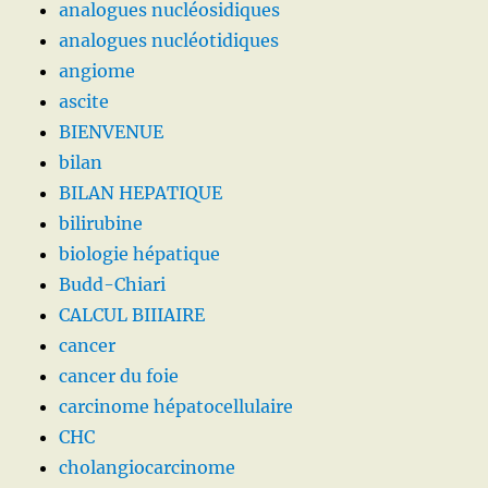
analogues nucléosidiques
analogues nucléotidiques
angiome
ascite
BIENVENUE
bilan
BILAN HEPATIQUE
bilirubine
biologie hépatique
Budd-Chiari
CALCUL BIIIAIRE
cancer
cancer du foie
carcinome hépatocellulaire
CHC
cholangiocarcinome