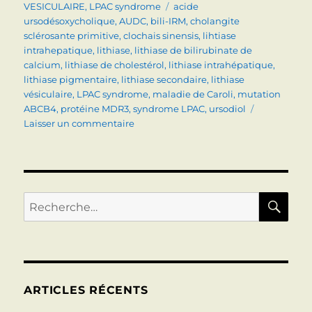
le
Étiquettes
VESICULAIRE
,
LPAC syndrome
acide
ursodésoxycholique
,
AUDC
,
bili-IRM
,
cholangite
sclérosante primitive
,
clochais sinensis
,
lihtiase
intrahepatique
,
lithiase
,
lithiase de bilirubinate de
calcium
,
lithiase de cholestérol
,
lithiase intrahépatique
,
lithiase pigmentaire
,
lithiase secondaire
,
lithiase
vésiculaire
,
LPAC syndrome
,
maladie de Caroli
,
mutation
ABCB4
,
protéine MDR3
,
syndrome LPAC
,
ursodiol
sur
Laisser un commentaire
LITHIASE
INTRA-
HEPATIQUE
PRIMITIVE
(Syndrome
RE
Recherche
LPAC)
pour :
OU
SECONDAIRE
ARTICLES RÉCENTS