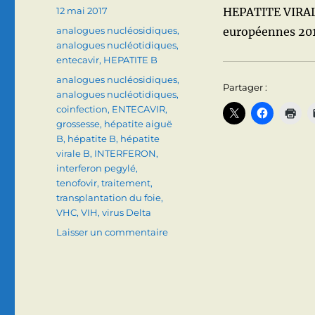
Publié
12 mai 2017
HEPATITE VIRAL
le
Catégories
analogues nucléosidiques
,
européennes 2017)
analogues nucléotidiques
,
entecavir
,
HEPATITE B
Étiquettes
analogues nucléosidiques
,
Partager :
analogues nucléotidiques
,
coinfection
,
ENTECAVIR
,
grossesse
,
hépatite aiguë
B
,
hépatite B
,
hépatite
virale B
,
INTERFERON
,
interferon pegylé
,
tenofovir
,
traitement
,
transplantation du foie
,
VHC
,
VIH
,
virus Delta
sur
Laisser un commentaire
HEPATITE
B
:
PRISE
EN