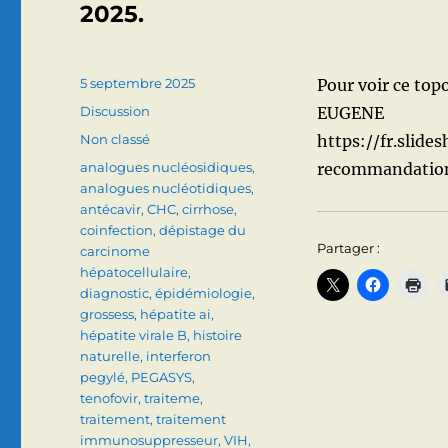
2025.
Publié
5 septembre 2025
Pour voir ce topo
le
Format
Discussion
EUGENE
Catégories
Non classé
https://fr.slide
Étiquettes
analogues nucléosidiques
,
recommandatio
analogues nucléotidiques
,
antécavir
,
CHC
,
cirrhose
,
coinfection
,
dépistage du
Partager :
carcinome
hépatocellulaire
,
diagnostic
,
épidémiologie
,
grossess
,
hépatite ai
,
hépatite virale B
,
histoire
naturelle
,
interferon
pegylé
,
PEGASYS
,
tenofovir
,
traiteme
,
traitement
,
traitement
immunosuppresseur
,
VIH
,