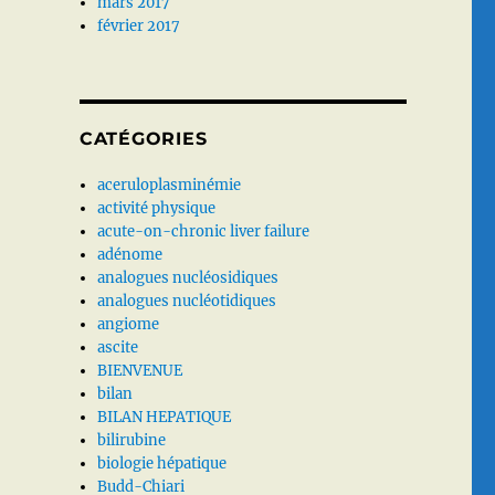
mars 2017
février 2017
CATÉGORIES
aceruloplasminémie
activité physique
acute-on-chronic liver failure
adénome
analogues nucléosidiques
analogues nucléotidiques
angiome
ascite
BIENVENUE
bilan
BILAN HEPATIQUE
bilirubine
biologie hépatique
Budd-Chiari