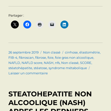
Partager :
Publié
Catégories
Étiquettes
26 septembre 2019
Non classé
cirrhose
,
élastométrie
,
le
FIB-4
,
fibroscan
,
fibrose
,
foie
,
foie gras non alcoolique
,
NAFLD
,
NAFLD score
,
NASH
,
nfs
,
Non classé
,
SCORE
,
stéatohépatite
,
stéatose
,
syndrome métabolique
sur
Laisser un commentaire
STEATOSE:
COMMENT
EVALUER
STEATOHEPATITE NON
LA
FIBROSE
ALCOOLIQUE (NASH)
EN
2019