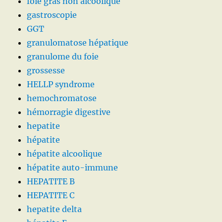
foie gras non alcoolique
gastroscopie
GGT
granulomatose hépatique
granulome du foie
grossesse
HELLP syndrome
hemochromatose
hémorragie digestive
hepatite
hépatite
hépatite alcoolique
hépatite auto-immune
HEPATITE B
HEPATITE C
hepatite delta