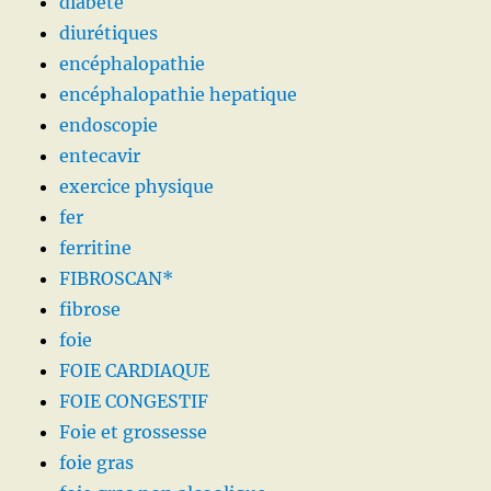
diabète
diurétiques
encéphalopathie
encéphalopathie hepatique
endoscopie
entecavir
exercice physique
fer
ferritine
FIBROSCAN*
fibrose
foie
FOIE CARDIAQUE
FOIE CONGESTIF
Foie et grossesse
foie gras