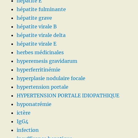
hépatite E
hépatite fulminante
hépatite grave
hépatite virale B
hépatite virale delta
hépatite virale E
herbes médicinales
hyperemesis gravidarum
hyperferritinémie
hyperplasie nodulaire focale
hypertension portale
HYPERTENSION PORTALE IDIOPATHIQUE
hyponatrémie
ictère
IgG4
infection