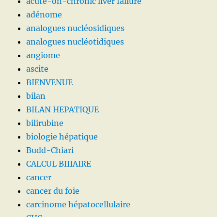
acute-on-chronic liver failure
adénome
analogues nucléosidiques
analogues nucléotidiques
angiome
ascite
BIENVENUE
bilan
BILAN HEPATIQUE
bilirubine
biologie hépatique
Budd-Chiari
CALCUL BIIIAIRE
cancer
cancer du foie
carcinome hépatocellulaire