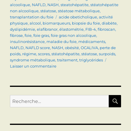
le
alcoolique
,
NAFLD
,
NASH
,
steatohépatite
,
stéatohépatite
non alcoolique
,
stéatose
,
stéatose métabolique
,
Étiquettes
transplantation du foie
acide obeticholique
,
activité
physique
,
alcool
,
biomarqueurs
,
biopsie du foie
,
diabète
,
dyslipidémie
,
elafibranor
,
élastométrie
,
FIB-4
,
fibroscan
,
fibrose
,
foie
,
foie gras
,
foie gras non alcoolique
,
insulinorésistance
,
maladie du foie
,
médicaments
,
NAFLD
,
NAFLD score
,
NASH
,
obésité
,
OCALIVA
,
perte de
poids
,
régime
,
scores
,
stéatohépatite
,
stéatose
,
surpoids
,
syndrome métabolique
,
traitement
,
triglycérides
sur
Laisser un commentaire
STEATOHEPATITE
NON
ALCOOLIQUE
(NASH)
APRES
RE
Recherche
LES
pour :
DERNIERS
CONSEILS
DE
L’AASLD