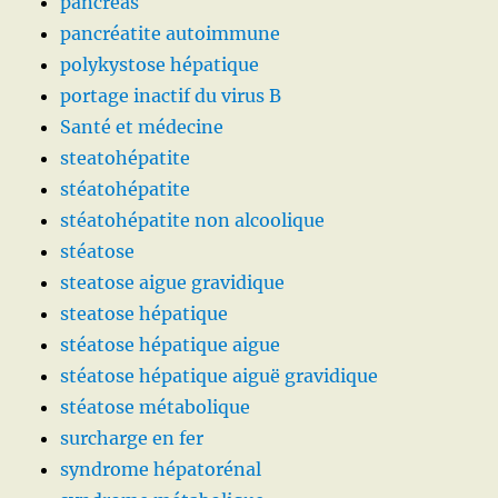
pancréas
pancréatite autoimmune
polykystose hépatique
portage inactif du virus B
Santé et médecine
steatohépatite
stéatohépatite
stéatohépatite non alcoolique
stéatose
steatose aigue gravidique
steatose hépatique
stéatose hépatique aigue
stéatose hépatique aiguë gravidique
stéatose métabolique
surcharge en fer
syndrome hépatorénal