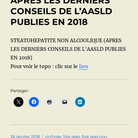
APRES LES DERNIERS
?
CONSEILS DE L’AASLD
PUBLIES EN 2018
STEATOHEPATITE NON ALCOOLIQUE (APRES
LES DERNIERS CONSEILS DE L’AASLD PUBLIES
EN 2018)
Pour voir le topo : clic sur le
lien
Partager :
Publié
Catégories
26 janvier 2018
cirrhose
,
foie gras
,
foie gras non