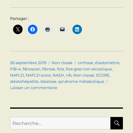
Partager :
Publié
Catégories
Étiquettes
26 septembre 2019
Non classé
cirrhose
,
élastométrie
,
le
FIB-4
,
fibroscan
,
fibrose
,
foie
,
foie gras non alcoolique
,
NAFLD
,
NAFLD score
,
NASH
,
nfs
,
Non classé
,
SCORE
,
stéatohépatite
,
stéatose
,
syndrome métabolique
sur
Laisser un commentaire
STEATOSE:
COMMENT
EVALUER
LA
FIBROSE
RE
Recherche
EN
pour :
2019