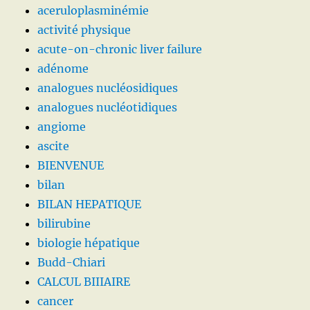
aceruloplasminémie
activité physique
acute-on-chronic liver failure
adénome
analogues nucléosidiques
analogues nucléotidiques
angiome
ascite
BIENVENUE
bilan
BILAN HEPATIQUE
bilirubine
biologie hépatique
Budd-Chiari
CALCUL BIIIAIRE
cancer