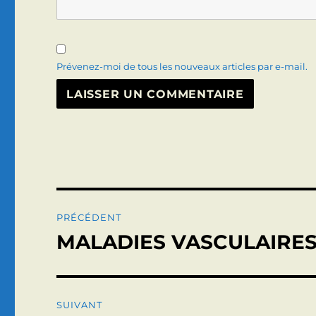
Prévenez-moi de tous les nouveaux articles par e-mail.
Navigation
PRÉCÉDENT
de
MALADIES VASCULAIRES
Publication
précédente :
l’article
SUIVANT