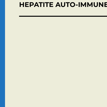
HEPATITE AUTO-IMMUN
Publication
suivante :