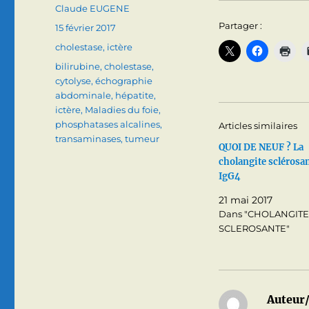
Auteur
Claude EUGENE
Partager :
Publié
15 février 2017
le
Catégories
cholestase
,
ictère
Étiquettes
bilirubine
,
cholestase
,
cytolyse
,
échographie
abdominale
,
hépatite
,
ictère
,
Maladies du foie
,
phosphatases alcalines
,
Articles similaires
transaminases
,
tumeur
QUOI DE NEUF ? La
cholangite sclérosan
IgG4
21 mai 2017
Dans "CHOLANGITE
SCLEROSANTE"
Auteur/