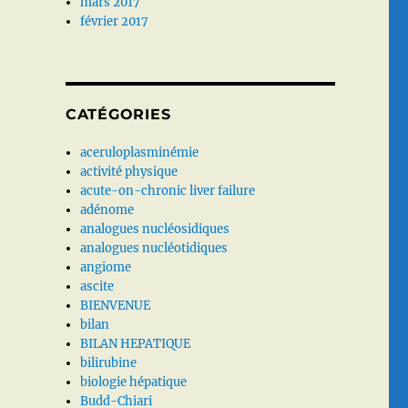
mars 2017
février 2017
CATÉGORIES
aceruloplasminémie
activité physique
acute-on-chronic liver failure
adénome
analogues nucléosidiques
analogues nucléotidiques
angiome
ascite
BIENVENUE
bilan
BILAN HEPATIQUE
bilirubine
biologie hépatique
Budd-Chiari