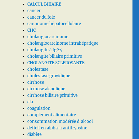
CALCUL BIIIAIRE
cancer
cancer du foie
carcinome hépatocellulaire
CHC
cholangiocarcinome
cholangiocarcinome intrahépatique
cholangite à IgG4
cholangite biliaire primitive
CHOLANGITE SCLEROSANTE
cholestase
cholestase gravidique
cirrhose
cirrhose alcoolique
cirrhose biliaire primitive
cla
coagulation
complément alimentaire
consommation modérée d'alcool
déficit en alpha-1 antitrypsine
diabète