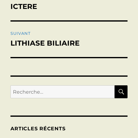
de
ICTERE
Publication
précédente :
l’article
SUIVANT
LITHIASE BILIAIRE
Publication
suivante :
RE
Recherche
pour :
ARTICLES RÉCENTS