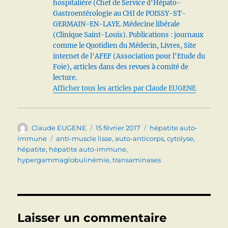
hospitalière (Chef de Service d'Hépato-
Gastroentérologie au CHI de POISSY-ST-
GERMAIN-EN-LAYE. Médecine libérale
(Clinique Saint-Louis). Publications : journaux
comme le Quotidien du Médecin, Livres, Site
internet de l'AFEF (Association pour l'Etude du
Foie), articles dans des revues à comité de
lecture.
Afficher tous les articles par Claude EUGENE
Auteur
Publié
Catégories
Claude EUGENE
15 février 2017
hépatite auto-
le
Étiquettes
immune
anti-muscle lisse
,
auto-anticorps
,
cytolyse
,
hépatite
,
hépatite auto-immune
,
hypergammaglobulinémie
,
transaminases
Laisser un commentaire