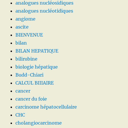
analogues nucléosidiques
analogues nucléotidiques
angiome
ascite
BIENVENUE
bilan
BILAN HEPATIQUE
bilirubine
biologie hépatique
Budd-Chiari
CALCUL BIIIAIRE
cancer
cancer du foie
carcinome hépatocellulaire
CHC
cholangiocarcinome