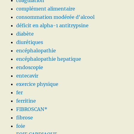
coagulation
complément alimentaire
consommation modérée d'alcool
déficit en alpha-1 antitrypsine
diabète
diurétiques
encéphalopathie
encéphalopathie hepatique
endoscopie
entecavir
exercice physique
fer
ferritine
FIBROSCAN*
fibrose
foie