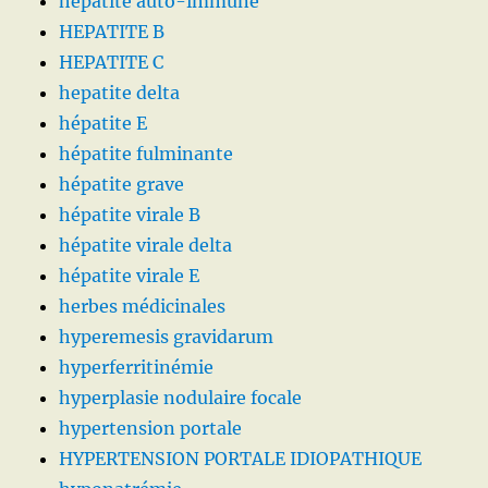
hépatite auto-immune
HEPATITE B
HEPATITE C
hepatite delta
hépatite E
hépatite fulminante
hépatite grave
hépatite virale B
hépatite virale delta
hépatite virale E
herbes médicinales
hyperemesis gravidarum
hyperferritinémie
hyperplasie nodulaire focale
hypertension portale
HYPERTENSION PORTALE IDIOPATHIQUE