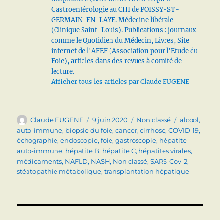
Gastroentérologie au CHI de POISSY-ST-
GERMAIN-EN-LAYE. Médecine libérale
(Clinique Saint-Louis). Publications : journaux
comme le Quotidien du Médecin, Livres, Site
internet de l'AFEF (Association pour l'Etude du
Foie), articles dans des revues à comité de
lecture.
Afficher tous les articles par Claude EUGENE
Auteur
Publié
Catégories
Étiquettes
Claude EUGENE
9 juin 2020
Non classé
alcool
,
le
auto-immune
,
biopsie du foie
,
cancer
,
cirrhose
,
COVID-19
,
échographie
,
endoscopie
,
foie
,
gastroscopie
,
hépatite
auto-immune
,
hépatite B
,
hépatite C
,
hépatites virales
,
médicaments
,
NAFLD
,
NASH
,
Non classé
,
SARS-Cov-2
,
stéatopathie métabolique
,
transplantation hépatique