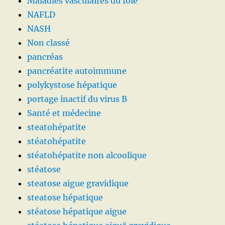
Maladies vasculaires du foie
NAFLD
NASH
Non classé
pancréas
pancréatite autoimmune
polykystose hépatique
portage inactif du virus B
Santé et médecine
steatohépatite
stéatohépatite
stéatohépatite non alcoolique
stéatose
steatose aigue gravidique
steatose hépatique
stéatose hépatique aigue