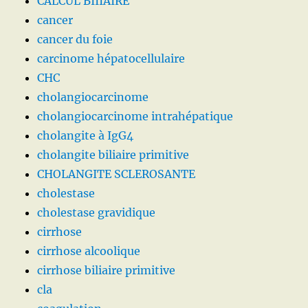
CALCUL BIIIAIRE
cancer
cancer du foie
carcinome hépatocellulaire
CHC
cholangiocarcinome
cholangiocarcinome intrahépatique
cholangite à IgG4
cholangite biliaire primitive
CHOLANGITE SCLEROSANTE
cholestase
cholestase gravidique
cirrhose
cirrhose alcoolique
cirrhose biliaire primitive
cla