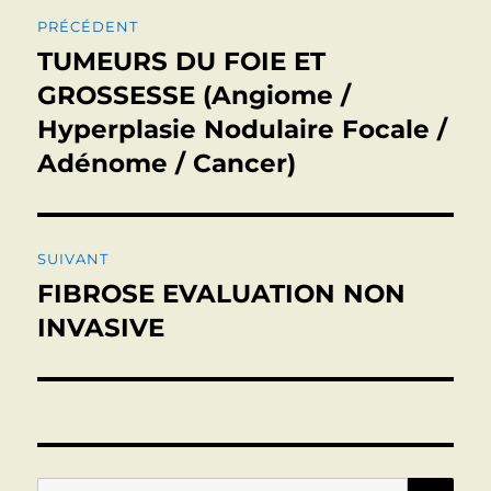
Navigation
PRÉCÉDENT
de
TUMEURS DU FOIE ET
Publication
précédente :
GROSSESSE (Angiome /
l’article
Hyperplasie Nodulaire Focale /
Adénome / Cancer)
SUIVANT
FIBROSE EVALUATION NON
Publication
suivante :
INVASIVE
RE