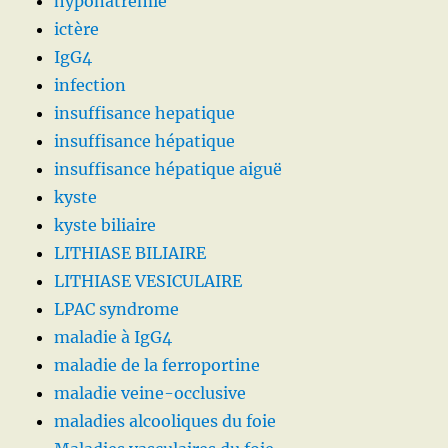
hyponatrémie
ictère
IgG4
infection
insuffisance hepatique
insuffisance hépatique
insuffisance hépatique aiguë
kyste
kyste biliaire
LITHIASE BILIAIRE
LITHIASE VESICULAIRE
LPAC syndrome
maladie à IgG4
maladie de la ferroportine
maladie veine-occlusive
maladies alcooliques du foie