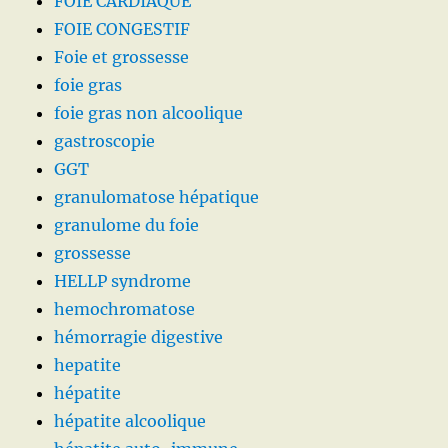
FOIE CARDIAQUE
FOIE CONGESTIF
Foie et grossesse
foie gras
foie gras non alcoolique
gastroscopie
GGT
granulomatose hépatique
granulome du foie
grossesse
HELLP syndrome
hemochromatose
hémorragie digestive
hepatite
hépatite
hépatite alcoolique