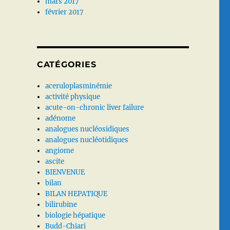
mars 2017
février 2017
CATÉGORIES
aceruloplasminémie
activité physique
acute-on-chronic liver failure
adénome
analogues nucléosidiques
analogues nucléotidiques
angiome
ascite
BIENVENUE
bilan
BILAN HEPATIQUE
bilirubine
biologie hépatique
Budd-Chiari