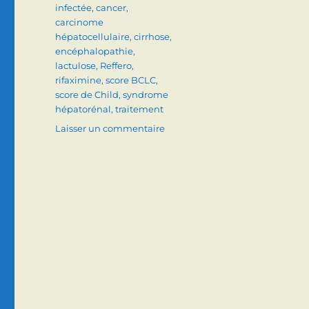
infectée
,
cancer
,
carcinome
hépatocellulaire
,
cirrhose
,
encéphalopathie
,
lactulose
,
Reffero
,
rifaximine
,
score BCLC
,
score de Child
,
syndrome
hépatorénal
,
traitement
sur
Laisser un commentaire
Cirrhose
:
complications
et
pronostic
en
2018