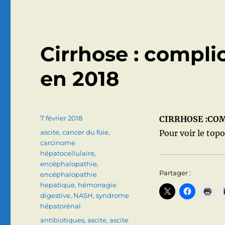
REFRACTAIRE
Cirrhose : compli
en 2018
Publié
7 février 2018
CIRRHOSE :COM
le
Catégories
ascite
,
cancer du foie
,
Pour voir le topo 
carcinome
hépatocellulaire
,
encéphalopathie
,
Partager :
encéphalopathie
hepatique
,
hémorragie
digestive
,
NASH
,
syndrome
hépatorénal
Étiquettes
antibiotiques
,
ascite
,
ascite