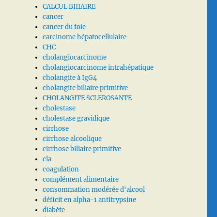
CALCUL BIIIAIRE
cancer
cancer du foie
carcinome hépatocellulaire
CHC
cholangiocarcinome
cholangiocarcinome intrahépatique
cholangite à IgG4
cholangite biliaire primitive
CHOLANGITE SCLEROSANTE
cholestase
cholestase gravidique
cirrhose
cirrhose alcoolique
cirrhose biliaire primitive
cla
coagulation
complément alimentaire
consommation modérée d'alcool
déficit en alpha-1 antitrypsine
diabète