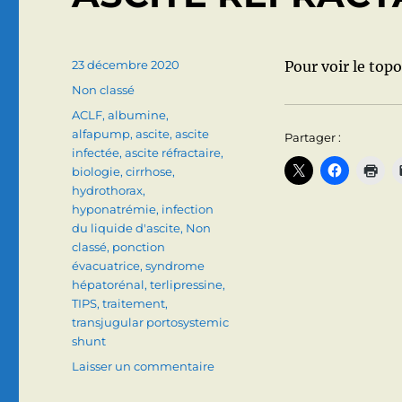
Publié
23 décembre 2020
Pour voir le topo
le
Catégories
Non classé
Étiquettes
ACLF
,
albumine
,
alfapump
,
ascite
,
ascite
Partager :
infectée
,
ascite réfractaire
,
biologie
,
cirrhose
,
hydrothorax
,
hyponatrémie
,
infection
du liquide d'ascite
,
Non
classé
,
ponction
évacuatrice
,
syndrome
hépatorénal
,
terlipressine
,
TIPS
,
traitement
,
transjugular portosystemic
shunt
sur
Laisser un commentaire
ASCITE