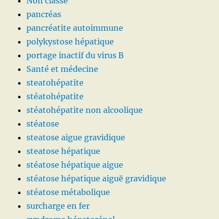
Non classé
pancréas
pancréatite autoimmune
polykystose hépatique
portage inactif du virus B
Santé et médecine
steatohépatite
stéatohépatite
stéatohépatite non alcoolique
stéatose
steatose aigue gravidique
steatose hépatique
stéatose hépatique aigue
stéatose hépatique aiguë gravidique
stéatose métabolique
surcharge en fer