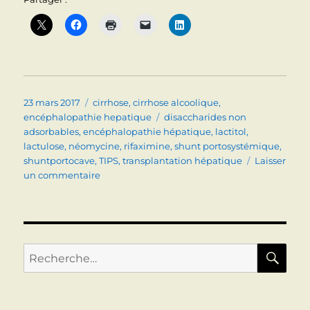
Publié
Catégories
23 mars 2017
cirrhose
,
cirrhose alcoolique
,
le
Étiquettes
encéphalopathie hepatique
disaccharides non
adsorbables
,
encéphalopathie hépatique
,
lactitol
,
lactulose
,
néomycine
,
rifaximine
,
shunt portosystémique
,
shuntportocave
,
TIPS
,
transplantation hépatique
Laisser
sur
un commentaire
ENCEPHALOPATHIE
HEPATIQUE
RE
Recherche
pour :