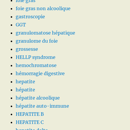
foie gras
foie gras non alcoolique
gastroscopie
GGT
granulomatose hépatique
granulome du foie
grossesse
HELLP syndrome
hemochromatose
hémorragie digestive
hepatite
hépatite
hépatite alcoolique
hépatite auto-immune
HEPATITE B
HEPATITE C