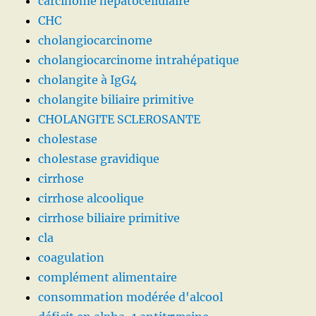
carcinome hépatocellulaire
CHC
cholangiocarcinome
cholangiocarcinome intrahépatique
cholangite à IgG4
cholangite biliaire primitive
CHOLANGITE SCLEROSANTE
cholestase
cholestase gravidique
cirrhose
cirrhose alcoolique
cirrhose biliaire primitive
cla
coagulation
complément alimentaire
consommation modérée d'alcool