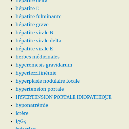
hepatite delta
hépatite E
hépatite fulminante
hépatite grave
hépatite virale B
hépatite virale delta
hépatite virale E
herbes médicinales
hyperemesis gravidarum
hyperferritinémie
hyperplasie nodulaire focale
hypertension portale
HYPERTENSION PORTALE IDIOPATHIQUE
hyponatrémie
ictère
IgG4