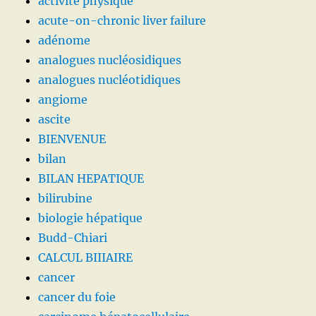
activité physique
acute-on-chronic liver failure
adénome
analogues nucléosidiques
analogues nucléotidiques
angiome
ascite
BIENVENUE
bilan
BILAN HEPATIQUE
bilirubine
biologie hépatique
Budd-Chiari
CALCUL BIIIAIRE
cancer
cancer du foie