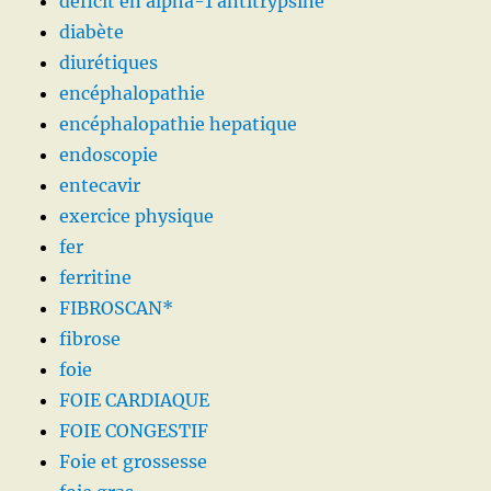
déficit en alpha-1 antitrypsine
diabète
diurétiques
encéphalopathie
encéphalopathie hepatique
endoscopie
entecavir
exercice physique
fer
ferritine
FIBROSCAN*
fibrose
foie
FOIE CARDIAQUE
FOIE CONGESTIF
Foie et grossesse