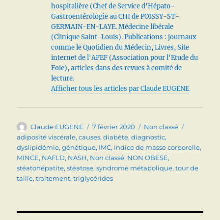
hospitalière (Chef de Service d'Hépato-
Gastroentérologie au CHI de POISSY-ST-
GERMAIN-EN-LAYE. Médecine libérale
(Clinique Saint-Louis). Publications : journaux
comme le Quotidien du Médecin, Livres, Site
internet de l'AFEF (Association pour l'Etude du
Foie), articles dans des revues à comité de
lecture.
Afficher tous les articles par Claude EUGENE
Auteur
Publié
Catégories
Étiquette
Claude EUGENE
7 février 2020
Non classé
le
adiposité viscérale
,
causes
,
diabète
,
diagnostic
,
dyslipidémie
,
génétique
,
IMC
,
indice de masse corporelle
,
MINCE
,
NAFLD
,
NASH
,
Non classé
,
NON OBESE
,
stéatohépatite
,
stéatose
,
syndrome métabolique
,
tour de
taille
,
traitement
,
triglycérides