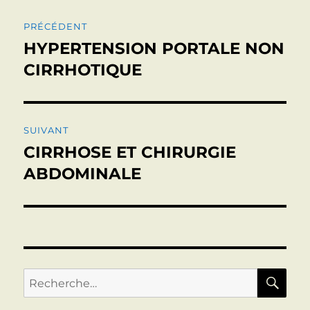
Navigation
PRÉCÉDENT
de
HYPERTENSION PORTALE NON
Publication
précédente :
CIRRHOTIQUE
l’article
SUIVANT
CIRRHOSE ET CHIRURGIE
Publication
suivante :
ABDOMINALE
RE
Recherche
pour :