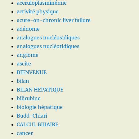
aceruloplasminémie
activité physique
acute-on-chronic liver failure
adénome
analogues nucléosidiques
analogues nucléotidiques
angiome
ascite
BIENVENUE
bilan
BILAN HEPATIQUE
bilirubine
biologie hépatique
Budd-Chiari
CALCUL BIIIAIRE
cancer