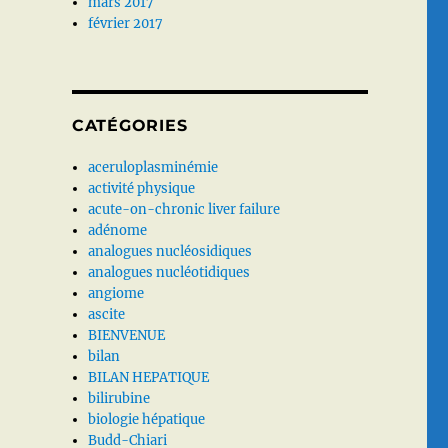
mars 2017
février 2017
CATÉGORIES
aceruloplasminémie
activité physique
acute-on-chronic liver failure
adénome
analogues nucléosidiques
analogues nucléotidiques
angiome
ascite
BIENVENUE
bilan
BILAN HEPATIQUE
bilirubine
biologie hépatique
Budd-Chiari