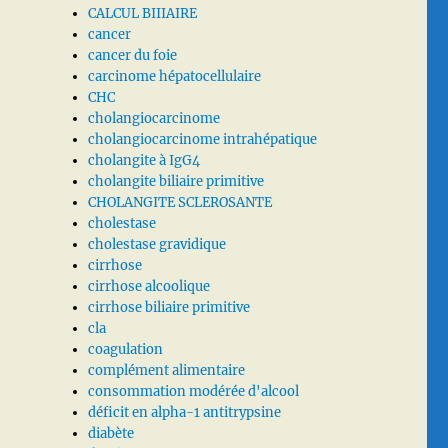
CALCUL BIIIAIRE
cancer
cancer du foie
carcinome hépatocellulaire
CHC
cholangiocarcinome
cholangiocarcinome intrahépatique
cholangite à IgG4
cholangite biliaire primitive
CHOLANGITE SCLEROSANTE
cholestase
cholestase gravidique
cirrhose
cirrhose alcoolique
cirrhose biliaire primitive
cla
coagulation
complément alimentaire
consommation modérée d'alcool
déficit en alpha-1 antitrypsine
diabète