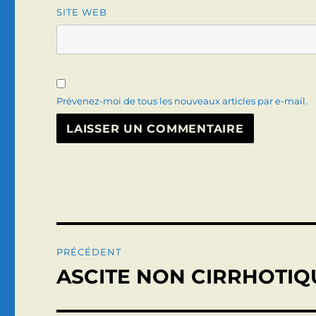
SITE WEB
Prévenez-moi de tous les nouveaux articles par e-mail.
Navigation
PRÉCÉDENT
de
ASCITE NON CIRRHOTIQ
Publication
précédente :
l’article