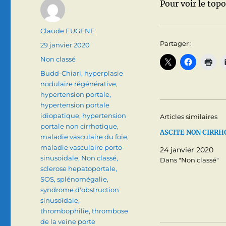
Pour voir le topo,
Auteur
Claude EUGENE
Partager :
Publié
29 janvier 2020
le
Catégories
Non classé
Étiquettes
Budd-Chiari
,
hyperplasie
nodulaire régénérative
,
hypertension portale
,
hypertension portale
idiopatique
,
hypertension
Articles similaires
portale non cirrhotique
,
ASCITE NON CIRRH
maladie vasculaire du foie
,
maladie vasculaire porto-
24 janvier 2020
sinusoidale
,
Non classé
,
Dans "Non classé"
sclerose hepatoportale
,
SOS
,
splénomégalie
,
syndrome d'obstruction
sinusoïdale
,
thrombophilie
,
thrombose
de la veine porte