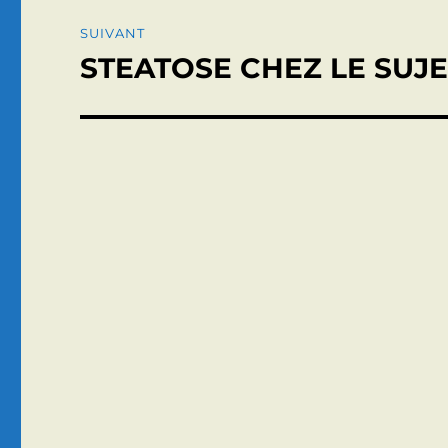
SUIVANT
STEATOSE CHEZ LE SUJ
Publication
suivante :