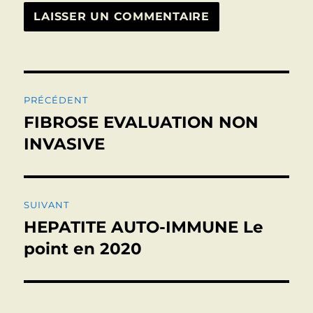
Navigation
PRÉCÉDENT
de
FIBROSE EVALUATION NON
Publication
précédente :
INVASIVE
l’article
SUIVANT
HEPATITE AUTO-IMMUNE Le
Publication
suivante :
point en 2020