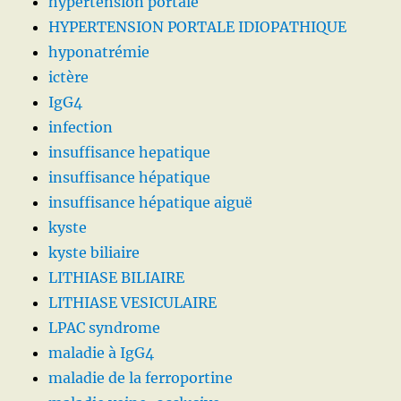
hypertension portale
HYPERTENSION PORTALE IDIOPATHIQUE
hyponatrémie
ictère
IgG4
infection
insuffisance hepatique
insuffisance hépatique
insuffisance hépatique aiguë
kyste
kyste biliaire
LITHIASE BILIAIRE
LITHIASE VESICULAIRE
LPAC syndrome
maladie à IgG4
maladie de la ferroportine