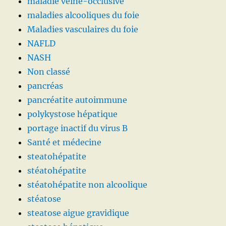
maladie veine-occlusive
maladies alcooliques du foie
Maladies vasculaires du foie
NAFLD
NASH
Non classé
pancréas
pancréatite autoimmune
polykystose hépatique
portage inactif du virus B
Santé et médecine
steatohépatite
stéatohépatite
stéatohépatite non alcoolique
stéatose
steatose aigue gravidique