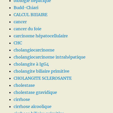
biologie hépatique
Budd-Chiari
CALCUL BIIIAIRE
cancer
cancer du foie
carcinome hépatocellulaire
CHC
cholangiocarcinome
cholangiocarcinome intrahépatique
cholangite à IgG4
cholangite biliaire primitive
CHOLANGITE SCLEROSANTE
cholestase
cholestase gravidique
cirrhose
cirrhose alcoolique