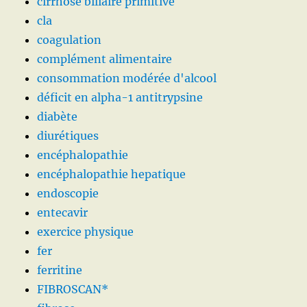
cirrhose biliaire primitive
cla
coagulation
complément alimentaire
consommation modérée d'alcool
déficit en alpha-1 antitrypsine
diabète
diurétiques
encéphalopathie
encéphalopathie hepatique
endoscopie
entecavir
exercice physique
fer
ferritine
FIBROSCAN*