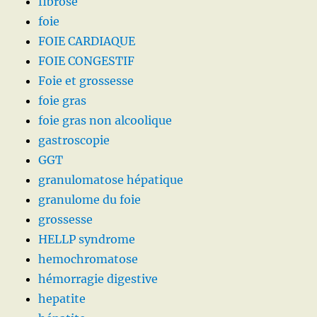
fibrose
foie
FOIE CARDIAQUE
FOIE CONGESTIF
Foie et grossesse
foie gras
foie gras non alcoolique
gastroscopie
GGT
granulomatose hépatique
granulome du foie
grossesse
HELLP syndrome
hemochromatose
hémorragie digestive
hepatite