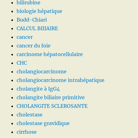
bilirubine
biologie hépatique
Budd-Chiari
CALCUL BIIIAIRE
cancer
cancer du foie
carcinome hépatocellulaire
CHC
cholangiocarcinome
cholangiocarcinome intrahépatique
cholangite à IgG4
cholangite biliaire primitive
CHOLANGITE SCLEROSANTE
cholestase
cholestase gravidique
cirrhose