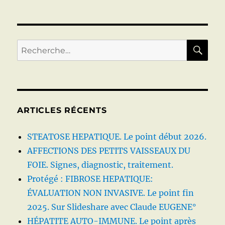
THROMB
DE
LA
VEINE
PORTE
RE
Recherche
(causes,
pour :
signes,
diagnostic
traitemen
ARTICLES RÉCENTS
STEATOSE HEPATIQUE. Le point début 2026.
AFFECTIONS DES PETITS VAISSEAUX DU
FOIE. Signes, diagnostic, traitement.
Protégé : FIBROSE HEPATIQUE:
ÉVALUATION NON INVASIVE. Le point fin
2025. Sur Slideshare avec Claude EUGENE°
HÉPATITE AUTO-IMMUNE. Le point après