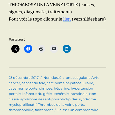
THROMBOSE DE LA VEINE PORTE (causes,
signes, diagnostic, traitement)
Pour voir le topo clic sur le
lien
(vers slideshare)
Partager :
Publié
Catégories
Étiquettes
23 décembre 2017
Non classé
anticoagulant
,
AVK
,
le
cancer
,
cancer du foie
,
carcinome hépatocellulaire
,
cavernome porte
,
cirrhose
,
héparine
,
hypertension
portale
,
infarctus du grêle
,
ischémie intestinale
,
Non
classé
,
syndrome des antiphospholipides
,
syndrome
myeloproliferatif
,
Thromboe de la veine porte
,
sur
thrombophilie
,
traitement
Laisser un commentaire