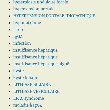
hyperplasie nodulaire focale
hypertension portale
HYPERTENSION PORTALE IDIOPATHIQUE
hyponatrémie
ictère
IgG4
infection
insuffisance hepatique
insuffisance hépatique
insuffisance hépatique aiguë
kyste
kyste biliaire
LITHIASE BILIAIRE
LITHIASE VESICULAIRE
LPAC syndrome
maladie à IgG4