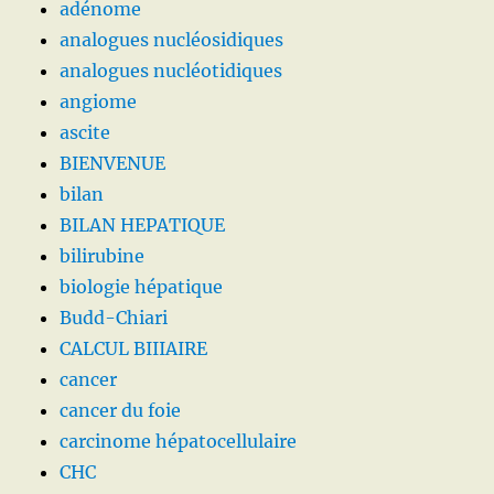
adénome
analogues nucléosidiques
analogues nucléotidiques
angiome
ascite
BIENVENUE
bilan
BILAN HEPATIQUE
bilirubine
biologie hépatique
Budd-Chiari
CALCUL BIIIAIRE
cancer
cancer du foie
carcinome hépatocellulaire
CHC