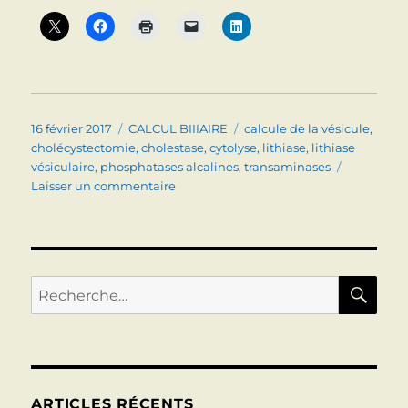
Publié
Catégories
Étiquettes
16 février 2017
CALCUL BIIIAIRE
calcule de la vésicule
,
le
cholécystectomie
,
cholestase
,
cytolyse
,
lithiase
,
lithiase
vésiculaire
,
phosphatases alcalines
,
transaminases
sur
Laisser un commentaire
LITHIASE
BILIAIRE
RE
Recherche
pour :
ARTICLES RÉCENTS