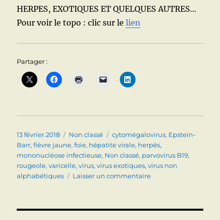
HERPES, EXOTIQUES ET QUELQUES AUTRES…
Pour voir le topo : clic sur le
lien
Partager :
Publié
Catégories
Étiquettes
13 février 2018
Non classé
cytomégalovirus
,
Epstein-
le
Barr
,
fièvre jaune
,
foie
,
hépatite virale
,
herpès
,
mononucléose infectieuse
,
Non classé
,
parvovirus B19
,
rougeole
,
varicelle
,
virus
,
virus exotiques
,
virus non
sur
alphabétiques
Laisser un commentaire
HEPATITES
A
VIRUS
EPSTEIN-