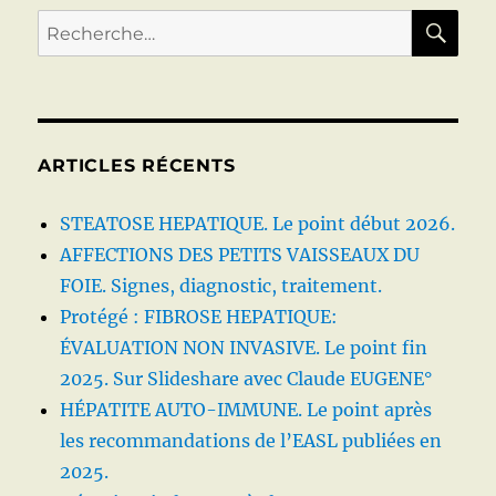
BARR,
RE
Recherche
CMV,
pour :
HERPES,
EXOTIQUES,
ET
QUELQUES
AUTRES…/
ARTICLES RÉCENTS
STEATOSE HEPATIQUE. Le point début 2026.
AFFECTIONS DES PETITS VAISSEAUX DU
FOIE. Signes, diagnostic, traitement.
Protégé : FIBROSE HEPATIQUE:
ÉVALUATION NON INVASIVE. Le point fin
2025. Sur Slideshare avec Claude EUGENE°
HÉPATITE AUTO-IMMUNE. Le point après
les recommandations de l’EASL publiées en
2025.