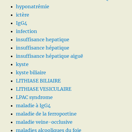
hyponatrémie
ictère
IgG4
infection
insuffisance hepatique
insuffisance hépatique
insuffisance hépatique aiguë
kyste
kyste biliaire
LITHIASE BILIAIRE
LITHIASE VESICULAIRE
LPAC syndrome
maladie à IgG4
maladie de la ferroportine
maladie veine-occlusive
maladies alcooliques du foie