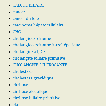
CALCUL BIIIAIRE
cancer
cancer du foie
carcinome hépatocellulaire
CHC
cholangiocarcinome
cholangiocarcinome intrahépatique
cholangite à IgG4
cholangite biliaire primitive
CHOLANGITE SCLEROSANTE
cholestase
cholestase gravidique
cirrhose
cirrhose alcoolique
cirrhose biliaire primitive
cla