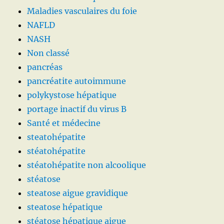
Maladies vasculaires du foie
NAFLD
NASH
Non classé
pancréas
pancréatite autoimmune
polykystose hépatique
portage inactif du virus B
Santé et médecine
steatohépatite
stéatohépatite
stéatohépatite non alcoolique
stéatose
steatose aigue gravidique
steatose hépatique
stéatose hépatique aigue