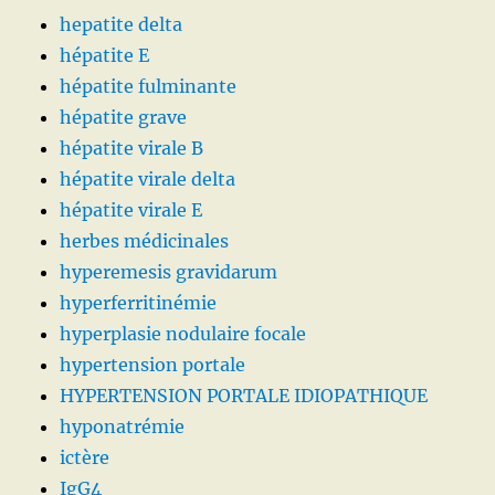
hepatite delta
hépatite E
hépatite fulminante
hépatite grave
hépatite virale B
hépatite virale delta
hépatite virale E
herbes médicinales
hyperemesis gravidarum
hyperferritinémie
hyperplasie nodulaire focale
hypertension portale
HYPERTENSION PORTALE IDIOPATHIQUE
hyponatrémie
ictère
IgG4