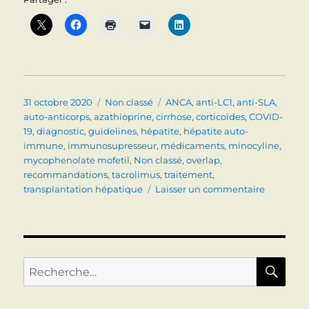
Publié
Catégories
Étiquettes
31 octobre 2020
Non classé
ANCA
,
anti-LC1
,
anti-SLA
,
le
auto-anticorps
,
azathioprine
,
cirrhose
,
corticoides
,
COVID-
19
,
diagnostic
,
guidelines
,
hépatite
,
hépatite auto-
immune
,
immunosupresseur
,
médicaments
,
minocyline
,
mycophenolate mofetil
,
Non classé
,
overlap
,
recommandations
,
tacrolimus
,
traitement
,
sur
transplantation hépatique
Laisser un commentaire
HEPATITE
AUTO-
IMMUNE
Le
point
RE
Recherche
en
pour :
2020