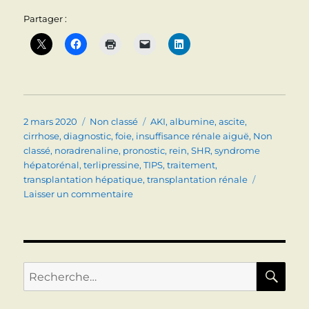
Partager :
Publié
Catégories
Étiquettes
2 mars 2020
Non classé
AKI
,
albumine
,
ascite
,
le
cirrhose
,
diagnostic
,
foie
,
insuffisance rénale aiguë
,
Non
classé
,
noradrenaline
,
pronostic
,
rein
,
SHR
,
syndrome
hépatorénal
,
terlipressine
,
TIPS
,
traitement
,
transplantation hépatique
,
transplantation rénale
sur
Laisser un commentaire
Cirrhose
et
insuffisance
rénale
aiguë
RE
Recherche
pour :