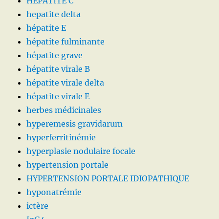
HEPATITE C
hepatite delta
hépatite E
hépatite fulminante
hépatite grave
hépatite virale B
hépatite virale delta
hépatite virale E
herbes médicinales
hyperemesis gravidarum
hyperferritinémie
hyperplasie nodulaire focale
hypertension portale
HYPERTENSION PORTALE IDIOPATHIQUE
hyponatrémie
ictère