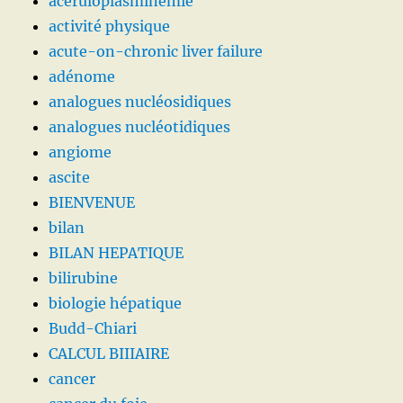
aceruloplasminémie
activité physique
acute-on-chronic liver failure
adénome
analogues nucléosidiques
analogues nucléotidiques
angiome
ascite
BIENVENUE
bilan
BILAN HEPATIQUE
bilirubine
biologie hépatique
Budd-Chiari
CALCUL BIIIAIRE
cancer