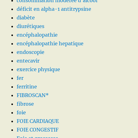
consommation modérée d'alcool
déficit en alpha-1 antitrypsine
diabète
diurétiques
encéphalopathie
encéphalopathie hepatique
endoscopie
entecavir
exercice physique
fer
ferritine
FIBROSCAN*
fibrose
foie
FOIE CARDIAQUE
FOIE CONGESTIF