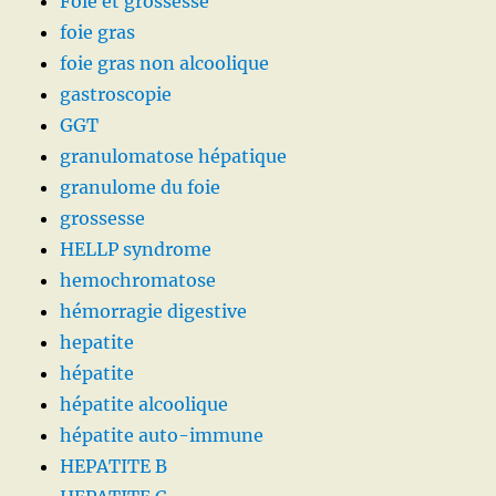
Foie et grossesse
foie gras
foie gras non alcoolique
gastroscopie
GGT
granulomatose hépatique
granulome du foie
grossesse
HELLP syndrome
hemochromatose
hémorragie digestive
hepatite
hépatite
hépatite alcoolique
hépatite auto-immune
HEPATITE B