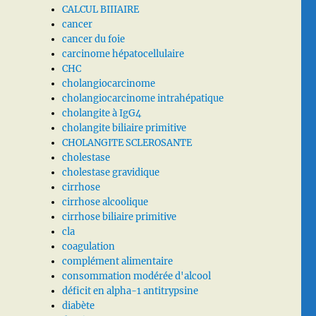
CALCUL BIIIAIRE
cancer
cancer du foie
carcinome hépatocellulaire
CHC
cholangiocarcinome
cholangiocarcinome intrahépatique
cholangite à IgG4
cholangite biliaire primitive
CHOLANGITE SCLEROSANTE
cholestase
cholestase gravidique
cirrhose
cirrhose alcoolique
cirrhose biliaire primitive
cla
coagulation
complément alimentaire
consommation modérée d'alcool
déficit en alpha-1 antitrypsine
diabète