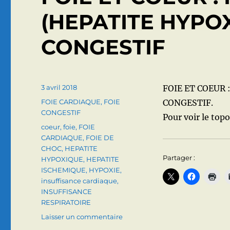
(HEPATITE HYPOX
CONGESTIF
Publié
3 avril 2018
FOIE ET COEUR 
le
Catégories
FOIE CARDIAQUE
,
FOIE
CONGESTIF.
CONGESTIF
Pour voir le topo 
Étiquettes
coeur
,
foie
,
FOIE
CARDIAQUE
,
FOIE DE
CHOC
,
HEPATITE
Partager :
HYPOXIQUE
,
HEPATITE
ISCHEMIQUE
,
HYPOXIE
,
insuffisance cardiaque
,
INSUFFISANCE
RESPIRATOIRE
sur
Laisser un commentaire
FOIE