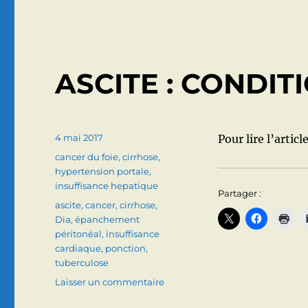
ET
COEUR
:
FOIE
ISCHEMIQUE
ASCITE : CONDIT
(HEPATITE
HYPOXIQUE),
FOIE
CONGESTIF
Publié
4 mai 2017
Pour lire l’articl
le
Catégories
cancer du foie
,
cirrhose
,
hypertension portale
,
insuffisance hepatique
Partager :
Étiquettes
ascite
,
cancer
,
cirrhose
,
Dia
,
épanchement
péritonéal
,
insuffisance
cardiaque
,
ponction
,
tuberculose
sur
Laisser un commentaire
ASCITE