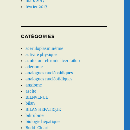
mars 2017
février 2017
CATÉGORIES
aceruloplasminémie
activité physique
acute-on-chronic liver failure
adénome
analogues nucléosidiques
analogues nucléotidiques
angiome
ascite
BIENVENUE
bilan
BILAN HEPATIQUE
bilirubine
biologie hépatique
Budd-Chiari