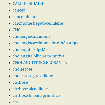
CALCUL BIIIAIRE
cancer
cancer du foie
carcinome hépatocellulaire
CHC
cholangiocarcinome
cholangiocarcinome intrahépatique
cholangite à IgG4
cholangite biliaire primitive
CHOLANGITE SCLEROSANTE
cholestase
cholestase gravidique
cirrhose
cirrhose alcoolique
cirrhose biliaire primitive
cla