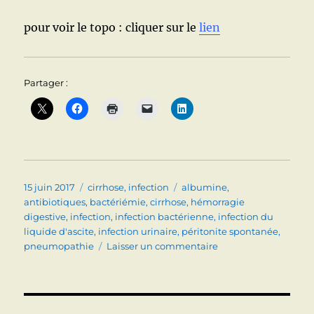
pour voir le topo : cliquer sur le
lien
Partager :
Publié
Catégories
Étiquettes
15 juin 2017
cirrhose
,
infection
albumine
,
le
antibiotiques
,
bactériémie
,
cirrhose
,
hémorragie
digestive
,
infection
,
infection bactérienne
,
infection du
liquide d'ascite
,
infection urinaire
,
péritonite spontanée
,
sur
pneumopathie
Laisser un commentaire
INFECTIONS
BACTERIENNES
ET
CIRRHOSE