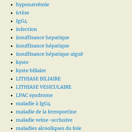
hyponatrémie
ictère
IgG4
infection
insuffisance hepatique
insuffisance hépatique
insuffisance hépatique aiguë
kyste
kyste biliaire
LITHIASE BILIAIRE
LITHIASE VESICULAIRE
LPAC syndrome
maladie à IgG4
maladie de la ferroportine
maladie veine-occlusive
maladies alcooliques du foie