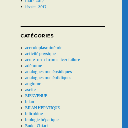
mars 2017
février 2017
CATÉGORIES
aceruloplasminémie
activité physique
acute-on-chronic liver failure
adénome
analogues nucléosidiques
analogues nucléotidiques
angiome
ascite
BIENVENUE
bilan
BILAN HEPATIQUE
bilirubine
biologie hépatique
Budd-Chiari