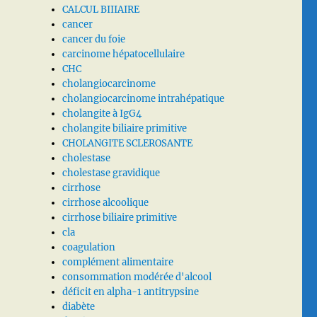
CALCUL BIIIAIRE
cancer
cancer du foie
carcinome hépatocellulaire
CHC
cholangiocarcinome
cholangiocarcinome intrahépatique
cholangite à IgG4
cholangite biliaire primitive
CHOLANGITE SCLEROSANTE
cholestase
cholestase gravidique
cirrhose
cirrhose alcoolique
cirrhose biliaire primitive
cla
coagulation
complément alimentaire
consommation modérée d'alcool
déficit en alpha-1 antitrypsine
diabète