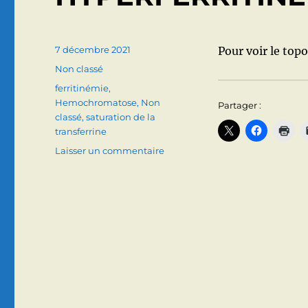
Publié
7 décembre 2021
Pour voir le topo
le
Catégories
Non classé
Étiquettes
ferritinémie
,
Hemochromatose
,
Non
Partager :
classé
,
saturation de la
transferrine
sur
Laisser un commentaire
HYPERFERRITINEMIE