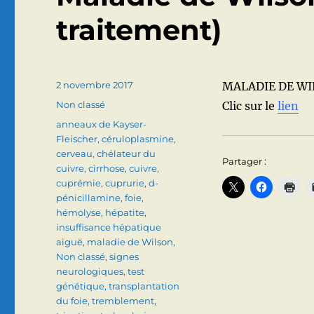
traitement)
Publié
2 novembre 2017
MALADIE DE WILS
le
Catégories
Non classé
Clic sur le
lien
Étiquettes
anneaux de Kayser-
Fleischer
,
céruloplasmine
,
cerveau
,
chélateur du
Partager :
cuivre
,
cirrhose
,
cuivre
,
cuprémie
,
cuprurie
,
d-
pénicillamine
,
foie
,
hémolyse
,
hépatite
,
insuffisance hépatique
aiguë
,
maladie de Wilson
,
Non classé
,
signes
neurologiques
,
test
génétique
,
transplantation
du foie
,
tremblement
,