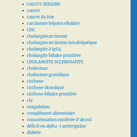
CALCUL BIIIAIRE
cancer
cancer du foie
carcinome hépatocellulaire
CHC
cholangiocarcinome
cholangiocarcinome intrahépatique
cholangite à IgG4
cholangite biliaire primitive
CHOLANGITE SCLEROSANTE
cholestase
cholestase gravidique
cirrhose
cirrhose alcoolique
cirrhose biliaire primitive
cla
coagulation
complément alimentaire
consommation modérée d'alcool
déficit en alpha-1 antitrypsine
diabète