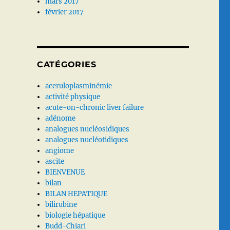
mars 2017
février 2017
CATÉGORIES
aceruloplasminémie
activité physique
acute-on-chronic liver failure
adénome
analogues nucléosidiques
analogues nucléotidiques
angiome
ascite
BIENVENUE
bilan
BILAN HEPATIQUE
bilirubine
biologie hépatique
Budd-Chiari