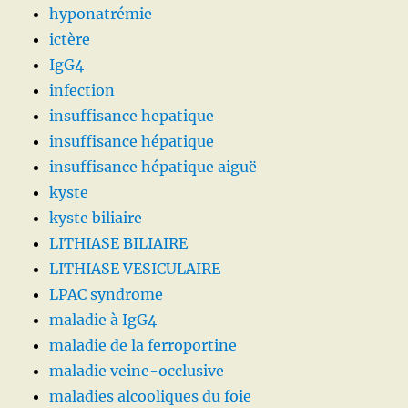
hyponatrémie
ictère
IgG4
infection
insuffisance hepatique
insuffisance hépatique
insuffisance hépatique aiguë
kyste
kyste biliaire
LITHIASE BILIAIRE
LITHIASE VESICULAIRE
LPAC syndrome
maladie à IgG4
maladie de la ferroportine
maladie veine-occlusive
maladies alcooliques du foie