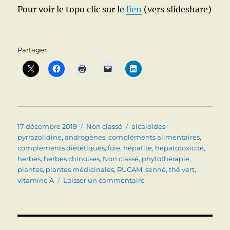
Pour voir le topo clic sur le
lien
(vers slideshare)
Partager :
Publié
Catégories
Étiquettes
17 décembre 2019
Non classé
alcaloïdes
le
pyrrazolidine
,
androgènes
,
compléments alimentaires
,
compléments diététiques
,
foie
,
hépatite
,
hépatotoxicité
,
herbes
,
herbes chinoises
,
Non classé
,
phytothérapie
,
plantes
,
plantes médicinales
,
RUCAM
,
senné
,
thé vert
,
sur
vitamine A
Laisser un commentaire
HEPATOXICITE
DES
PLANTES
ET