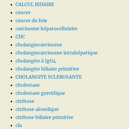
CALCUL BIIIAIRE
cancer
cancer du foie
carcinome hépatocellulaire
CHC
cholangiocarcinome
cholangiocarcinome intrahépatique
cholangite à IgG4
cholangite biliaire primitive
CHOLANGITE SCLEROSANTE
cholestase
cholestase gravidique
cirrhose
cirrhose alcoolique
cirrhose biliaire primitive
cla