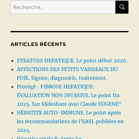
COMPLEMENTS
RE
Recherche
DIETETIQUES
pour :
ARTICLES RÉCENTS
STEATOSE HEPATIQUE. Le point début 2026.
AFFECTIONS DES PETITS VAISSEAUX DU
FOIE. Signes, diagnostic, traitement.
Protégé : FIBROSE HEPATIQUE:
ÉVALUATION NON INVASIVE. Le point fin
2025. Sur Slideshare avec Claude EUGENE°
HÉPATITE AUTO-IMMUNE. Le point après
les recommandations de l’EASL publiées en
2025.
Hépatite virale B. Après les