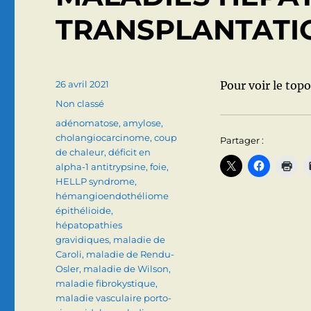
TRANSPLANTATIO
Publié
26 avril 2021
Pour voir le topo
le
Catégories
Non classé
Étiquettes
adénomatose
,
amylose
,
cholangiocarcinome
,
coup
Partager :
de chaleur
,
déficit en
alpha-1 antitrypsine
,
foie
,
HELLP syndrome
,
hémangioendothéliome
épithélioide
,
hépatopathies
gravidiques
,
maladie de
Caroli
,
maladie de Rendu-
Osler
,
maladie de Wilson
,
maladie fibrokystique
,
maladie vasculaire porto-