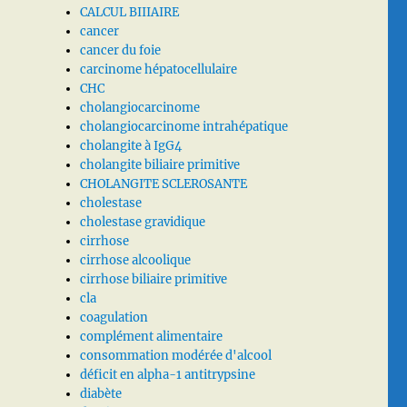
CALCUL BIIIAIRE
cancer
cancer du foie
carcinome hépatocellulaire
CHC
cholangiocarcinome
cholangiocarcinome intrahépatique
cholangite à IgG4
cholangite biliaire primitive
CHOLANGITE SCLEROSANTE
cholestase
cholestase gravidique
cirrhose
cirrhose alcoolique
cirrhose biliaire primitive
cla
coagulation
complément alimentaire
consommation modérée d'alcool
déficit en alpha-1 antitrypsine
diabète