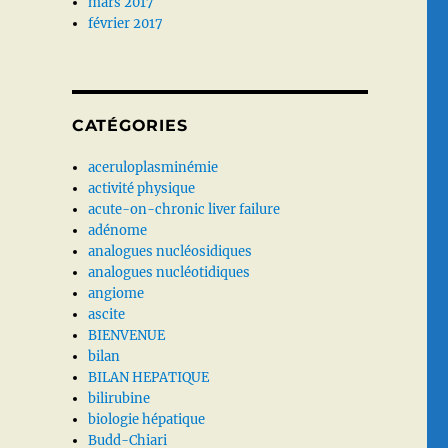
mars 2017
février 2017
CATÉGORIES
aceruloplasminémie
activité physique
acute-on-chronic liver failure
adénome
analogues nucléosidiques
analogues nucléotidiques
angiome
ascite
BIENVENUE
bilan
BILAN HEPATIQUE
bilirubine
biologie hépatique
Budd-Chiari