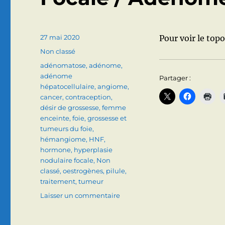
Publié
27 mai 2020
Pour voir le topo:
le
Catégories
Non classé
Étiquettes
adénomatose
,
adénome
,
adénome
Partager :
hépatocellulaire
,
angiome
,
cancer
,
contraception
,
désir de grossesse
,
femme
enceinte
,
foie
,
grossesse et
tumeurs du foie
,
hémangiome
,
HNF
,
hormone
,
hyperplasie
nodulaire focale
,
Non
classé
,
oestrogènes
,
pilule
,
traitement
,
tumeur
sur
Laisser un commentaire
TUMEURS
DU