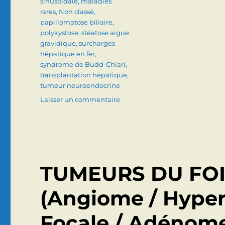
sinusoidale
,
maladies
rares
,
Non classé
,
papillomatose biliaire
,
polykystose
,
stéatose aigue
gravidique
,
surcharges
hépatique en fer
,
syndrome de Budd-Chiari
,
transplantation hépatique
,
tumeur neuroendocrine
sur
Laisser un commentaire
MALADIES
HEPATIQUES
RARES
ET
TRANSPLANTATION
DU
TUMEURS DU FOI
FOIE
(Angiome / Hyper
Focale / Adénome