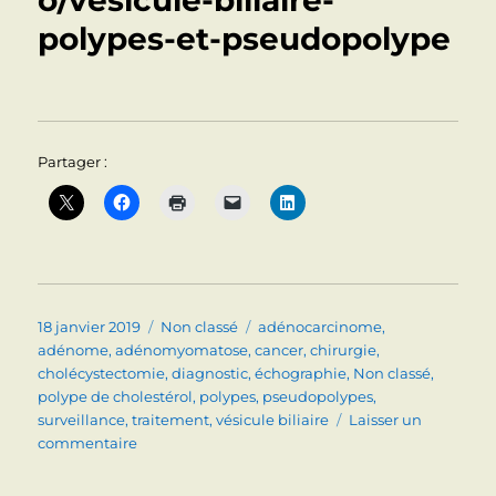
o/vesicule-biliaire-
polypes-et-pseudopolype
Partager :
Publié
Catégories
Étiquettes
18 janvier 2019
Non classé
adénocarcinome
,
le
adénome
,
adénomyomatose
,
cancer
,
chirurgie
,
cholécystectomie
,
diagnostic
,
échographie
,
Non classé
,
polype de cholestérol
,
polypes
,
pseudopolypes
,
surveillance
,
traitement
,
vésicule biliaire
Laisser un
sur
commentaire
VESICULE
BILIAIRE: