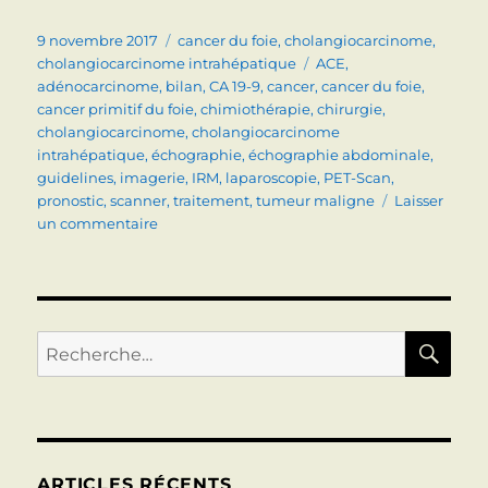
Publié
Catégories
9 novembre 2017
cancer du foie
,
cholangiocarcinome
,
le
Étiquettes
cholangiocarcinome intrahépatique
ACE
,
adénocarcinome
,
bilan
,
CA 19-9
,
cancer
,
cancer du foie
,
cancer primitif du foie
,
chimiothérapie
,
chirurgie
,
cholangiocarcinome
,
cholangiocarcinome
intrahépatique
,
échographie
,
échographie abdominale
,
guidelines
,
imagerie
,
IRM
,
laparoscopie
,
PET-Scan
,
pronostic
,
scanner
,
traitement
,
tumeur maligne
Laisser
sur
un commentaire
CHOLANGIOCARCINOME
INTRA-
HEPATIQUE
(Signes,
diagnostic,
RE
Recherche
traitement)
pour :
ARTICLES RÉCENTS