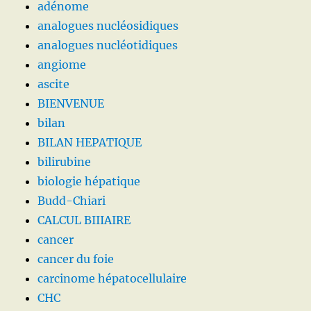
adénome
analogues nucléosidiques
analogues nucléotidiques
angiome
ascite
BIENVENUE
bilan
BILAN HEPATIQUE
bilirubine
biologie hépatique
Budd-Chiari
CALCUL BIIIAIRE
cancer
cancer du foie
carcinome hépatocellulaire
CHC