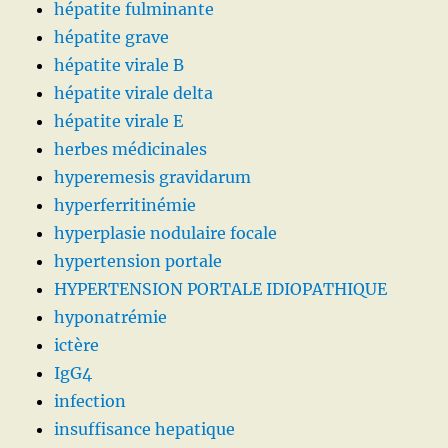
hépatite fulminante
hépatite grave
hépatite virale B
hépatite virale delta
hépatite virale E
herbes médicinales
hyperemesis gravidarum
hyperferritinémie
hyperplasie nodulaire focale
hypertension portale
HYPERTENSION PORTALE IDIOPATHIQUE
hyponatrémie
ictère
IgG4
infection
insuffisance hepatique