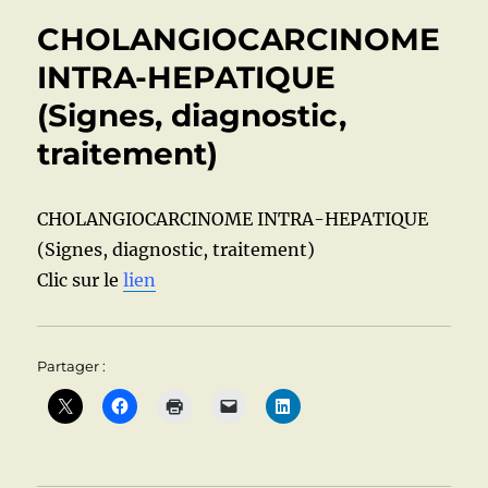
POLYPES
CHOLANGIOCARCINOME
ET
PSEUDO-
INTRA-HEPATIQUE
POLYPES:
(Signes, diagnostic,
Clic
sur
traitement)
le
https://www.slideshare.net/DocteurClaudeEugenD
biliaire-
CHOLANGIOCARCINOME INTRA-HEPATIQUE
polypes-
et-
(Signes, diagnostic, traitement)
pseudopolype
Clic sur le
lien
Partager :