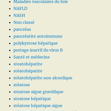
Maladies vasculaires du foie
NAFLD
NASH
Non classé
pancréas
pancréatite autoimmune
polykystose hépatique
portage inactif du virus B
Santé et médecine
steatohépatite
stéatohépatite
stéatohépatite non alcoolique
stéatose
steatose aigue gravidique
steatose hépatique
stéatose hépatique aigue