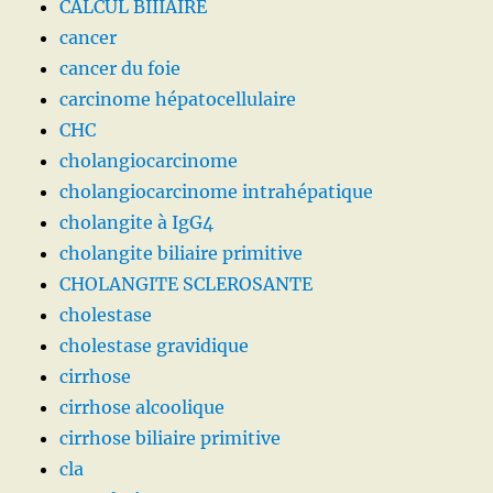
CALCUL BIIIAIRE
cancer
cancer du foie
carcinome hépatocellulaire
CHC
cholangiocarcinome
cholangiocarcinome intrahépatique
cholangite à IgG4
cholangite biliaire primitive
CHOLANGITE SCLEROSANTE
cholestase
cholestase gravidique
cirrhose
cirrhose alcoolique
cirrhose biliaire primitive
cla