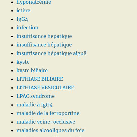
hyponatrémie
ictère
IgG4
infection
insuffisance hepatique
insuffisance hépatique
insuffisance hépatique aiguë
kyste
kyste biliaire
LITHIASE BILIAIRE
LITHIASE VESICULAIRE
LPAC syndrome
maladie à IgG4
maladie de la ferroportine
maladie veine-occlusive
maladies alcooliques du foie