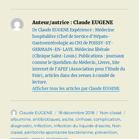
Auteur/autrice :
Claude EUGENE
Dr Claude EUGENE Expérience : Médecine
hospitalière (Chef de Service d'Hépato-
Gastroentérologie au CHI de POISSY-ST-
GERMAIN-EN-LAYE. Médecine libérale
(Clinique Saint-Louis). Publications : journaux
comme le Quotidien du Médecin, Livres, Site
internet de l'AFEF (Association pour l'Etude du
Foie), articles dans des revues à comité de
lecture.
Afficher tous les articles par Claude EUGENE
Auteur
Publié
Catégories
Étiqu
Claude EUGENE
18 décembre 2018
Non classé
le
albumine
,
antibiotiques
,
ascite
,
cirrhose
,
complication
,
diagnostic
,
infection
,
infection du liquide d'ascite
,
Non
classé
,
péritonite spontanée bactérienne
,
prévention
,
pronostic
,
signes
,
traitement