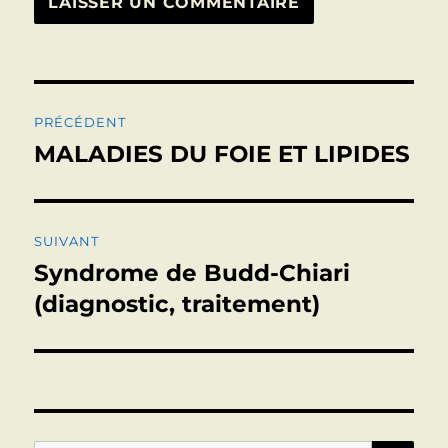
Navigation
PRÉCÉDENT
de
MALADIES DU FOIE ET LIPIDES
Publication
précédente :
l’article
SUIVANT
Syndrome de Budd-Chiari
Publication
suivante :
(diagnostic, traitement)
RE