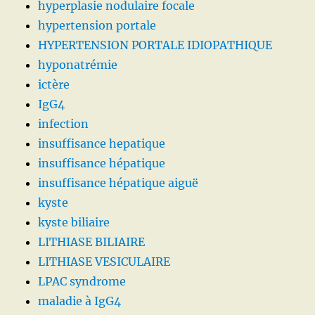
hyperplasie nodulaire focale
hypertension portale
HYPERTENSION PORTALE IDIOPATHIQUE
hyponatrémie
ictère
IgG4
infection
insuffisance hepatique
insuffisance hépatique
insuffisance hépatique aiguë
kyste
kyste biliaire
LITHIASE BILIAIRE
LITHIASE VESICULAIRE
LPAC syndrome
maladie à IgG4