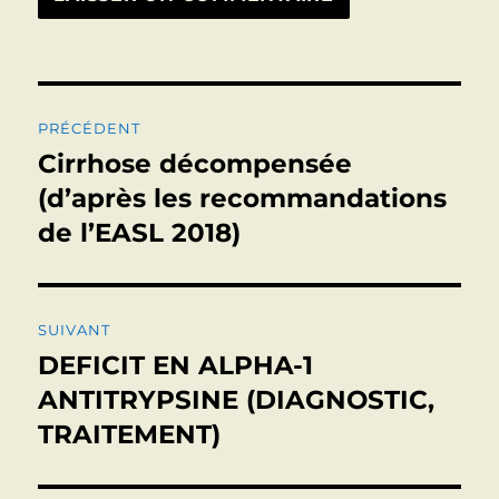
Navigation
PRÉCÉDENT
de
Cirrhose décompensée
Publication
précédente :
(d’après les recommandations
l’article
de l’EASL 2018)
SUIVANT
DEFICIT EN ALPHA-1
Publication
suivante :
ANTITRYPSINE (DIAGNOSTIC,
TRAITEMENT)