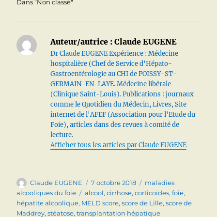
Dans "Non classé"
Auteur/autrice :
Claude EUGENE
Dr Claude EUGENE Expérience : Médecine
hospitalière (Chef de Service d'Hépato-
Gastroentérologie au CHI de POISSY-ST-
GERMAIN-EN-LAYE. Médecine libérale
(Clinique Saint-Louis). Publications : journaux
comme le Quotidien du Médecin, Livres, Site
internet de l'AFEF (Association pour l'Etude du
Foie), articles dans des revues à comité de
lecture.
Afficher tous les articles par Claude EUGENE
Auteur
Publié
Catégories
Claude EUGENE
7 octobre 2018
maladies
le
Étiquettes
alcooliques du foie
alcool
,
cirrhose
,
corticoïdes
,
foie
,
hépatite alcoolique
,
MELD score
,
score de Lille
,
score de
Maddrey
,
stéatose
,
transplantation hépatique