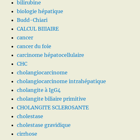
bilirubine
biologie hépatique
Budd-Chiari
CALCUL BIIIAIRE
cancer
cancer du foie
carcinome hépatocellulaire
CHC
cholangiocarcinome
cholangiocarcinome intrahépatique
cholangite à IgG4
cholangite biliaire primitive
CHOLANGITE SCLEROSANTE
cholestase
cholestase gravidique
cirrhose