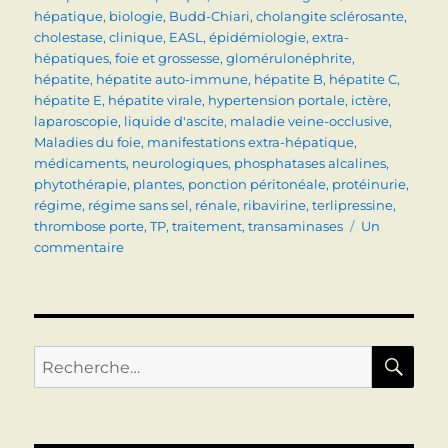
hépatique
,
biologie
,
Budd-Chiari
,
cholangite sclérosante
,
cholestase
,
clinique
,
EASL
,
épidémiologie
,
extra-
hépatiques
,
foie et grossesse
,
glomérulonéphrite
,
hépatite
,
hépatite auto-immune
,
hépatite B
,
hépatite C
,
hépatite E
,
hépatite virale
,
hypertension portale
,
ictère
,
laparoscopie
,
liquide d'ascite
,
maladie veine-occlusive
,
Maladies du foie
,
manifestations extra-hépatique
,
médicaments
,
neurologiques
,
phosphatases alcalines
,
phytothérapie
,
plantes
,
ponction péritonéale
,
protéinurie
,
régime
,
régime sans sel
,
rénale
,
ribavirine
,
terlipressine
,
thrombose porte
,
TP
,
traitement
,
transaminases
Un
sur
commentaire
TOPOS
DISPONIBLES
RE
Recherche
pour :