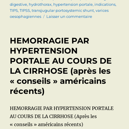
digestive
,
hydrothorax
,
hypertension portale
,
indications
,
TIPS
,
TIPSS
,
transjugular portosystemic shunt
,
varices
sur
oesophagiennes
Laisser un commentaire
TIPS
(Transjugular
Intrahepatic
HEMORRAGIE PAR
Portosystemic
Shunt):
HYPERTENSION
indications,
PORTALE AU COURS DE
contre-
indications,
LA CIRRHOSE (après les
complications
« conseils » américains
récents)
HEMORRAGIE PAR HYPERTENSION PORTALE
AU COURS DE LA CIRRHOSE (Après les
« conseils » américains récents)