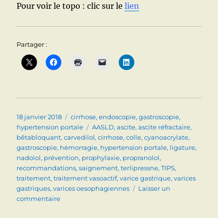
Pour voir le topo : clic sur le
lien
Partager :
Publié
Catégories
18 janvier 2018
cirrhose
,
endoscopie
,
gastroscopie
,
le
Étiquettes
hypertension portale
AASLD
,
ascite
,
ascite réfractaire
,
bêtabloquant
,
carvedilol
,
cirrhose
,
colle
,
cyanoacrylate
,
gastroscopie
,
hémorragie
,
hypertension portale
,
ligature
,
nadolol
,
prévention
,
prophylaxie
,
propranolol
,
recommandations
,
saignement
,
terlipressne
,
TIPS
,
traitement
,
traitement vasoactif
,
varice gastrique
,
varices
gastriques
,
varices oesophagiennes
Laisser un
sur
commentaire
HEMORRAGIE