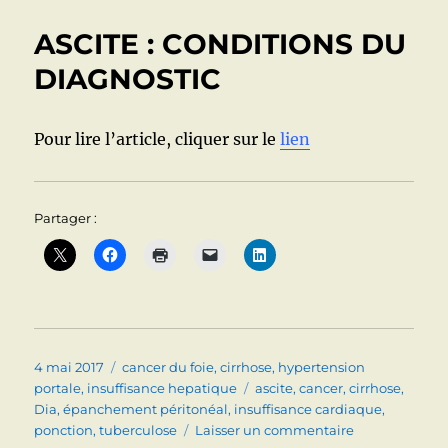
PAR
HYPERTENSION
ASCITE : CONDITIONS DU
PORTALE
AU
DIAGNOSTIC
COURS
DE
LA
Pour lire l’article, cliquer sur le
lien
CIRRHOSE
(après
les
« conseils »
Partager :
américains
récents)
Publié
Catégories
4 mai 2017
cancer du foie
,
cirrhose
,
hypertension
le
Étiquettes
portale
,
insuffisance hepatique
ascite
,
cancer
,
cirrhose
,
Dia
,
épanchement péritonéal
,
insuffisance cardiaque
,
sur
ponction
,
tuberculose
Laisser un commentaire