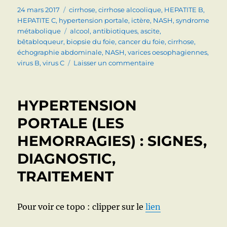
Publié
Catégories
24 mars 2017
cirrhose
,
cirrhose alcoolique
,
HEPATITE B
,
le
HEPATITE C
,
hypertension portale
,
ictère
,
NASH
,
syndrome
Étiquettes
métabolique
alcool
,
antibiotiques
,
ascite
,
bêtabloqueur
,
biopsie du foie
,
cancer du foie
,
cirrhose
,
échographie abdominale
,
NASH
,
varices oesophagiennes
,
sur
virus B
,
virus C
Laisser un commentaire
cirrhose
HYPERTENSION
PORTALE (LES
HEMORRAGIES) : SIGNES,
DIAGNOSTIC,
TRAITEMENT
Pour voir ce topo : clipper sur le
lien