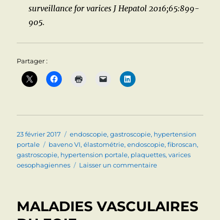
surveillance for varices J Hepatol 2016;65:899-
905.
Partager :
Publié
Catégories
23 février 2017
endoscopie
,
gastroscopie
,
hypertension
le
Étiquettes
portale
baveno VI
,
élastométrie
,
endoscopie
,
fibroscan
,
gastroscopie
,
hypertension portale
,
plaquettes
,
varices
sur
oesophagiennes
Laisser un commentaire
Cirrhose
:
la
MALADIES VASCULAIRES
recherche
de