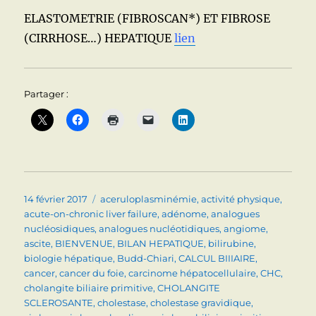
ELASTOMETRIE (FIBROSCAN*) ET FIBROSE
(CIRRHOSE…) HEPATIQUE
lien
Partager :
Publié
Catégories
14 février 2017
aceruloplasminémie
,
activité physique
,
le
acute-on-chronic liver failure
,
adénome
,
analogues
nucléosidiques
,
analogues nucléotidiques
,
angiome
,
ascite
,
BIENVENUE
,
BILAN HEPATIQUE
,
bilirubine
,
biologie hépatique
,
Budd-Chiari
,
CALCUL BIIIAIRE
,
cancer
,
cancer du foie
,
carcinome hépatocellulaire
,
CHC
,
cholangite biliaire primitive
,
CHOLANGITE
SCLEROSANTE
,
cholestase
,
cholestase gravidique
,