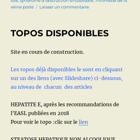
foie
,
syndrome d'obstruction sinusoïdale
,
Thromboe de la
sur
veine porte
Laisser un commentaire
MALADIES
VASCULAIRES
DU
TOPOS DISPONIBLES
FOIE
Site en cours de construction.
Les topos déjà disponibles le sont en cliquant
sur un des liens (avec Slideshare) ci-dessous,
au niveau de chacun des articles
HEPATITE E, après les recommandations de
l’EASL publiées en 2018
Pour voir le topo :clic sur le
lien
STEATOSE HEPATIQUE NON ALCOOLIQUE