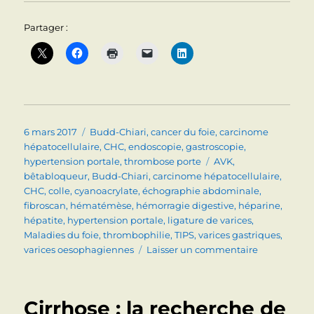
Partager :
Publié
Catégories
6 mars 2017
Budd-Chiari
,
cancer du foie
,
carcinome
le
hépatocellulaire
,
CHC
,
endoscopie
,
gastroscopie
,
Étiquettes
hypertension portale
,
thrombose porte
AVK
,
bêtabloqueur
,
Budd-Chiari
,
carcinome hépatocellulaire
,
CHC
,
colle
,
cyanoacrylate
,
échographie abdominale
,
fibroscan
,
hématémèse
,
hémorragie digestive
,
héparine
,
hépatite
,
hypertension portale
,
ligature de varices
,
Maladies du foie
,
thrombophilie
,
TIPS
,
varices gastriques
,
sur
varices oesophagiennes
Laisser un commentaire
HYPERTENS
PORTALE
(LES
Cirrhose : la recherche de
HEMORRAGI