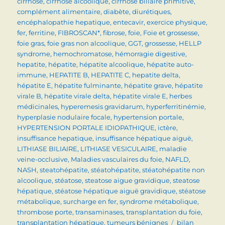
cirrhose
,
cirrhose alcoolique
,
cirrhose biliaire primitive
,
complément alimentaire
,
diabète
,
diurétiques
,
encéphalopathie hepatique
,
entecavir
,
exercice physique
,
fer
,
ferritine
,
FIBROSCAN*
,
fibrose
,
foie
,
Foie et grossesse
,
foie gras
,
foie gras non alcoolique
,
GGT
,
grossesse
,
HELLP
syndrome
,
hemochromatose
,
hémorragie digestive
,
hepatite
,
hépatite
,
hépatite alcoolique
,
hépatite auto-
immune
,
HEPATITE B
,
HEPATITE C
,
hepatite delta
,
hépatite E
,
hépatite fulminante
,
hépatite grave
,
hépatite
virale B
,
hépatite virale delta
,
hépatite virale E
,
herbes
médicinales
,
hyperemesis gravidarum
,
hyperferritinémie
,
hyperplasie nodulaire focale
,
hypertension portale
,
HYPERTENSION PORTALE IDIOPATHIQUE
,
ictère
,
insuffisance hepatique
,
insuffisance hépatique aiguë
,
LITHIASE BILIAIRE
,
LITHIASE VESICULAIRE
,
maladie
veine-occlusive
,
Maladies vasculaires du foie
,
NAFLD
,
NASH
,
steatohépatite
,
stéatohépatite
,
stéatohépatite non
alcoolique
,
stéatose
,
steatose aigue gravidique
,
steatose
hépatique
,
stéatose hépatique aiguë gravidique
,
stéatose
métabolique
,
surcharge en fer
,
syndrome métabolique
,
thrombose porte
,
transaminases
,
transplantation du foie
,
Étiquettes
transplantation hépatique
,
tumeurs bénignes
bilan