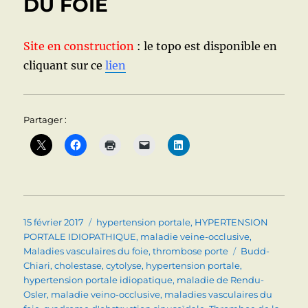
DU FOIE
varices
oesophagiennes
n’est
Site en construction
: le topo est disponible en
pas
cliquant sur ce
lien
toujours
nécessaire
Partager :
Publié
Catégories
15 février 2017
hypertension portale
,
HYPERTENSION
le
PORTALE IDIOPATHIQUE
,
maladie veine-occlusive
,
Étiquettes
Maladies vasculaires du foie
,
thrombose porte
Budd-
Chiari
,
cholestase
,
cytolyse
,
hypertension portale
,
hypertension portale idiopatique
,
maladie de Rendu-
Osler
,
maladie veino-occlusive
,
maladies vasculaires du