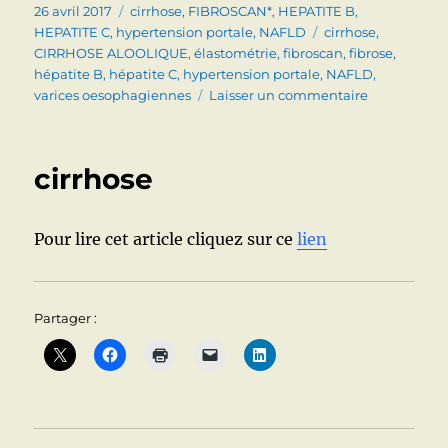
Publié
Catégories
26 avril 2017
cirrhose
,
FIBROSCAN*
,
HEPATITE B
,
le
Étiquettes
HEPATITE C
,
hypertension portale
,
NAFLD
cirrhose
,
CIRRHOSE ALOOLIQUE
,
élastométrie
,
fibroscan
,
fibrose
,
hépatite B
,
hépatite C
,
hypertension portale
,
NAFLD
,
sur
varices oesophagiennes
Laisser un commentaire
ELASTOMET
(FIBROSCAN
ET
cirrhose
FIBROSE
(CIRRHOSE…
HEPATIQUE
Pour lire cet article cliquez sur ce
lien
Partager :