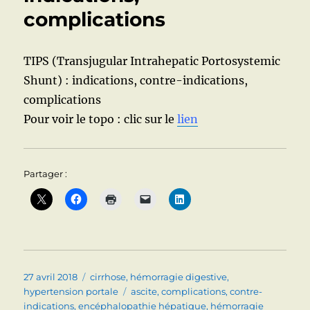
complications
TIPS (Transjugular Intrahepatic Portosystemic
Shunt) : indications, contre-indications,
complications
Pour voir le topo : clic sur le
lien
Partager :
Publié
Catégories
27 avril 2018
cirrhose
,
hémorragie digestive
,
le
Étiquettes
hypertension portale
ascite
,
complications
,
contre-
indications
,
encéphalopathie hépatique
,
hémorragie