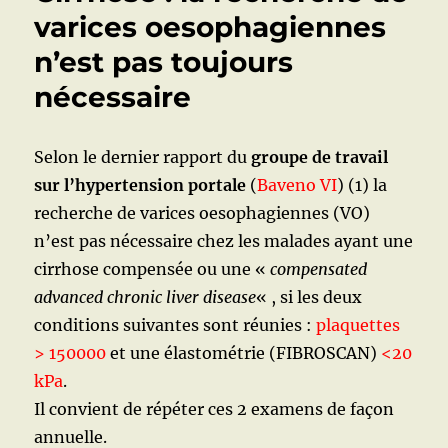
:
varices oesophagiennes
SIGNES,
n’est pas toujours
DIAGNOSTIC
TRAITEMEN
nécessaire
Selon le dernier rapport du
groupe de travail
sur l’hypertension portale
(
Baveno VI
) (1) la
recherche de varices oesophagiennes (VO)
n’est pas nécessaire chez les malades ayant une
cirrhose compensée ou une «
compensated
advanced chronic liver disease
« , si les deux
conditions suivantes sont réunies :
plaquettes
> 150000
et une élastométrie (FIBROSCAN)
<20
kPa
.
Il convient de répéter ces 2 examens de façon
annuelle.