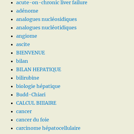
acute-on-chronic liver failure
adénome
analogues nucléosidiques
analogues nucléotidiques
angiome
ascite
BIENVENUE
bilan
BILAN HEPATIQUE
bilirubine
biologie hépatique
Budd-Chiari
CALCUL BIIIAIRE
cancer
cancer du foie
carcinome hépatocellulaire