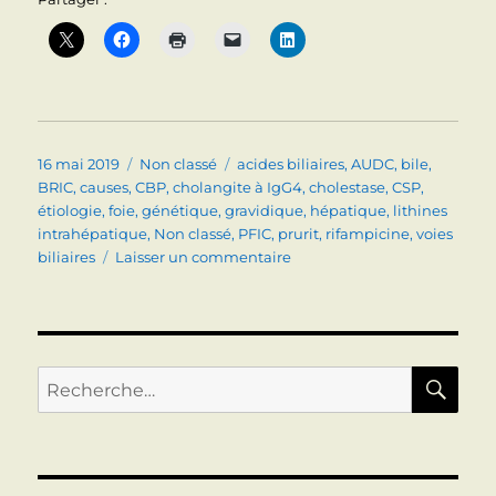
Publié
Catégories
Étiquettes
16 mai 2019
Non classé
acides biliaires
,
AUDC
,
bile
,
le
BRIC
,
causes
,
CBP
,
cholangite à IgG4
,
cholestase
,
CSP
,
étiologie
,
foie
,
génétique
,
gravidique
,
hépatique
,
lithines
intrahépatique
,
Non classé
,
PFIC
,
prurit
,
rifampicine
,
voies
sur
biliaires
Laisser un commentaire
CHOLESTASE
Conduite
à
tenir
RE
Recherche
pour :