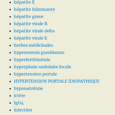
hépatite E
hépatite fulminante
hépatite grave
hépatite virale B
hépatite virale delta
hépatite virale E
herbes médicinales
hyperemesis gravidarum
hyperferritinémie
hyperplasie nodulaire focale
hypertension portale
HYPERTENSION PORTALE IDIOPATHIQUE
hyponatrémie
ictère
IgG4
infection